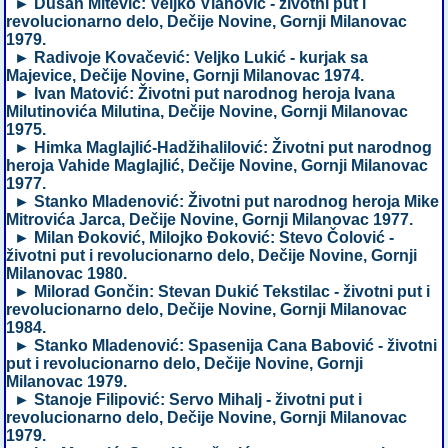
► Dušan Mitević: Veljko Vlahović - životni put i
revolucionarno delo, Dečije Novine, Gornji Milanovac
1979.
► Radivoje Kovačević: Veljko Lukić - kurjak sa
Majevice, Dečije Novine, Gornji Milanovac 1974.
► Ivan Matović: Životni put narodnog heroja Ivana
Milutinovića Milutina, Dečije Novine, Gornji Milanovac
1975.
► Himka Maglajlić-Hadžihalilović: Životni put narodnog
heroja Vahide Maglajlić, Dečije Novine, Gornji Milanovac
1977.
► Stanko Mladenović: Životni put narodnog heroja Mike
Mitrovića Jarca, Dečije Novine, Gornji Milanovac 1977.
► Milan Đoković, Milojko Đoković: Stevo Čolović -
životni put i revolucionarno delo, Dečije Novine, Gornji
Milanovac 1980.
► Milorad Gončin: Stevan Dukić Tekstilac - životni put i
revolucionarno delo, Dečije Novine, Gornji Milanovac
1984.
► Stanko Mladenović: Spasenija Cana Babović - životni
put i revolucionarno delo, Dečije Novine, Gornji
Milanovac 1979.
► Stanoje Filipović: Servo Mihalj - životni put i
revolucionarno delo, Dečije Novine, Gornji Milanovac
1979.