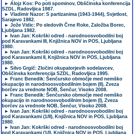
► Alojz Kos: Po poti spominov, Obščinska konferencija
SZDL, Radovljica 1987.
► Vladimir Nazor: S partizanima (1943-1944), Svjetlost,
Sarajevo 1982.
► Jože Vidic: Po sledovih Črne Roke, Založba Borec,
Ljubljana 1982.
► Ivan Jan: Kokrški odred - narodnoosvobodilni boj
pod Karavankami III, Knjižnica NOV in POS, Ljubljana
1980.
► Ivan Jan: Kokrški odred - narodnoosvobodilni boj
pod Karavankami II, Knjižnica NOV in POS, Ljubljana
1980.
► Silvo Grgič: Zločini okupatorjevih sodelavcev,
Obščinska konferencija SZDL, Radovljica 1995.
► Franc Benedik: Šenčursko območje med nemško
okupacijo in narodnoosvobodilnim bojem (II), Zveza
borčev za vrednote NOB, Šenčur, Visoko 2008.
► Franc Benedik: Šenčursko območje med nemško
okupacijo in narodnoosvobodilnim bojem (I), Zveza
borčev za vrednote NOB, Šenčur, Visoko 2008.
► Ivan Jan: Kokrški odred - narodnoosvobodilni boj
pod Karavankami (1/II), Knjižnica NOV in POS, Ljubljana
1980.
► Ivan Jan: Kokrški odred - narodnoosvobodilni boj
pod Karavankami (1/I), Knjižnica NOV in POS, Ljubljana