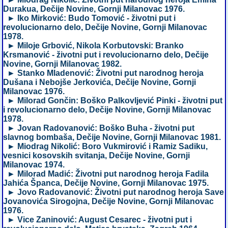
Durakua, Dečije Novine, Gornji Milanovac 1976.
► Iko Mirković: Budo Tomović - životni put i
revolucionarno delo, Dečije Novine, Gornji Milanovac
1978.
► Miloje Grbović, Nikola Korbutovski: Branko
Krsmanović - životni put i revolucionarno delo, Dečije
Novine, Gornji Milanovac 1982.
► Stanko Mladenović: Životni put narodnog heroja
Dušana i Nebojše Jerkovića, Dečije Novine, Gornji
Milanovac 1976.
► Milorad Gončin: Boško Palkovljević Pinki - životni put
i revolucionarno delo, Dečije Novine, Gornji Milanovac
1978.
► Jovan Radovanović: Boško Buha - životni put
slavnog bombaša, Dečije Novine, Gornji Milanovac 1981.
► Miodrag Nikolić: Boro Vukmirović i Ramiz Sadiku,
vesnici kosovskih svitanja, Dečije Novine, Gornji
Milanovac 1974.
► Milorad Madić: Životni put narodnog heroja Fadila
Jahića Španca, Dečije Novine, Gornji Milanovac 1975.
► Jovo Radovanović: Životni put narodnog heroja Save
Jovanovića Sirogojna, Dečije Novine, Gornji Milanovac
1976.
► Vice Zaninović: August Cesarec - životni put i