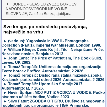
BOREC - GLASILO ZVEZE BORCEV
NARODNOOSVOBODILNE VOJNE
SLOVENIJE, Založba Borec, Ljubljana
Sve knjige, po redosledu postavljanja,
najsvežije na vrhu
► (various): Yugoslavia in WW II - Photographs
Collection (Part 1), Imperial War Museum, London 1990.
► William Klinger, Denis Kuljiš: Tito - Neispričane Priče,
Nezavisne novine, Banjaluka 2013.
► John Earle: The Price of Patriotism, The Book Guild,
Lewes, UK 2003.
► Tomaž Teropšič: Uniforma domoljubne organizacije
Zveze borcev Brežice, Autor/samizdat, ? 2026.
► Tomaž Teropšič: Dislocirana stalna muzejska zbirka
Kozjanski partizanski odred 2026, Autor/samizdat, ? 2026.
► Tomaž Teropšič: Uporniško Sromlje 2017,
Autor/samizdat, ? 2026.
► Nevin Šprljan: MOJ PUT IZ VODICA U VODICE, Pučko
otvoreno učilište Vodice, Vodice 2023.
► Silvo Fatur: ZGODBA O TIGRU, Društvo za negovanje
rodoljubnih tradicij organizacije TIGR Primorske,