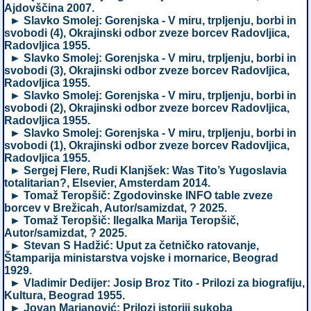
Ajdovščina 2007.
► Slavko Smolej: Gorenjska - V miru, trpljenju, borbi in
svobodi (4), Okrajinski odbor zveze borcev Radovljica,
Radovljica 1955.
► Slavko Smolej: Gorenjska - V miru, trpljenju, borbi in
svobodi (3), Okrajinski odbor zveze borcev Radovljica,
Radovljica 1955.
► Slavko Smolej: Gorenjska - V miru, trpljenju, borbi in
svobodi (2), Okrajinski odbor zveze borcev Radovljica,
Radovljica 1955.
► Slavko Smolej: Gorenjska - V miru, trpljenju, borbi in
svobodi (1), Okrajinski odbor zveze borcev Radovljica,
Radovljica 1955.
► Sergej Flere, Rudi Klanjšek: Was Tito’s Yugoslavia
totalitarian?, Elsevier, Amsterdam 2014.
► Tomaž Teropšič: Zgodovinske INFO table zveze
borcev v Brežicah, Autor/samizdat, ? 2025.
► Tomaž Teropšič: Ilegalka Marija Teropšič,
Autor/samizdat, ? 2025.
► Stevan S Hadžić: Uput za četničko ratovanje,
Štamparija ministarstva vojske i mornarice, Beograd
1929.
► Vladimir Dedijer: Josip Broz Tito - Prilozi za biografiju,
Kultura, Beograd 1955.
► Jovan Marjanović: Prilozi istoriji sukoba