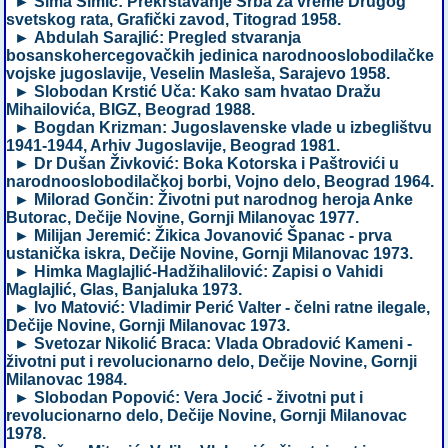
► Sima Simić: Prekrštavanje Srba za vreme Drugog
svetskog rata, Grafički zavod, Titograd 1958.
► Abdulah Sarajlić: Pregled stvaranja
bosanskohercegovačkih jedinica narodnooslobodilačke
vojske jugoslavije, Veselin Masleša, Sarajevo 1958.
► Slobodan Krstić Uča: Kako sam hvatao Dražu
Mihailovića, BIGZ, Beograd 1988.
► Bogdan Krizman: Jugoslavenske vlade u izbeglištvu
1941-1944, Arhiv Jugoslavije, Beograd 1981.
► Dr Dušan Živković: Boka Kotorska i Paštrovići u
narodnooslobodilačkoj borbi, Vojno delo, Beograd 1964.
► Milorad Gončin: Životni put narodnog heroja Anke
Butorac, Dečije Novine, Gornji Milanovac 1977.
► Milijan Jeremić: Žikica Jovanović Španac - prva
ustanička iskra, Dečije Novine, Gornji Milanovac 1973.
► Himka Maglajlić-Hadžihalilović: Zapisi o Vahidi
Maglajlić, Glas, Banjaluka 1973.
► Ivo Matović: Vladimir Perić Valter - čelni ratne ilegale,
Dečije Novine, Gornji Milanovac 1973.
► Svetozar Nikolić Braca: Vlada Obradović Kameni -
životni put i revolucionarno delo, Dečije Novine, Gornji
Milanovac 1984.
► Slobodan Popović: Vera Jocić - životni put i
revolucionarno delo, Dečije Novine, Gornji Milanovac
1978.