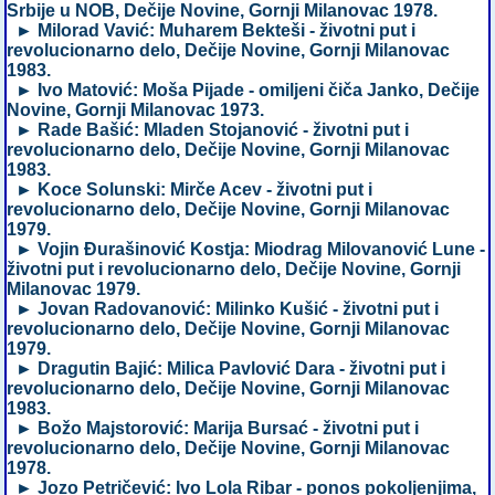
Srbije u NOB, Dečije Novine, Gornji Milanovac 1978.
► Milorad Vavić: Muharem Bekteši - životni put i
revolucionarno delo, Dečije Novine, Gornji Milanovac
1983.
► Ivo Matović: Moša Pijade - omiljeni čiča Janko, Dečije
Novine, Gornji Milanovac 1973.
► Rade Bašić: Mladen Stojanović - životni put i
revolucionarno delo, Dečije Novine, Gornji Milanovac
1983.
► Koce Solunski: Mirče Acev - životni put i
revolucionarno delo, Dečije Novine, Gornji Milanovac
1979.
► Vojin Đurašinović Kostja: Miodrag Milovanović Lune -
životni put i revolucionarno delo, Dečije Novine, Gornji
Milanovac 1979.
► Jovan Radovanović: Milinko Kušić - životni put i
revolucionarno delo, Dečije Novine, Gornji Milanovac
1979.
► Dragutin Bajić: Milica Pavlović Dara - životni put i
revolucionarno delo, Dečije Novine, Gornji Milanovac
1983.
► Božo Majstorović: Marija Bursać - životni put i
revolucionarno delo, Dečije Novine, Gornji Milanovac
1978.
► Jozo Petričević: Ivo Lola Ribar - ponos pokoljenjima,