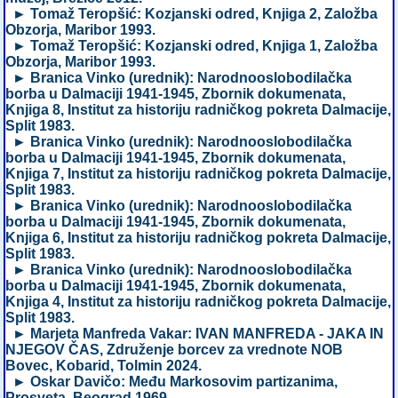
► Tomaž Teropšić: Kozjanski odred, Knjiga 2, Založba
Obzorja, Maribor 1993.
► Tomaž Teropšić: Kozjanski odred, Knjiga 1, Založba
Obzorja, Maribor 1993.
► Branica Vinko (urednik): Narodnooslobodilačka
borba u Dalmaciji 1941-1945, Zbornik dokumenata,
Knjiga 8, Institut za historiju radničkog pokreta Dalmacije,
Split 1983.
► Branica Vinko (urednik): Narodnooslobodilačka
borba u Dalmaciji 1941-1945, Zbornik dokumenata,
Knjiga 7, Institut za historiju radničkog pokreta Dalmacije,
Split 1983.
► Branica Vinko (urednik): Narodnooslobodilačka
borba u Dalmaciji 1941-1945, Zbornik dokumenata,
Knjiga 6, Institut za historiju radničkog pokreta Dalmacije,
Split 1983.
► Branica Vinko (urednik): Narodnooslobodilačka
borba u Dalmaciji 1941-1945, Zbornik dokumenata,
Knjiga 4, Institut za historiju radničkog pokreta Dalmacije,
Split 1983.
► Marjeta Manfreda Vakar: IVAN MANFREDA - JAKA IN
NJEGOV ČAS, Združenje borcev za vrednote NOB
Bovec, Kobarid, Tolmin 2024.
► Oskar Davičo: Među Markosovim partizanima,
Prosveta, Beograd 1969.