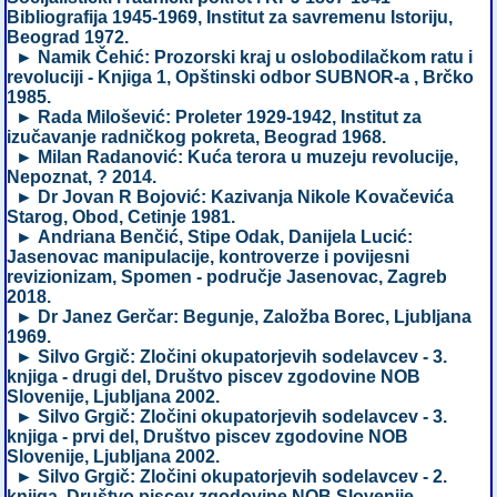
Bibliografija 1945-1969, Institut za savremenu Istoriju,
Beograd 1972.
► Namik Čehić: Prozorski kraj u oslobodilačkom ratu i
revoluciji - Knjiga 1, Opštinski odbor SUBNOR-a , Brčko
1985.
► Rada Milošević: Proleter 1929-1942, Institut za
izučavanje radničkog pokreta, Beograd 1968.
► Milan Radanović: Kuća terora u muzeju revolucije,
Nepoznat, ? 2014.
► Dr Jovan R Bojović: Kazivanja Nikole Kovačevića
Starog, Obod, Cetinje 1981.
► Andriana Benčić, Stipe Odak, Danijela Lucić:
Jasenovac manipulacije, kontroverze i povijesni
revizionizam, Spomen - područje Jasenovac, Zagreb
2018.
► Dr Janez Gerčar: Begunje, Založba Borec, Ljubljana
1969.
► Silvo Grgič: Zločini okupatorjevih sodelavcev - 3.
knjiga - drugi del, Društvo piscev zgodovine NOB
Slovenije, Ljubljana 2002.
► Silvo Grgič: Zločini okupatorjevih sodelavcev - 3.
knjiga - prvi del, Društvo piscev zgodovine NOB
Slovenije, Ljubljana 2002.
► Silvo Grgič: Zločini okupatorjevih sodelavcev - 2.
knjiga, Društvo piscev zgodovine NOB Slovenije,