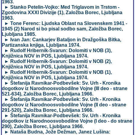
1963.
► Stanko Petelin-Vojko: Med Triglavom in Trstom -
Zgodovina XXXI Divizije (1), Založba Borec, Ljubljana
1963.
► Tone Ferenc: Ljudska Oblast na Slovenskem 1941 -
1945 (2) Narod si bo pisal sodbo sam, Založba Borec,
Ljubljana 1985.
► Ivan Jan: Cankarjev Bataljon in Dražgoška Bitka,
Partizanska knjiga, Ljubljana 1974.
► Rudolf Hribernik-Svarun: Dolomiti v NOB (3),
Knjižnica NOV in POS, Ljubljana 1974.
► Rudolf Hribernik-Svarun: Dolomiti v NOB (2),
Knjižnica NOV in POS, Ljubljana 1974.
► Rudolf Hribernik-Svarun: Dolomiti v NOB (1),
Knjižnica NOV in POS, Ljubljana 1974.
► Štefanija Ravnikar-Podbevšek: Sv. Urh - Kronika
dogotkov iz Narodnoosvobodilne Vojne (III deo - strane
521-634), Založba Borec, Ljubljana 1966.
► Štefanija Ravnikar-Podbevšek: Sv. Urh - Kronika
dogotkov iz Narodnoosvobodilne Vojne (II deo - strane
291-520), Založba Borec, Ljubljana 1966.
► Štefanija Ravnikar-Podbevšek: Sv. Urh - Kronika
dogotkov iz Narodnoosvobodilne Vojne (I deo - do strane
290), Založba Borec, Ljubljana 1966.
► Nataša Budna, Jože Dežman, Janez Lušina: