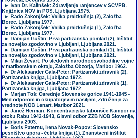
► Ivan Dr. Kalinšek: Zdravljenje ranjencev v SCVPB,
Knjižnica NOV in POS, Ljubljana 1975.
► Rado Zakonjšek: Velika preizkušnja (2), Založba
Borec, Ljubljana 1977.
► Rado Zakonjšek: Velika preizkušnja (1), Založba
Borec, Ljubljana 1977.
► Damijan Guštin: Prva partizanska pomlad (2), Inštitut
za novejšo zgodovino v Ljubljani, Ljubljana 2021.
► Damijan Guštin: Prva partizanska pomlad (1), Inštitut
za novejšo zgodovino v Ljubljani, Ljubljana 2021.
► Milan Ževart: Po sledovih narodnoosvobodilne vojne
v mariborskem okraju, Založba Obzorja, Maribor 1962.
► Dr Aleksander Gala-Peter: Partizanski zdravnik (2),
Partizanska knjiga, Ljubljana 1972.
► Dr Aleksander Gala-Peter: Partizanski zdravnik (1),
Partizanska knjiga, Ljubljana 1972.
► Marjan Toš: Osrednje Slovenske gorice 1941-1945 -
Med odporom in okupatorjevim nasiljem, Združenje za
vrednote NOB Lenart, Maribor 2021.
► Janež Herman: Koncentracijsko taborišče Kampor na
otoku Rabu 1942-1943, Glavni odbor ZZB NOB Slovenije,
Ljubljana 2003.
► Boris Paternu, Irena Novak-Popov: Slovensko
pesništvo upora - četrta knjiga (1), Znanstveni inštitut