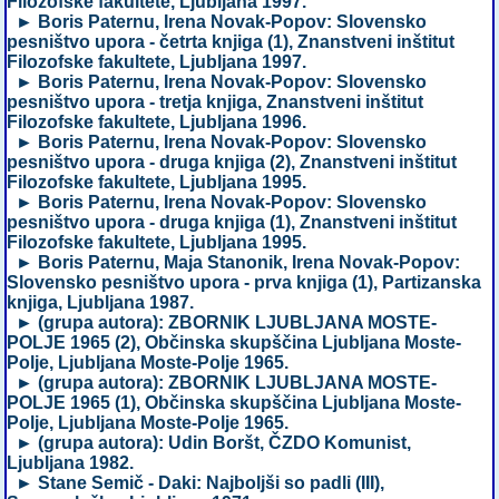
Filozofske fakultete, Ljubljana 1997.
► Boris Paternu, Irena Novak-Popov: Slovensko
pesništvo upora - četrta knjiga (1), Znanstveni inštitut
Filozofske fakultete, Ljubljana 1997.
► Boris Paternu, Irena Novak-Popov: Slovensko
pesništvo upora - tretja knjiga, Znanstveni inštitut
Filozofske fakultete, Ljubljana 1996.
► Boris Paternu, Irena Novak-Popov: Slovensko
pesništvo upora - druga knjiga (2), Znanstveni inštitut
Filozofske fakultete, Ljubljana 1995.
► Boris Paternu, Irena Novak-Popov: Slovensko
pesništvo upora - druga knjiga (1), Znanstveni inštitut
Filozofske fakultete, Ljubljana 1995.
► Boris Paternu, Maja Stanonik, Irena Novak-Popov:
Slovensko pesništvo upora - prva knjiga (1), Partizanska
knjiga, Ljubljana 1987.
► (grupa autora): ZBORNIK LJUBLJANA MOSTE-
POLJE 1965 (2), Občinska skupščina Ljubljana Moste-
Polje, Ljubljana Moste-Polje 1965.
► (grupa autora): ZBORNIK LJUBLJANA MOSTE-
POLJE 1965 (1), Občinska skupščina Ljubljana Moste-
Polje, Ljubljana Moste-Polje 1965.
► (grupa autora): Udin Boršt, ČZDO Komunist,
Ljubljana 1982.
► Stane Semič - Daki: Najboljši so padli (III),