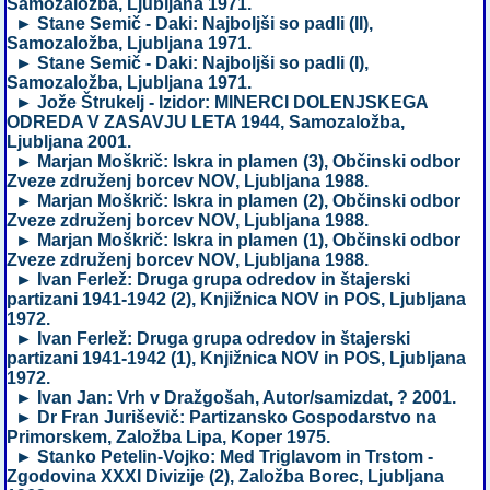
Samozaložba, Ljubljana 1971.
► Stane Semič - Daki: Najboljši so padli (II),
Samozaložba, Ljubljana 1971.
► Stane Semič - Daki: Najboljši so padli (I),
Samozaložba, Ljubljana 1971.
► Jože Štrukelj - Izidor: MINERCI DOLENJSKEGA
ODREDA V ZASAVJU LETA 1944, Samozaložba,
Ljubljana 2001.
► Marjan Moškrič: Iskra in plamen (3), Občinski odbor
Zveze združenj borcev NOV, Ljubljana 1988.
► Marjan Moškrič: Iskra in plamen (2), Občinski odbor
Zveze združenj borcev NOV, Ljubljana 1988.
► Marjan Moškrič: Iskra in plamen (1), Občinski odbor
Zveze združenj borcev NOV, Ljubljana 1988.
► Ivan Ferlež: Druga grupa odredov in štajerski
partizani 1941-1942 (2), Knjižnica NOV in POS, Ljubljana
1972.
► Ivan Ferlež: Druga grupa odredov in štajerski
partizani 1941-1942 (1), Knjižnica NOV in POS, Ljubljana
1972.
► Ivan Jan: Vrh v Dražgošah, Autor/samizdat, ? 2001.
► Dr Fran Juriševič: Partizansko Gospodarstvo na
Primorskem, Založba Lipa, Koper 1975.
► Stanko Petelin-Vojko: Med Triglavom in Trstom -
Zgodovina XXXI Divizije (2), Založba Borec, Ljubljana