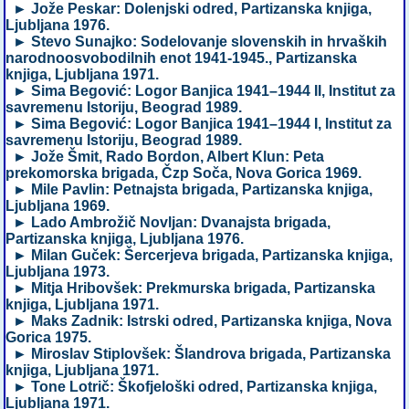
► Jože Peskar: Dolenjski odred, Partizanska knjiga,
Ljubljana 1976.
► Stevo Sunajko: Sodelovanje slovenskih in hrvaških
narodnoosvobodilnih enot 1941-1945., Partizanska
knjiga, Ljubljana 1971.
► Sima Begović: Logor Banjica 1941–1944 II, Institut za
savremenu Istoriju, Beograd 1989.
► Sima Begović: Logor Banjica 1941–1944 I, Institut za
savremenu Istoriju, Beograd 1989.
► Jože Šmit, Rado Bordon, Albert Klun: Peta
prekomorska brigada, Čzp Soča, Nova Gorica 1969.
► Mile Pavlin: Petnajsta brigada, Partizanska knjiga,
Ljubljana 1969.
► Lado Ambrožič Novljan: Dvanajsta brigada,
Partizanska knjiga, Ljubljana 1976.
► Milan Guček: Šercerjeva brigada, Partizanska knjiga,
Ljubljana 1973.
► Mitja Hribovšek: Prekmurska brigada, Partizanska
knjiga, Ljubljana 1971.
► Maks Zadnik: Istrski odred, Partizanska knjiga, Nova
Gorica 1975.
► Miroslav Stiplovšek: Šlandrova brigada, Partizanska
knjiga, Ljubljana 1971.
► Tone Lotrič: Škofjeloški odred, Partizanska knjiga,
Ljubljana 1971.