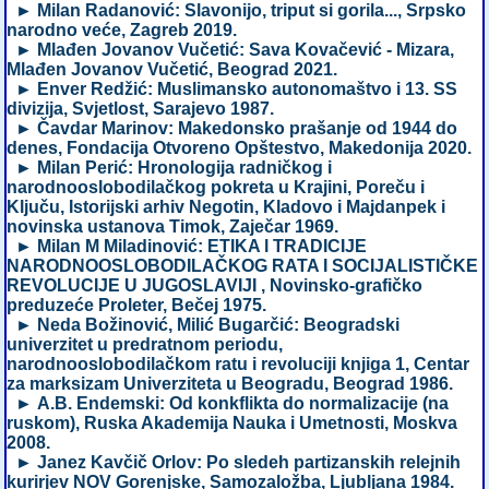
► Milan Radanović: Slavonijo, triput si gorila..., Srpsko
narodno veće, Zagreb 2019.
► Mlađen Jovanov Vučetić: Sava Kovačević - Mizara,
Mlađen Jovanov Vučetić, Beograd 2021.
► Enver Redžić: Muslimansko autonomaštvo i 13. SS
divizija, Svjetlost, Sarajevo 1987.
► Čavdar Marinov: Makedonsko prašanje od 1944 do
denes, Fondacija Otvoreno Opštestvo, Makedonija 2020.
► Milan Perić: Hronologija radničkog i
narodnooslobodilačkog pokreta u Krajini, Poreču i
Ključu, Istorijski arhiv Negotin, Kladovo i Majdanpek i
novinska ustanova Timok, Zaječar 1969.
► Milan M Miladinović: ETIKA l TRADICIJE
NARODNOOSLOBODILAČKOG RATA I SOCIJALISTIČKE
REVOLUCIJE U JUGOSLAVIJI , Novinsko-grafičko
preduzeće Proleter, Bečej 1975.
► Neda Božinović, Milić Bugarčić: Beogradski
univerzitet u predratnom periodu,
narodnooslobodilačkom ratu i revoluciji knjiga 1, Centar
za marksizam Univerziteta u Beogradu, Beograd 1986.
► A.B. Endemski: Od konkflikta do normalizacije (na
ruskom), Ruska Akademija Nauka i Umetnosti, Moskva
2008.
► Janez Kavčič Orlov: Po sledeh partizanskih relejnih
kurirjev NOV Gorenjske, Samozaložba, Ljubljana 1984.