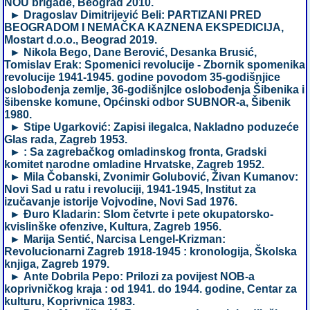
NOU brigade, Beograd 2010.
► Dragoslav Dimitrijević Beli: PARTIZANI PRED
BEOGRADOM I NEMAČKA KAZNENA EKSPEDICIJA,
Mostart d.o.o., Beograd 2019.
► Nikola Bego, Dane Berović, Desanka Brusić,
Tomislav Erak: Spomenici revolucije - Zbornik spomenika
revolucije 1941-1945. godine povodom 35-godišnjice
oslobođenja zemlje, 36-godišnjlce oslobođenja Šibenika i
šibenske komune, Općinski odbor SUBNOR-a, Šibenik
1980.
► Stipe Ugarković: Zapisi ilegalca, Nakladno poduzeće
Glas rada, Zagreb 1953.
► : Sa zagrebačkog omladinskog fronta, Gradski
komitet narodne omladine Hrvatske, Zagreb 1952.
► Mila Čobanski, Zvonimir Golubović, Živan Kumanov:
Novi Sad u ratu i revoluciji, 1941-1945, Institut za
izučavanje istorije Vojvodine, Novi Sad 1976.
► Đuro Kladarin: Slom četvrte i pete okupatorsko-
kvislinške ofenzive, Kultura, Zagreb 1956.
► Marija Sentić, Narcisa Lengel-Krizman:
Revolucionarni Zagreb 1918-1945 : kronologija, Školska
knjiga, Zagreb 1979.
► Ante Dobrila Pepo: Prilozi za povijest NOB-a
koprivničkog kraja : od 1941. do 1944. godine, Centar za
kulturu, Koprivnica 1983.