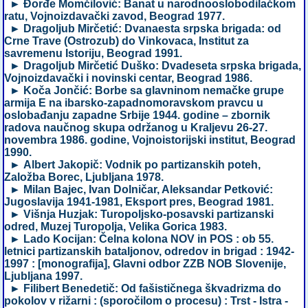
► Đorđe Momčilović: Banat u narodnooslobodilačkom
ratu, Vojnoizdavački zavod, Beograd 1977.
► Dragoljub Mirčetić: Dvanaesta srpska brigada: od
Crne Trave (Ostrozub) do Vinkovaca, Institut za
savremenu Istoriju, Beograd 1991.
► Dragoljub Mirčetić Duško: Dvadeseta srpska brigada,
Vojnoizdavački i novinski centar, Beograd 1986.
► Koča Jončić: Borbe sa glavninom nemačke grupe
armija E na ibarsko-zapadnomoravskom pravcu u
oslobađanju zapadne Srbije 1944. godine – zbornik
radova naučnog skupa održanog u Kraljevu 26-27.
novembra 1986. godine, Vojnoistorijski institut, Beograd
1990.
► Albert Jakopič: Vodnik po partizanskih poteh,
Založba Borec, Ljubljana 1978.
► Milan Bajec, Ivan Dolničar, Aleksandar Petković:
Jugoslavija 1941-1981, Eksport pres, Beograd 1981.
► Višnja Huzjak: Turopoljsko-posavski partizanski
odred, Muzej Turopolja, Velika Gorica 1983.
► Lado Kocijan: Čelna kolona NOV in POS : ob 55.
letnici partizanskih bataljonov, odredov in brigad : 1942-
1997 : [monografija], Glavni odbor ZZB NOB Slovenije,
Ljubljana 1997.
► Filibert Benedetič: Od fašističnega škvadrizma do
pokolov v rižarni : (sporočilom o procesu) : Trst - Istra -