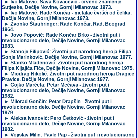
► Ivo Matović: Sava Kovačević - crveno znamenje
Sutjeske, Dečije Novine, Gornji Milanovac 1973.
► Ivo Matović: Rade Končar - metalac čvršći od čelika,
Dečije Novine, Gornji Milanovac 1973.
► Zvonko Štaubringer: Rade Končar, Rad, Beograd
1964.
► Jovo Popović: Rade Končar Brko - životni put i
revolucionarno delo, Dečije Novine, Gornji Milanovac
1983.
► Stanoje Filipović: Životni put narodnog heroja Filipa
Sonje Marinković, Dečije Novine, Gornji Milanovac 1977.
► Stanko Mladenović: Životni put narodnog heroja
Filipa Kljajića Fiće, Dečije Novine, Gornji Milanovac 1975.
► Miodrag Nikolić: Životni put narodnog heroja Dragice
Pravice, Dečije Novine, Gornji Milanovac 1977.
► Gojko Marčeta: Petar Mećava - životni put i
revolucionarno delo, Dečije Novine, Gornji Milanovac
1982.
► Milorad Gončin: Petar Drapšin - životni put i
revolucionarno delo, Dečije Novine, Gornji Milanovac
1979.
► Aleksa Ivanović: Pero Ćetković - životni put i
revolucionarno delo, Dečije Novine, Gornji Milanovac
1982.
► Vojislav Milin: Pavle Pap - životni put i revolucionarno