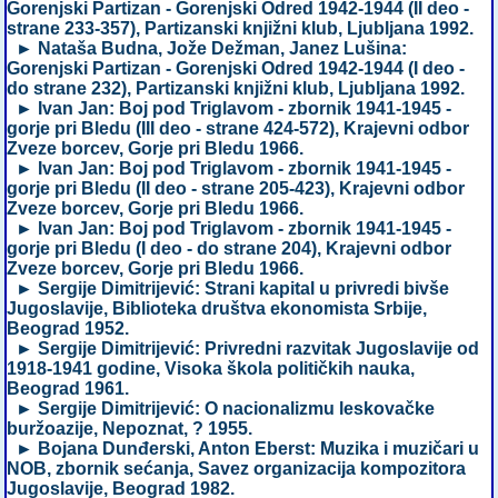
Gorenjski Partizan - Gorenjski Odred 1942-1944 (II deo -
strane 233-357), Partizanski knjižni klub, Ljubljana 1992.
► Nataša Budna, Jože Dežman, Janez Lušina:
Gorenjski Partizan - Gorenjski Odred 1942-1944 (I deo -
do strane 232), Partizanski knjižni klub, Ljubljana 1992.
► Ivan Jan: Boj pod Triglavom - zbornik 1941-1945 -
gorje pri Bledu (III deo - strane 424-572), Krajevni odbor
Zveze borcev, Gorje pri Bledu 1966.
► Ivan Jan: Boj pod Triglavom - zbornik 1941-1945 -
gorje pri Bledu (II deo - strane 205-423), Krajevni odbor
Zveze borcev, Gorje pri Bledu 1966.
► Ivan Jan: Boj pod Triglavom - zbornik 1941-1945 -
gorje pri Bledu (I deo - do strane 204), Krajevni odbor
Zveze borcev, Gorje pri Bledu 1966.
► Sergije Dimitrijević: Strani kapital u privredi bivše
Jugoslavije, Biblioteka društva ekonomista Srbije,
Beograd 1952.
► Sergije Dimitrijević: Privredni razvitak Jugoslavije od
1918-1941 godine, Visoka škola političkih nauka,
Beograd 1961.
► Sergije Dimitrijević: O nacionalizmu leskovačke
buržoazije, Nepoznat, ? 1955.
► Bojana Dunđerski, Anton Eberst: Muzika i muzičari u
NOB, zbornik sećanja, Savez organizacija kompozitora
Jugoslavije, Beograd 1982.