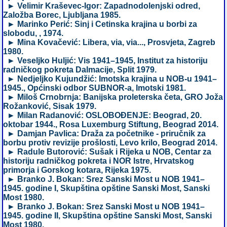
► Velimir Kraševec-Igor: Zapadnodolenjski odred,
Založba Borec, Ljubljana 1985.
► Marinko Perić: Sinj i Cetinska krajina u borbi za
slobodu, , 1974.
► Mina Kovačević: Libera, via, via..., Prosvjeta, Zagreb
1980.
► Veseljko Huljić: Vis 1941–1945, Institut za historiju
radničkog pokreta Dalmacije, Split 1979.
► Nedjeljko Kujundžić: Imotska krajina u NOB-u 1941–
1945., Općinski odbor SUBNOR-a, Imotski 1981.
► Miloš Crnobrnja: Banijska proleterska četa, GRO Joža
Rožanković, Sisak 1979.
► Milan Radanović: OSLOBOĐENJE: Beograd, 20.
oktobar 1944., Rosa Luxemburg Stiftung, Beograd 2014.
► Damjan Pavlica: Draža za početnike - priručnik za
borbu protiv revizije prošlosti, Levo krilo, Beograd 2014.
► Radule Butorović: Sušak i Rijeka u NOB, Centar za
historiju radničkog pokreta i NOR Istre, Hrvatskog
primorja i Gorskog kotara, Rijeka 1975.
► Branko J. Bokan: Srez Sanski Most u NOB 1941–
1945. godine I, Skupština opštine Sanski Most, Sanski
Most 1980.
► Branko J. Bokan: Srez Sanski Most u NOB 1941–
1945. godine II, Skupština opštine Sanski Most, Sanski
Most 1980.