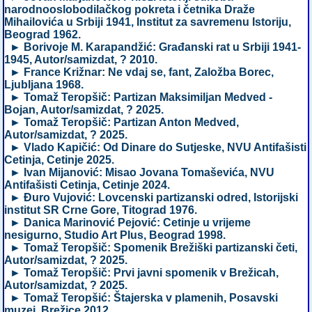
narodnooslobodilačkog pokreta i četnika Draže
Mihailovića u Srbiji 1941, Institut za savremenu Istoriju,
Beograd 1962.
► Borivoje M. Karapandžić: Građanski rat u Srbiji 1941-
1945, Autor/samizdat, ? 2010.
► France Križnar: Ne vdaj se, fant, Založba Borec,
Ljubljana 1968.
► Tomaž Teropšič: Partizan Maksimiljan Medved -
Bojan, Autor/samizdat, ? 2025.
► Tomaž Teropšič: Partizan Anton Medved,
Autor/samizdat, ? 2025.
► Vlado Kapičić: Od Dinare do Sutjeske, NVU Antifašisti
Cetinja, Cetinje 2025.
► Ivan Mijanović: Misao Jovana Tomaševića, NVU
Antifašisti Cetinja, Cetinje 2024.
► Đuro Vujović: Lovcenski partizanski odred, Istorijski
institut SR Crne Gore, Titograd 1976.
► Danica Marinović Pejović: Cetinje u vrijeme
nesigurno, Studio Art Plus, Beograd 1998.
► Tomaž Teropšič: Spomenik Brežiški partizanski četi,
Autor/samizdat, ? 2025.
► Tomaž Teropšič: Prvi javni spomenik v Brežicah,
Autor/samizdat, ? 2025.
► Tomaž Teropšić: Štajerska v plamenih, Posavski
muzej, Brežice 2012.