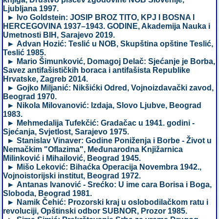
Ljubljana 1997.
► Ivo Goldstein: JOSIP BROZ TITO, KPJ I BOSNA I
HERCEGOVINA 1937–1943. GODINE, Akademija Nauka i
Umetnosti BIH, Sarajevo 2019.
► Advan Hozić: Teslić u NOB, Skupština opštine Teslić,
Teslić 1985.
► Mario Šimunković, Domagoj Delač: Sjećanje je Borba,
Savez antifašističkih boraca i antifašista Republike
Hrvatske, Zagreb 2014.
► Gojko Miljanić: Nikšićki Odred, Vojnoizdavački zavod,
Beograd 1970.
► Nikola Milovanović: Izdaja, Slovo Ljubve, Beograd
1983.
► Mehmedalija Tufekčić: Gradačac u 1941. godini -
Sjećanja, Svjetlost, Sarajevo 1975.
► Stanislav Vinaver: Godine Poniženja i Borbe - Život u
Nemačkim "Oflazima", Međunarodna Knjižarnica
Milinković i Mihailović, Beograd 1945.
► Mišo Leković: Bihaćka Operacija Novembra 1942.,
Vojnoistorijski institut, Beograd 1972.
► Antanas Ivanović - Srećko: U ime cara Borisa i Boga,
Sloboda, Beograd 1981.
► Namik Čehić: Prozorski kraj u oslobodilačkom ratu i
revoluciji, Opštinski odbor SUBNOR, Prozor 1985.