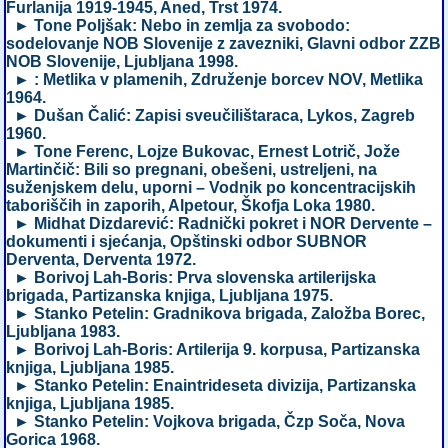
Furlanija 1919-1945, Aned, Trst 1974.
► Tone Poljšak: Nebo in zemlja za svobodo:
sodelovanje NOB Slovenije z zavezniki, Glavni odbor ZZB
NOB Slovenije, Ljubljana 1998.
► : Metlika v plamenih, Združenje borcev NOV, Metlika
1964.
► Dušan Čalić: Zapisi sveučilištaraca, Lykos, Zagreb
1960.
► Tone Ferenc, Lojze Bukovac, Ernest Lotrič, Jože
Martinčič: Bili so pregnani, obešeni, ustreljeni, na
suženjskem delu, uporni – Vodnik po koncentracijskih
taboriščih in zaporih, Alpetour, Škofja Loka 1980.
► Midhat Dizdarević: Radnički pokret i NOR Dervente –
dokumenti i sjećanja, Opštinski odbor SUBNOR
Derventa, Derventa 1972.
► Borivoj Lah-Boris: Prva slovenska artilerijska
brigada, Partizanska knjiga, Ljubljana 1975.
► Stanko Petelin: Gradnikova brigada, Založba Borec,
Ljubljana 1983.
► Borivoj Lah-Boris: Artilerija 9. korpusa, Partizanska
knjiga, Ljubljana 1985.
► Stanko Petelin: Enaintrideseta divizija, Partizanska
knjiga, Ljubljana 1985.
► Stanko Petelin: Vojkova brigada, Čzp Soča, Nova
Gorica 1968.