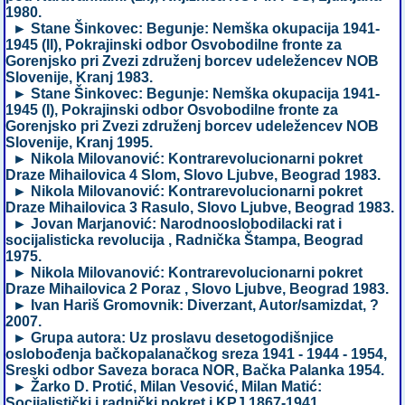
1980.
► Stane Šinkovec: Begunje: Nemška okupacija 1941-
1945 (II), Pokrajinski odbor Osvobodilne fronte za
Gorenjsko pri Zvezi združenj borcev udeležencev NOB
Slovenije, Kranj 1983.
► Stane Šinkovec: Begunje: Nemška okupacija 1941-
1945 (I), Pokrajinski odbor Osvobodilne fronte za
Gorenjsko pri Zvezi združenj borcev udeležencev NOB
Slovenije, Kranj 1995.
► Nikola Milovanović: Kontrarevolucionarni pokret
Draze Mihailovica 4 Slom, Slovo Ljubve, Beograd 1983.
► Nikola Milovanović: Kontrarevolucionarni pokret
Draze Mihailovica 3 Rasulo, Slovo Ljubve, Beograd 1983.
► Jovan Marjanović: Narodnooslobodilacki rat i
socijalisticka revolucija , Radnička Štampa, Beograd
1975.
► Nikola Milovanović: Kontrarevolucionarni pokret
Draze Mihailovica 2 Poraz , Slovo Ljubve, Beograd 1983.
► Ivan Hariš Gromovnik: Diverzant, Autor/samizdat, ?
2007.
► Grupa autora: Uz proslavu desetogodišnjice
oslobođenja bačkopalanačkog sreza 1941 - 1944 - 1954,
Sreski odbor Saveza boraca NOR, Bačka Palanka 1954.
► Žarko D. Protić, Milan Vesović, Milan Matić:
Socijalistički i radnički pokret i KPJ 1867-1941