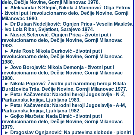
delo, Dečije Novine, Gornji Milanovac 1978.
► Aleksandar S Stepić, Nikola J Marinović: Olga Petrov
- životni put i revolucionarno delo, Dečije Novine, Gornji
Milanovac 1980.
► Dr Dušan Nedeljković: Ognjen Prica - Veselin Masleša
- Ivo Lola Ribar, Svjetlost, Sarajevo 1974.
► Nusret Seferović: Ognjen Prica - životni put i
revolucionarno delo, Dečije Novine, Gornji Milanovac
1983.
► Ante Rosi: Nikola Đurković - životni put i
revolucionarno delo, Dečije Novine, Gornji Milanovac
1980.
► Jovo Borojević: Nikola Demonja - životni put i
revolucionarno delo, Dečije Novine, Gornji Milanovac
1980.
► Nikola Popović: Životni put narodnog heroja Rifata
Burdžovića Trša, Dečije Novine, Gornji Milanovac 1977.
► Petar Kačavenda: Narodni heroji Jugoslavije - N-Ž,
Partizanska knjiga, Ljubljana 1983.
► Petar Kačavenda: Narodni heroji Jugoslavije - A-M,
Partizanska knjiga, Ljubljana 1982.
► Gojko Marčeta: Nada Dimić - životni put i
revolucionarno delo, Dečije Novine, Gornji Milanovac
1979.
► Dragoslav Ognjanović: Na putevima slobode - pioniri