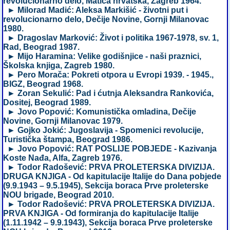
revolucionarno delo, Matica hrvatska, Zagreb 1964.
► Milorad Madić: Aleksa Markišić - životni put i
revolucionarno delo, Dečije Novine, Gornji Milanovac
1980.
► Dragoslav Marković: Život i politika 1967-1978, sv. 1,
Rad, Beograd 1987.
► Mijo Haramina: Velike godišnjice - naši praznici,
Školska knjiga, Zagreb 1980.
► Pero Morača: Pokreti otpora u Evropi 1939. - 1945.,
BIGZ, Beograd 1968.
► Zoran Sekulić: Pad i ćutnja Aleksandra Rankovića,
Dositej, Beograd 1989.
► Jovo Popović: Komunistička omladina, Dečije
Novine, Gornji Milanovac 1979.
► Gojko Jokić: Jugoslavija - Spomenici revolucije,
Turistička štampa, Beograd 1986.
► Jovo Popović: RAT POSLIJE POBJEDE - Kazivanja
Koste Nađa, Alfa, Zagreb 1976.
► Todor Radošević: PRVA PROLETERSKA DIVIZIJA.
DRUGA KNJIGA - Od kapitulacije Italije do Dana pobjede
(9.9.1943 – 9.5.1945), Sekcija boraca Prve proleterske
NOU brigade, Beograd 2010.
► Todor Radošević: PRVA PROLETERSKA DIVIZIJA.
PRVA KNJIGA - Od formiranja do kapitulacije Italije
(1.11.1942 – 9.9.1943), Sekcija boraca Prve proleterske