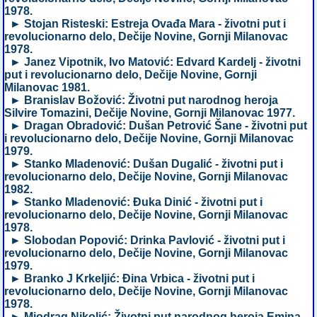
1978.
► Stojan Risteski: Estreja Ovađa Mara - životni put i
revolucionarno delo, Dečije Novine, Gornji Milanovac
1978.
► Janez Vipotnik, Ivo Matović: Edvard Kardelj - životni
put i revolucionarno delo, Dečije Novine, Gornji
Milanovac 1981.
► Branislav Božović: Životni put narodnog heroja
Silvire Tomazini, Dečije Novine, Gornji Milanovac 1977.
► Dragan Obradović: Dušan Petrović Šane - životni put
i revolucionarno delo, Dečije Novine, Gornji Milanovac
1979.
► Stanko Mladenović: Dušan Dugalić - životni put i
revolucionarno delo, Dečije Novine, Gornji Milanovac
1982.
► Stanko Mladenović: Đuka Dinić - životni put i
revolucionarno delo, Dečije Novine, Gornji Milanovac
1978.
► Slobodan Popović: Drinka Pavlović - životni put i
revolucionarno delo, Dečije Novine, Gornji Milanovac
1979.
► Branko J Krkeljić: Đina Vrbica - životni put i
revolucionarno delo, Dečije Novine, Gornji Milanovac
1978.
► Miodrag Nikolić: Životni put narodnog heroja Emina