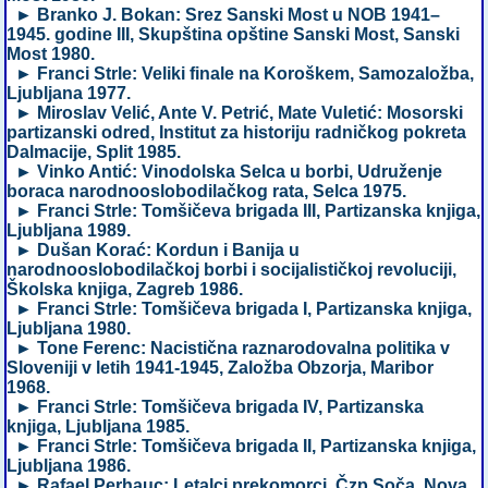
► Branko J. Bokan: Srez Sanski Most u NOB 1941–
1945. godine III, Skupština opštine Sanski Most, Sanski
Most 1980.
► Franci Strle: Veliki finale na Koroškem, Samozaložba,
Ljubljana 1977.
► Miroslav Velić, Ante V. Petrić, Mate Vuletić: Mosorski
partizanski odred, Institut za historiju radničkog pokreta
Dalmacije, Split 1985.
► Vinko Antić: Vinodolska Selca u borbi, Udruženje
boraca narodnooslobodilačkog rata, Selca 1975.
► Franci Strle: Tomšičeva brigada III, Partizanska knjiga,
Ljubljana 1989.
► Dušan Korać: Kordun i Banija u
narodnooslobodilačkoj borbi i socijalističkoj revoluciji,
Školska knjiga, Zagreb 1986.
► Franci Strle: Tomšičeva brigada I, Partizanska knjiga,
Ljubljana 1980.
► Tone Ferenc: Nacistična raznarodovalna politika v
Sloveniji v letih 1941-1945, Založba Obzorja, Maribor
1968.
► Franci Strle: Tomšičeva brigada IV, Partizanska
knjiga, Ljubljana 1985.
► Franci Strle: Tomšičeva brigada II, Partizanska knjiga,
Ljubljana 1986.
► Rafael Perhauc: Letalci prekomorci, Čzp Soča, Nova