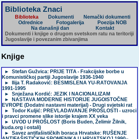
Biblioteka Znaci
Biblioteka
Dokumenti
Nemački dokumenti
Odrednice
Fotogalerija
Poezija NOB
Na današnji dan
Kontakt
Dokumenti i knjige o drugom svetskom ratu na teritoriji
Jugoslavije i povezanim zbivanjima
Knjige
► Stefan Gužvica: PRIJE TITA - Frakcijske borbe u
Komunističkoj partiji Jugoslavije 1936-1940
► Ilija T. Radaković: BESMISLENA YU-RATOVANJA
1991-1995
► Snježana Kordić: JEZIK I NACIONALIZAM
► NASTAVA MODERNE HISTORIJE JUGOISTOČNE
EVROPE (Dodatni nastavni materijal) - Drugi svjetski rat
► Todor Kuljić: PREVLADAVANJE PROŠLOSTI - uzroci
i pravci promene slike istorije krajem XX veka
► UVOD U PROŠLOST (Boris Buden, Želimir Žilnik,
kuda.org i ostali)
► Savez antifašističkih boraca Hrvatske: RUŠENJE
ANTIFAŠISTIČKIH SPOMENIKA U HRVATSKOJ 1990–