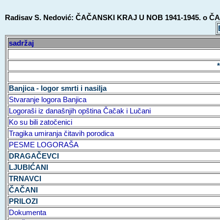
Radisav S. Nedović: ČAČANSKI KRAJ U NOB 1941-1945. o
sadržaj
Banjica - logor smrti i nasilja
Stvaranje logora Banjica
Logoraši iz današnjih opština Čačak i Lučani
Ko su bili zatočenici
Tragika umiranja čitavih porodica
PESME LOGORAŠA
DRAGAČEVCI
LJUBIĆANI
TRNAVCI
ČAČANI
PRILOZI
Dokumenta