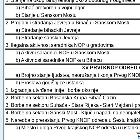
1. Stanje na okupiranoj teritoriji oko slobodnog Podgrmeča
a) Bihać pretvoren u vojni logor
b) Stanje u Sanskom Mostu
2. Progoni i stradanja Jevreja u Bihaću i Sanskom Mostu
a) Stradanje bihaćkih Jevreja
b) Stradanje sanskih Jevreja
3. Ilegalna aktivnost saradnika NOP u gradovima
a) Aktivni saradnici NOP u Sanskom Mostu
b) Aktivnost saradnika NOP-a u Bihaću
XV PRVI KNOP ODRED 
a) Brojno stanje ljudstva, naoružanja i konja Prvog KNO
b) Proslava godišnjice ustanka
1. Izgradnja utvrđene linije i borbe oko nje
2. Borbe na sektoru Bosanska Krupa-Bihać-Cazin
3. Borbe na sektoru Suhača - Stara Rijeka - Stari Majdan 
4. Borbe na sektoru Sanski Most - Ključ i napadi na neprijate
5. Naredba o prerastanju Prvog KNOP odreda u Šestu kraji
a) Mjesto i uloga Prvog krajiškog NOP odreda u ustanku 