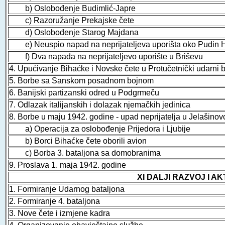
b) Oslobođenje Budimlić-Japre
c) Razoružanje Prekajske čete
d) Oslobođenje Starog Majdana
e) Neuspio napad na neprijateljeva uporišta oko Pudin 
f) Dva napada na neprijateljevo uporište u Briševu
4. Upućivanje Bihaćke i Novske čete u Protučetnički udarni b
5. Borbe sa Sanskom posadnom bojnom
6. Banijski partizanski odred u Podgrmeču
7. Odlazak italijanskih i dolazak njemačkih jedinica
8. Borbe u maju 1942. godine - upad neprijatelja u Jelašinov
a) Operacija za oslobođenje Prijedora i Ljubije
b) Borci Bihaćke čete oborili avion
c) Borba 3. bataljona sa domobranima
9. Proslava 1. maja 1942. godine
XI DALJI RAZVOJ I 
1. Formiranje Udarnog bataljona
2. Formiranje 4. bataljona
3. Nove čete i izmjene kadra