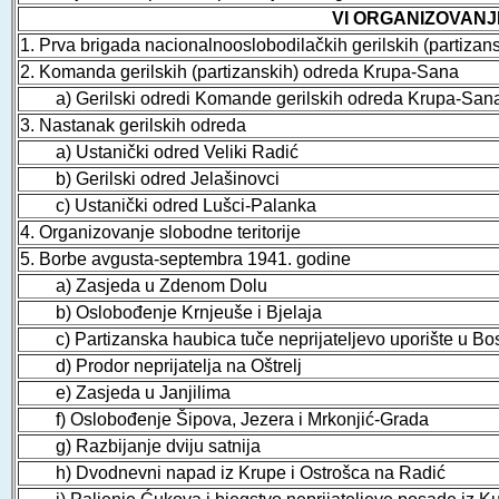
VI ORGANIZOVANJE
1. Prva brigada nacionalnooslobodilačkih gerilskih (partizan
2. Komanda gerilskih (partizanskih) odreda Krupa-Sana
a) Gerilski odredi Komande gerilskih odreda Krupa-San
3. Nastanak gerilskih odreda
a) Ustanički odred Veliki Radić
b) Gerilski odred Jelašinovci
c) Ustanički odred Lušci-Palanka
4. Organizovanje slobodne teritorije
5. Borbe avgusta-septembra 1941. godine
a) Zasjeda u Zdenom Dolu
b) Oslobođenje Krnjeuše i Bjelaja
c) Partizanska haubica tuče neprijateljevo uporište u B
d) Prodor neprijatelja na Oštrelj
e) Zasjeda u Janjilima
f) Oslobođenje Šipova, Jezera i Mrkonjić-Grada
g) Razbijanje dviju satnija
h) Dvodnevni napad iz Krupe i Ostrošca na Radić