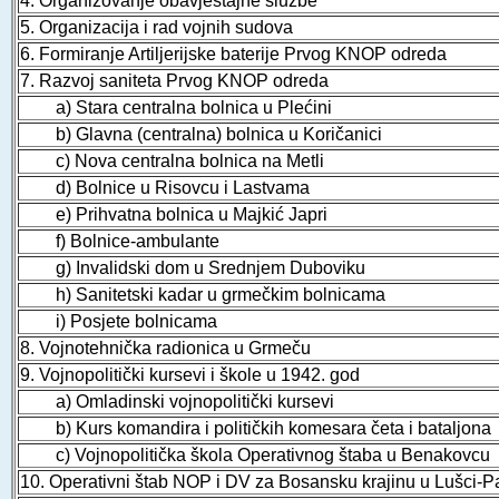
4. Organizovanje obavještajne službe
5. Organizacija i rad vojnih sudova
6. Formiranje Artiljerijske baterije Prvog KNOP odreda
7. Razvoj saniteta Prvog KNOP odreda
a) Stara centralna bolnica u Plećini
b) Glavna (centralna) bolnica u Koričanici
c) Nova centralna bolnica na Metli
d) Bolnice u Risovcu i Lastvama
e) Prihvatna bolnica u Majkić Japri
f) Bolnice-ambulante
g) Invalidski dom u Srednjem Duboviku
h) Sanitetski kadar u grmečkim bolnicama
i) Posjete bolnicama
8. Vojnotehnička radionica u Grmeču
9. Vojnopolitički kursevi i škole u 1942. god
a) Omladinski vojnopolitički kursevi
b) Kurs komandira i političkih komesara četa i bataljona
c) Vojnopolitička škola Operativnog štaba u Benakovcu
10. Operativni štab NOP i DV za Bosansku krajinu u Lušci-P