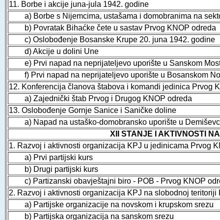
11. Borbe i akcije juna-jula 1942. godine
a) Borbe s Nijemcima, ustašama i domobranima na sekto
b) Povratak Bihaćke čete u sastav Prvog KNOP odreda
c) Oslobođenje Bosanske Krupe 20. juna 1942. godine
d) Akcije u dolini Une
e) Prvi napad na neprijateljevo uporište u Sanskom Mos
f) Prvi napad na neprijateljevo uporište u Bosanskom N
12. Konferencija članova štabova i komandi jedinica Prvog
a) Zajednički štab Prvog i Drugog KNOP odreda
13. Oslobođenje Gornje Sanice i Saničke doline
a) Napad na ustaško-domobransko uporište u Demišev
XII STANJE I AKTIVNOSTI 
1. Razvoj i aktivnosti organizacija KPJ u jedinicama Prvog
a) Prvi partijski kurs
b) Drugi partijski kurs
c) Partizanski obavještajni biro - POB - Prvog KNOP od
2. Razvoj i aktivnosti organizacija KPJ na slobodnoj teritori
a) Partijske organizacije na novskom i krupskom srezu
b) Partijska organizacija na sanskom srezu