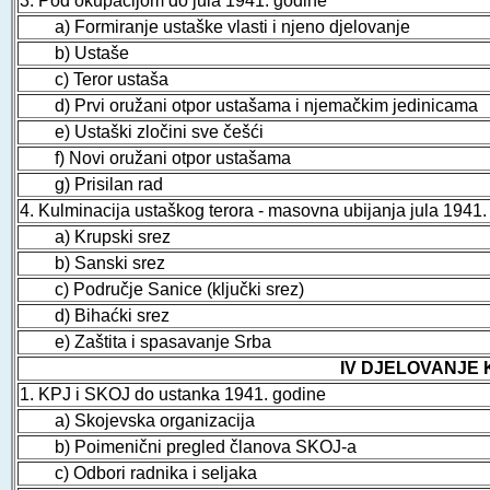
3. Pod okupacijom do jula 1941. godine
a) Formiranje ustaške vlasti i njeno djelovanje
b) Ustaše
c) Teror ustaša
d) Prvi oružani otpor ustašama i njemačkim jedinicama
e) Ustaški zločini sve češći
f) Novi oružani otpor ustašama
g) Prisilan rad
4. Kulminacija ustaškog terora - masovna ubijanja jula 1941.
a) Krupski srez
b) Sanski srez
c) Područje Sanice (ključki srez)
d) Bihaćki srez
e) Zaštita i spasavanje Srba
IV DJELOVANJE 
1. KPJ i SKOJ do ustanka 1941. godine
a) Skojevska organizacija
b) Poimenični pregled članova SKOJ-a
c) Odbori radnika i seljaka