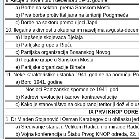
9. Akcije u novembru i decembru 1941. godine
a) Borbe na sektoru prema Sanskom Mostu
b) Prva borba protiv Italijana na teritoriji Podgrmeča
c) Borbe na sektoru prema rijeci Japri
10. Ilegalna aktivnost u okupiranim naseljima avgusta-dece
a) Hapšenje skojevaca Bjelaja
b) Partijske grupe u Ripču
c) Partijska organizacija Bosanskog Novog
d) Ilegalne grupe u Sanskom Mostu
e) Partijske organizacije Bihaća
11. Neke karakteristike ustanka 1941. godine na području 
a) Borci 1941. godine
Nosioci Partizanske spomenice 1941. god
b) Kadrovi revolucije i kadrovi kontrarevolucije
c) Kako je stanovništvo na okupiranoj teritoriji doživilo 
IX PRVI KNOP ODRED 
1. Dr Mladen Stojanović i Osman Karabegović u obilasku j
a) Sređivanje stanja u Velikom Radiću i formiranje Radić
b) Vojna konferencija u Štabu Prvog KNOP odreda, 22. I