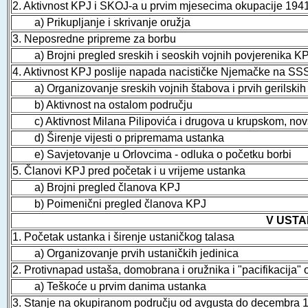
2. Aktivnost KPJ i SKOJ-a u prvim mjesecima okupacije 194
a) Prikupljanje i skrivanje oružja
3. Neposredne pripreme za borbu
a) Brojni pregled sreskih i seoskih vojnih povjerenika K
4. Aktivnost KPJ poslije napada nacističke Njemačke na S
a) Organizovanje sreskih vojnih štabova i prvih gerilskih
b) Aktivnost na ostalom području
c) Aktivnost Milana Pilipovića i drugova u krupskom, no
d) Širenje vijesti o pripremama ustanka
e) Savjetovanje u Orlovcima - odluka o početku borbi
5. Članovi KPJ pred početak i u vrijeme ustanka
a) Brojni pregled članova KPJ
b) Poimenični pregled članova KPJ
V USTA
1. Početak ustanka i širenje ustaničkog talasa
a) Organizovanje prvih ustaničkih jedinica
2. Protivnapad ustaša, domobrana i oružnika i "pacifikacija"
a) Teškoće u prvim danima ustanka
3. Stanje na okupiranom području od avgusta do decembra 