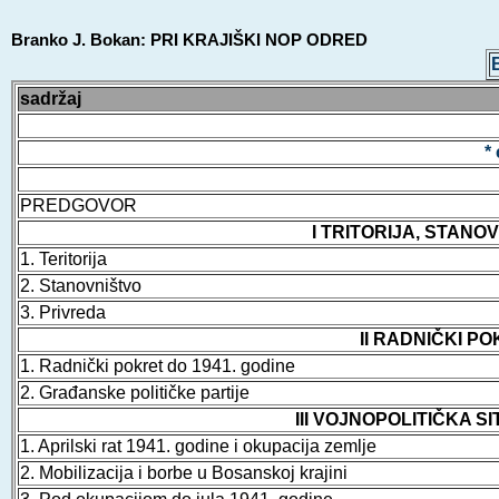
Branko J. Bokan: PRI KRAJIŠKI NOP ODRED
sadržaj
*
PREDGOVOR
I TRITORIJA, STANO
1. Teritorija
2. Stanovništvo
3. Privreda
II RADNIČKI PO
1. Radnički pokret do 1941. godine
2. Građanske političke partije
III VOJNOPOLITIČKA SI
1. Aprilski rat 1941. godine i okupacija zemlje
2. Mobilizacija i borbe u Bosanskoj krajini