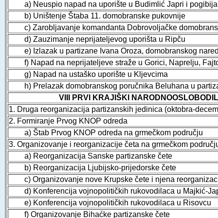
a) Neuspio napad na uporište u Budimlić Japri i pogibija
b) Uništenje Štaba 11. domobranske pukovnije
c) Zarobljavanje komandanta Dobrovoljačke domobransk
d) Zauzimanje neprijateljevog uporišta u Ripču
e) Izlazak u partizane Ivana Oroza, domobranskog nared
f) Napad na neprijateljeve straže u Gorici, Naprelju, Fa
g) Napad na ustaško uporište u Kljevcima
h) Prelazak domobranskog poručnika Beluhana u partiz
VIII PRVI KRAJIŠKI NARODNOOSLOBODIL
1. Druga reorganizacija partizanskih jedinica (oktobra-dece
2. Formiranje Prvog KNOP odreda
a) Štab Prvog KNOP odreda na grmečkom području
3. Organizovanje i reorganizacije četa na grmečkom područj
a) Reorganizacija Sanske partizanske čete
b) Reorganizacija Ljubijsko-prijedorske čete
c) Organizovanje nove Krupske čete i njena reorganizacij
d) Konferencija vojnopolitičkih rukovodilaca u Majkić-Jap
e) Konferencija vojnopolitičkih rukovodilaca u Risovcu
f) Organizovanje Bihaćke partizanske čete