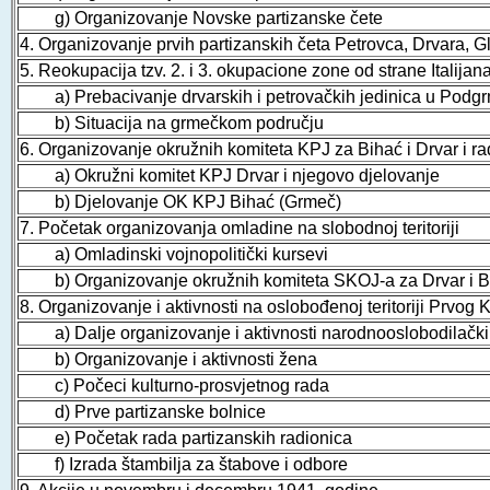
g) Organizovanje Novske partizanske čete
4. Organizovanje prvih partizanskih četa Petrovca, Drvara, 
5. Reokupacija tzv. 2. i 3. okupacione zone od strane Italijana
a) Prebacivanje drvarskih i petrovačkih jedinica u Podg
b) Situacija na grmečkom području
6. Organizovanje okružnih komiteta KPJ za Bihać i Drvar i r
a) Okružni komitet KPJ Drvar i njegovo djelovanje
b) Djelovanje OK KPJ Bihać (Grmeč)
7. Početak organizovanja omladine na slobodnoj teritoriji
a) Omladinski vojnopolitički kursevi
b) Organizovanje okružnih komiteta SKOJ-a za Drvar i B
8. Organizovanje i aktivnosti na oslobođenoj teritoriji Prvo
a) Dalje organizovanje i aktivnosti narodnooslobodilačk
b) Organizovanje i aktivnosti žena
c) Počeci kulturno-prosvjetnog rada
d) Prve partizanske bolnice
e) Početak rada partizanskih radionica
f) Izrada štambilja za štabove i odbore