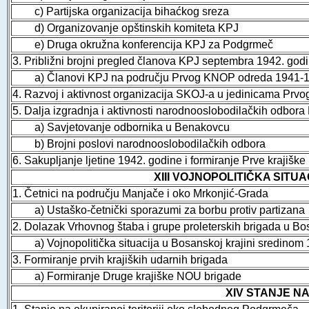
c) Partijska organizacija bihaćkog sreza
d) Organizovanje opštinskih komiteta KPJ
e) Druga okružna konferencija KPJ za Podgrmeč
3. Približni brojni pregled članova KPJ septembra 1942. god
a) Članovi KPJ na području Prvog KNOP odreda 1941-1
4. Razvoj i aktivnost organizacija SKOJ-a u jedinicama Pr
5. Dalja izgradnja i aktivnosti narodnooslobodilačkih odbor
a) Savjetovanje odbornika u Benakovcu
b) Brojni poslovi narodnooslobodilačkih odbora
6. Sakupljanje ljetine 1942. godine i formiranje Prve krajišk
XIII VOJNOPOLITIČKA SITU
1. Četnici na području Manjače i oko Mrkonjić-Grada
a) Ustaško-četnički sporazumi za borbu protiv partizana
2. Dolazak Vrhovnog štaba i grupe proleterskih brigada u Bo
a) Vojnopolitička situacija u Bosanskoj krajini sredinom 
3. Formiranje prvih krajiških udarnih brigada
a) Formiranje Druge krajiške NOU brigade
XIV STANJE N