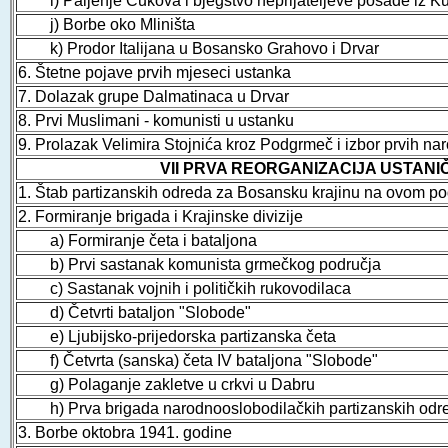
i) Paljenje Ćukova i bjegstvo neprijateljeve posade iz K
j) Borbe oko Mliništa
k) Prodor Italijana u Bosansko Grahovo i Drvar
6. Štetne pojave prvih mjeseci ustanka
7. Dolazak grupe Dalmatinaca u Drvar
8. Prvi Muslimani - komunisti u ustanku
9. Prolazak Velimira Stojnića kroz Podgrmeč i izbor prvih 
VII PRVA REORGANIZACIJA USTANIČKI
1. Štab partizanskih odreda za Bosansku krajinu na ovom po
2. Formiranje brigada i Krajinske divizije
a) Formiranje četa i bataljona
b) Prvi sastanak komunista grmečkog područja
c) Sastanak vojnih i političkih rukovodilaca
d) Četvrti bataljon "Slobode"
e) Ljubijsko-prijedorska partizanska četa
f) Četvrta (sanska) četa IV bataljona "Slobode"
g) Polaganje zakletve u crkvi u Dabru
h) Prva brigada narodnooslobodilačkih partizanskih odre
3. Borbe oktobra 1941. godine