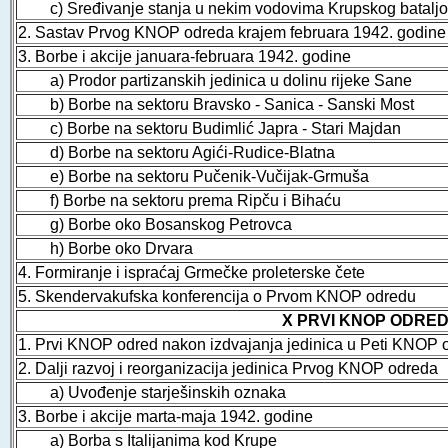
c) Sređivanje stanja u nekim vodovima Krupskog batalj
2. Sastav Prvog KNOP odreda krajem februara 1942. godine
3. Borbe i akcije januara-februara 1942. godine
a) Prodor partizanskih jedinica u dolinu rijeke Sane
b) Borbe na sektoru Bravsko - Sanica - Sanski Most
c) Borbe na sektoru Budimlić Japra - Stari Majdan
d) Borbe na sektoru Agići-Rudice-Blatna
e) Borbe na sektoru Pučenik-Vučijak-Grmuša
f) Borbe na sektoru prema Ripču i Bihaću
g) Borbe oko Bosanskog Petrovca
h) Borbe oko Drvara
4. Formiranje i ispraćaj Grmečke proleterske čete
5. Skendervakufska konferencija o Prvom KNOP odredu
X PRVI KNOP ODRED
1. Prvi KNOP odred nakon izdvajanja jedinica u Peti KNOP 
2. Dalji razvoj i reorganizacija jedinica Prvog KNOP odreda
a) Uvođenje starješinskih oznaka
3. Borbe i akcije marta-maja 1942. godine
a) Borba s Italijanima kod Krupe