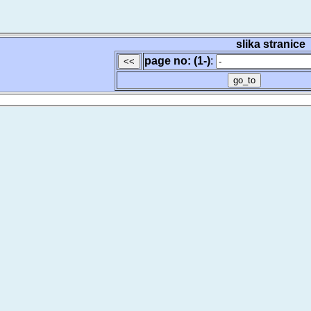
slika stranice
page no: (1-)
: