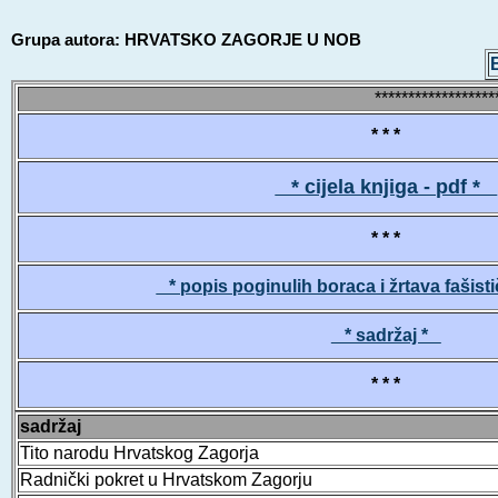
Grupa autora: HRVATSKO ZAGORJE U NOB
******************
* * *
* cijela knjiga - pdf *
* * *
* popis poginulih boraca i žrtava fašist
* sadržaj *
* * *
sadržaj
Tito narodu Hrvatskog Zagorja
Radnički pokret u Hrvatskom Zagorju