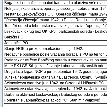
Bugarski i nemački okupatori kao uvod u ofanzivu vrše masovn
Nelrijateljska ofanziva, operacija čišćenja - Lebruar-mart 194
Nestanak Leskovačkog PO u "Operaciji čišćenja" marta 1942
"Operacija čišćenja" marta 1942. u Pustoj Reci i raspuštanj
Toplički odred u februarsko-martovskoj ofanzivi, "operaciji či
Leskovački okrug bez OK KPJ i partizanskih odreda - Lesko
Babički PO
Jablanički PO
Stanje NOB-a preko demarkacione linije 1942.
Negativne posledice posle vraćanja boraca iz PO na teritoriju
Prelazak drute čete Babičkog odreda u crnotravski rejon mar
Mere PK i GŠ Srbije za očuvanje i obnovu partizanskih odreda
Druga faza krgae NOP-a jun-septembar 1942. godine u jugois
Junska neprijateljska ofanziva na Jastrepcu, Ozrenu i Svrlji
Aćimovićeva ofanziva jula 1942. na Ozrenski i Nišavski PO
Aćimovićeva ofanziva avgust-septembar 1942. na Jastrebačk
Borbena aktivnost Leskovačkog i Babičkog odreda u periodu
Formiranje Jablaničko-pasjačkog PO "Stanimir Veljković"