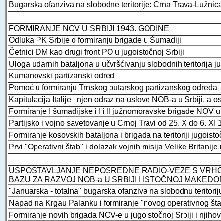
Bugarska ofanziva na slobodne teritorije: Crna Trava-Lužnica
FORMIRANJE NOV U SRBIJI 1943. GODINE
Odluka PK Srbije o formiranju brigade u Šumadiji
Četnici DM kao drugi front PO u jugoistočnoj Srbiji
Uloga udarnih bataljona u učvršćivanju slobodnih teritorija 
Kumanovski partizanski odred
Pomoć u formiranju Trnskog butarskog partizanskog odreda
Kapitulacija Italije i njen odraz na uslove NOB-a u Srbiji, a o
Formiranje I šumadijske i I i II južnomoravske brigade NOV u 
Partijsko i vojno savetovanje u Crnoj Travi od 25. X do 6. XI
Formiranje kosovskih bataljona i brigada na teritoriji jugoisto
Prvi "Operativni štab" i dolazak vojnih misija Velike Britanije 
USPOSTAVLJANJE NEPOSREDNE RADIO-VEZE S VRHO
BAZU ZA RAZVOJ NOB-a U SRBIJI I ISTOČNOJ MAKEDON
"Januarska - totalna" bugarska ofanziva na slobodnu teritori
Napad na Krgau Palanku i formiranje "novog operativnog šta
Formiranje novih brigada NOV-e u jugoistočnoj Srbiji i njihov