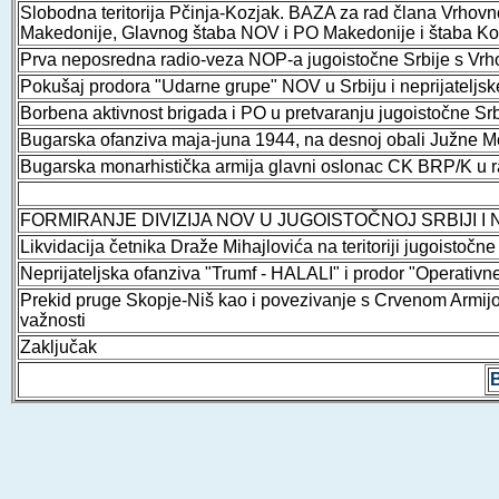
Slobodna teritorija Pčinja-Kozjak. BAZA za rad člana Vrh
Makedonije, Glavnog štaba NOV i PO Makedonije i štaba Ko
Prva neposredna radio-veza NOP-a jugoistočne Srbije s V
Pokušaj prodora "Udarne grupe" NOV u Srbiju i neprijateljske
Borbena aktivnost brigada i PO u pretvaranju jugoistočne S
Bugarska ofanziva maja-juna 1944, na desnoj obali Južne 
Bugarska monarhistička armija glavni oslonac CK BRP/K u r
FORMIRANJE DIVIZIJA NOV U JUGOISTOČNOJ SRBIJI I
Likvidacija četnika Draže Mihajlovića na teritoriji jugoistočne
Neprijateljska ofanziva "Trumf - HALALI" i prodor "Operativn
Prekid pruge Skopje-Niš kao i povezivanje s Crvenom Armijom
važnosti
Zaključak