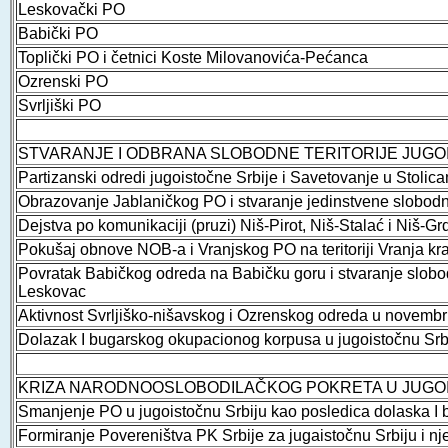
Leskovački PO
Babički PO
Toplički PO i četnici Koste Milovanovića-Pećanca
Ozrenski PO
Svrljiški PO
STVARANJE I ODBRANA SLOBODNE TERITORIJE JUGOI
Partizanski odredi jugoistočne Srbije i Savetovanje u Stolic
Obrazovanje Jablaničkog PO i stvaranje jedinstvene slobodn
Dejstva po komunikaciji (pruzi) Niš-Pirot, Niš-Stalać i Niš-
Pokušaj obnove NOB-a i Vranjskog PO na teritoriji Vranja k
Povratak Babičkog odreda na Babičku goru i stvaranje slobod
Leskovac
Aktivnost Svrljiško-nišavskog i Ozrenskog odreda u novemb
Dolazak I bugarskog okupacionog korpusa u jugoistočnu Srbi
KRIZA NARODNOOSLOBODILAČKOG POKRETA U JUGOIS
Smanjenje PO u jugoistočnu Srbiju kao posledica dolaska I
Formiranje Povereništva PK Srbije za jugaistočnu Srbiju i n