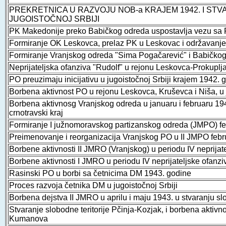
PREKRETNICA U RAZVOJU NOB-a KRAJEM 1942. I STV
JUGOISTOČNOJ SRBIJI
PK Makedonije preko Babičkog odreda uspostavlja vezu sa 
Formiranje OK Leskovca, prelaz PK u Leskovac i održavanje
Formiranje Vranjskog odreda "Sima Pogačarević" i Babičko
Neprijateljska ofanziva "Rudolf" u rejonu Leskovca-Prokupl
PO preuzimaju inicijativu u jugoistočnoj Srbiji krajem 1942. 
Borbena aktivnost PO u rejonu Leskovca, Kruševca i Niša, 
Borbena aktivnosg Vranjskog odreda u januaru i februaru 
crnotravski kraj
Formiranje I južnomoravskog partizanskog odreda (JMPO) fe
Preimenovanje i reorganizacija Vranjskog PO u II JMPO febr
Borbene aktivnosti II JMRO (Vranjskog) u periodu IV neprijate
Borbene aktivnosti I JMRO u periodu IV neprijateljske ofanziv
Rasinski PO u borbi sa četnicima DM 1943. godine
Proces razvoja četnika DM u jugoistočnoj Srbiji
Borbena dejstva II JMRO u aprilu i maju 1943. u stvaranju slo
Stvaranje slobodne teritorije Pčinja-Kozjak, i borbena aktivn
Kumanova