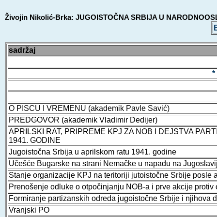
Živojin Nikolić-Brka: JUGOISTOČNA SRBIJA U NARODNOOS
sadržaj
*
O PISCU I VREMENU (akademik Pavle Savić)
PREDGOVOR (akademik Vladimir Dedijer)
APRILSKI RAT, PRIPREME KPJ ZA NOB I DEJSTVA PAR
1941. GODINE
Jugoistočna Srbija u aprilskom ratu 1941. godine
Učešće Bugarske na strani Nemačke u napadu na Jugoslavij
Stanje organizacije KPJ na teritoriji jutoistočne Srbije posle 
Prenošenje odluke o otpočinjanju NOB-a i prve akcije protiv 
Formiranje partizanskih odreda jugoistočne Srbije i njihova 
Vranjski PO