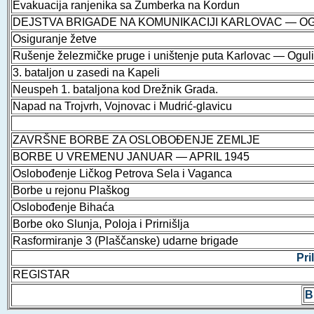
Evakuacija ranjenika sa Žumberka na Kordun
DEJSTVA BRIGADE NA KOMUNIKACIJI KARLOVAC — OG
Osiguranje žetve
Rušenje železmičke pruge i uništenje puta Karlovac — Ogul
3. bataljon u zasedi na Kapeli
Neuspeh 1. bataljona kod Drežnik Grada.
Napad na Trojvrh, Vojnovac i Mudrić-glavicu
ZAVRŠNE BORBE ZA OSLOBOĐENJE ZEMLJE
BORBE U VREMENU JANUAR — APRIL 1945
Oslobođenje Ličkog Petrova Sela i Vaganca
Borbe u rejonu Plaškog
Oslobođenje Bihaća
Borbe oko Slunja, Poloja i Prirnišlja
Rasformiranje 3 (Plaščanske) udarne brigade
Pri
REGISTAR
B