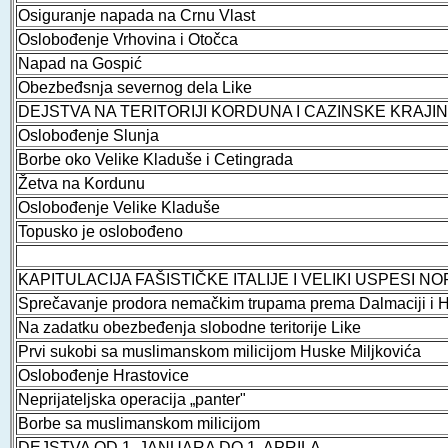
Osiguranje napada na Crnu Vlast
Oslobođenje Vrhovina i Otočca
Napad na Gospić
Obezbeđsnja severnog dela Like
DEJSTVA NA TERITORIJI KORDUNA I CAZINSKE KRAJI
Oslobođenje Slunja
Borbe oko Velike Kladuše i Cetingrada
Žetva na Kordunu
Oslobođenje Velike Kladuše
Topusko je oslobođeno
KAPITULACIJA FAŠISTIČKE ITALIJE I VELIKI USPESI N
Sprečavanje prodora nemačkim trupama prema Dal­maciji i H
Na zadatku obezbeđenja slobodne teritorije Like
Prvi sukobi sa muslimanskom milicijom Huske Miljkovića
Oslobođenje Hrastovice
Neprijateljska operacija „panter"
Borbe sa muslimanskom milicijom
DEJSTVA OD 1. JANUARA DO 1. APRILA