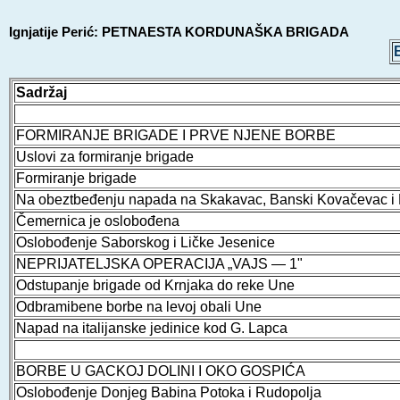
Ignjatije Perić: PETNAESTA KORDUNAŠKA BRIGADA
Sadržaj
FORMIRANJE BRIGADE I PRVE NJENE BORBE
Uslovi za formiranje brigade
Formiranje brigade
Na obeztbeđenju napada na Skakavac, Banski Kovačevac i 
Čemernica je oslobođena
Oslobođenje Saborskog i Ličke Jesenice
NEPRIJATELJSKA OPERACIJA „VAJS — 1"
Odstupanje brigade od Krnjaka do reke Une
Odbramibene borbe na levoj obali Une
Napad na italijanske jedinice kod G. Lapca
BORBE U GACKOJ DOLINI I OKO GOSPIĆA
Oslobođenje Donjeg Babina Potoka i Rudopolja