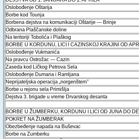
Oslobođenje Oštarija
Borbe kod Tounja
Borbena dejstva na komunikaciji Oštarije — Brinje
Odbrana Plaščanske doline
Na teritoriji Tobolića i Plaškog
BORBE U KORDUNU, LICI I CAZINSKOJ KRAJINI OD AP
Oslobođenje Vukmanića
Na pravcu Ostrožac — Cazin
Zaseda kod Ličkog Petrova Sela
Oslobođenje Dumana i Ramljana
Neprijateljska operacija „norgenštern"
Borbe u rejonu sela Primišlja
Dejstva 3. brigade u vreme Drvarskog desanta
BORBE U ŽUMBERKU, KORDUNU I LICI OD JUNA DO D
POKRET NA ŽUMBERAK
Obezbeđenje napada na Buševac
Borbe na Zumberku