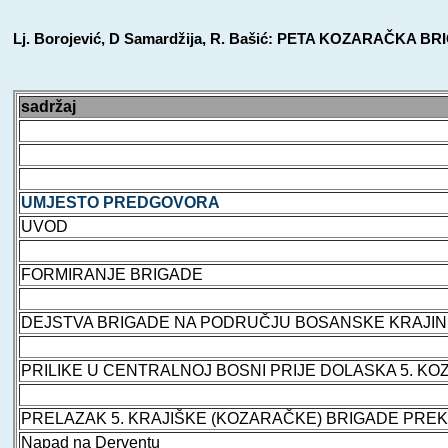
Lj. Borojević, D Samardžija, R. Bašić: PETA KOZARAČKA B
sadržaj
UMJESTO PREDGOVORA
UVOD
FORMIRANJE BRIGADE
DEJSTVA BRIGADE NA PODRUČJU BOSANSKE KRAJI
PRILIKE U CENTRALNOJ BOSNI PRIJE DOLASKA 5. KOZA
PRELAZAK 5. KRAJIŠKE (KOZARAČKE) BRIGADE PRE­K
Napad na Derventu