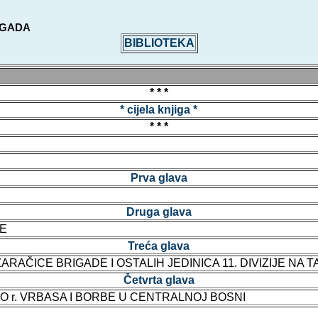
RIGADA
BIBLIOTEKA
* * *
* cijela knjiga *
* * *
Prva glava
Druga glava
NE
Treća glava
RAČICE BRIGADE I OSTALIH JEDINICA 11. DIVIZIJE NA 
Četvrta glava
O r. VRBASA I BORBE U CENTRALNOJ BOSNI