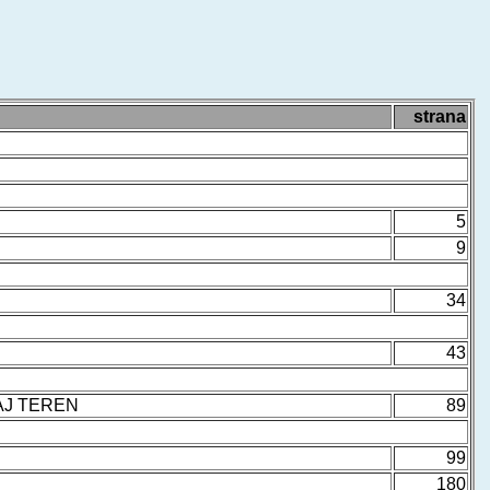
strana
5
9
34
43
TAJ TEREN
89
99
180