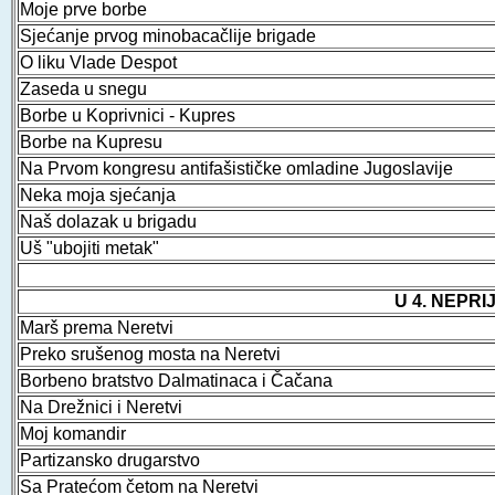
Moje prve borbe
Sjećanje prvog minobacačlije brigade
O liku Vlade Despot
Zaseda u snegu
Borbe u Koprivnici - Kupres
Borbe na Kupresu
Na Prvom kongresu antifašističke omladine Jugoslavije
Neka moja sjećanja
Naš dolazak u brigadu
Uš "ubojiti metak"
U 4. NEPR
Marš prema Neretvi
Preko srušenog mosta na Neretvi
Borbeno bratstvo Dalmatinaca i Čačana
Na Drežnici i Neretvi
Moj komandir
Partizansko drugarstvo
Sa Pratećom četom na Neretvi