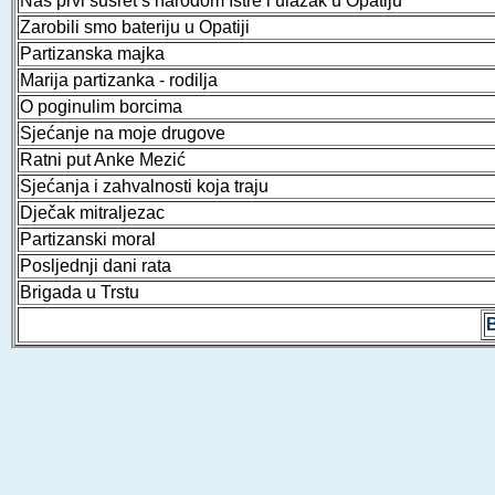
Naš prvi susret s narodom Istre i ulazak u Opatiju
Zarobili smo bateriju u Opatiji
Partizanska majka
Marija partizanka - rodilja
O poginulim borcima
Sjećanje na moje drugove
Ratni put Anke Mezić
Sjećanja i zahvalnosti koja traju
Dječak mitraljezac
Partizanski moral
Posljednji dani rata
Brigada u Trstu