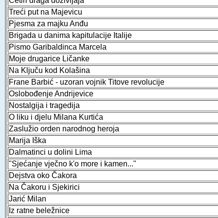
Četiri draga doživljaja
Treći put na Majevicu
Pjesma za majku Anđu
Brigada u danima kapitulacije Italije
Pismo Garibaldinca Marcela
Moje drugarice Ličanke
Na Ključu kod Kolašina
Frane Barbić - uzoran vojnik Titove revolucije
Oslobođenje Andrijevice
Nostalgija i tragedija
O liku i djelu Milana Kurtića
Zaslužio orden narodnog heroja
Marija Iška
Dalmatinci u dolini Lima
"Sjećanje vječno k'o more i kamen..."
Dejstva oko Čakora
Na Čakoru i Sjekirici
Jarić Milan
Iz ratne beležnice