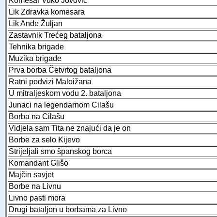
Komesar Vuko Jovović
Lik Zdravka komesara
Lik Anđe Žuljan
Zastavnik Trećeg bataljona
Tehnika brigade
Muzika brigade
Prva borba Četvrtog bataljona
Ratni podvizi Maloižana
U mitraljeskom vodu 2. bataljona
Junaci na legendarnom Cilašu
Borba na Cilašu
Vidjela sam Tita ne znajući da je on
Borbe za selo Kijevo
Strijeljali smo španskog borca
Komandant Glišo
Majčin savjet
Borbe na Livnu
Livno pasti mora
Drugi bataljon u borbama za Livno