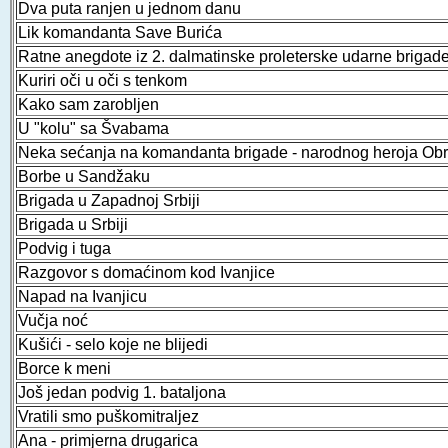
Dva puta ranjen u jednom danu
Lik komandanta Save Burića
Ratne anegdote iz 2. dalmatinske proleterske udarne brigad
Kuriri oči u oči s tenkom
Kako sam zarobljen
U "kolu" sa Švabama
Neka sećanja na komandanta brigade - narodnog heroja Ob
Borbe u Sandžaku
Brigada u Zapadnoj Srbiji
Brigada u Srbiji
Podvig i tuga
Razgovor s domaćinom kod Ivanjice
Napad na Ivanjicu
Vučja noć
Kušići - selo koje ne blijedi
Borce k meni
Još jedan podvig 1. bataljona
Vratili smo puškomitraljez
Ana - primjerna drugarica