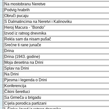
Na mostobranu Neretve
Podvig hrabrih
Obruči pucaju
S Dalmatincima na Neretvi i Kalinoviku
Heroj Macura - "Bondo"
Izvod iz ratnog dnevnika
Rekla sam da nisam pušač
Srećne ti rane junače
Drina
Drina (1943. godine)
Moja desetina na Drini
Splav na Drini
Na Drini
Pjesma i legenda o Drini
Konferencija
Čikini šeretluci
Sa Grmeča u brigadu
Cijela porodica partizani