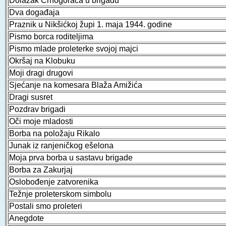
Dolazak Crnogoraca u brigadu
Dva događaja
Praznik u Nikšićkoj župi 1. maja 1944. godine
Pismo borca roditeljima
Pismo mlade proleterke svojoj majci
Okršaj na Klobuku
Moji dragi drugovi
Sjećanje na komesara Blaža Amižića
Dragi susret
Pozdrav brigadi
Oči moje mladosti
Borba na položaju Rikalo
Junak iz ranjeničkog ešelona
Moja prva borba u sastavu brigade
Borba za Zakurjaj
Oslobođenje zatvorenika
Težnje proleterskom simbolu
Postali smo proleteri
Anegdote