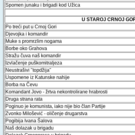
Spomen junaku i brigadi kod Užica
U STAROJ CRNOJ GOR
Po treći put u Crnoj Gori
Djevojka i komandir
Muke s promrzlim nogama
Borbe oko Grahova
Stražu čuva naš komandir
Izvlačenje puškomitraljeza
Neustrašivi "topdžija"
Uspomene iz Katunske nahije
Borba na Čevu
Komandant Jovo - žrtva nekontrolirane hrabrosti
Druga strana rata
Poginuo je komunista, iako nije bio član Partije
Zvonko Milošević - oličenje drugarstva
Pogibija Ivana Šalova
Naš dolazak u brigadu