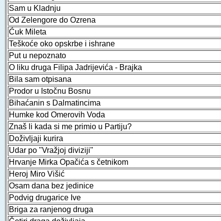
Sam u Kladnju
Od Zelengore do Ozrena
Ćuk Mileta
Teškoće oko opskrbe i ishrane
Put u nepoznato
O liku druga Filipa Jadrijevića - Brajka
Bila sam otpisana
Prodor u Istočnu Bosnu
Bihaćanin s Dalmatincima
Humke kod Omerovih Voda
Znaš li kada si me primio u Partiju?
Doživljaji kurira
Udar po "Vražjoj diviziji"
Hrvanje Mirka Opačića s četnikom
Heroj Miro Višić
Osam dana bez jedinice
Podvig drugarice Ive
Briga za ranjenog druga