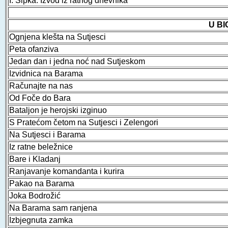
I. Šipka: Izvod iz ratnog dnevnika
U BI
Ognjena klešta na Sutjesci
Peta ofanziva
Jedan dan i jedna noć nad Sutjeskom
Izvidnica na Barama
Računajte na nas
Od Foče do Bara
Bataljon je herojski izginuo
S Pratećom četom na Sutjesci i Zelengori
Na Sutjesci i Barama
Iz ratne beležnice
Bare i Kladanj
Ranjavanje komandanta i kurira
Pakao na Barama
Joka Bodrožić
Na Barama sam ranjena
Izbjegnuta zamka