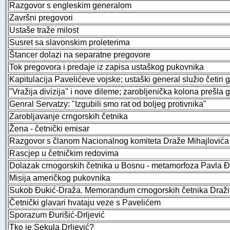
Razgovor s engleskim generalom
Završni pregovori
Ustaše traže milost
Susret sa slavonskim proleterima
Štancer dolazi na separatne pregovore
Tok pregovora i predaje iz zapisa ustaškog pukovnika
Kapitulacija Pavelićeve vojske; ustaški general služio četiri
"Vražija divizija" i nove dileme; zarobljenička kolona prešla 
Genral Servatzy: "Izgubili smo rat od boljeg protivnika"
Zarobljavanje crngorskih četnika
Žena - četnički emisar
Razgovor s članom Nacionalnog komiteta Draže Mihajlovića
Rascjep u četničkim redovima
Dolazak crnogorskih četnika u Bosnu - metamorfoza Pavla Đ
Misija američkog pukovnika
Sukob Đukić-Draža. Memorandum crnogorskih četnika Draži 
Četnički glavari hvataju veze s Pavelićem
Sporazum Đurišić-Drljević
Tko je Sekula Drljević?