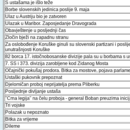
S ustašama je išlo teže
Borbe slovenskih jedinica poslije 9. maja
Ulaz u Austriju bio je zatvoren
Ulazak u Maribor. Zaposjedanje Dravograda
Obavještenje u posljednji čas
Zločin bježi na zapadnu stranu
Za oslobođenje Koruške ginuli su slovenski partizani i poslije
unutrašnjosti Koruške
82 borca 17. istočnobosanske divizije pala su u borbama s 
7. SS i 373. divizija zarobljene kod Zidanog Mosta
Očajnički pokušaj prodora. Bitka za mostove, pojava parlam
Ustaški pukovnik prepoznat
Djelomičan proboj neprijatelja prema Pliberku
Posljednje divljanje ustaša
"Crna legija" na čelu proboja - general Boban preuzima inicij
Tri vojske
Polazak u nepoznato
Bitka za vrijeme
Dileme