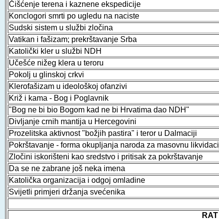
Čišćenje terena i kaznene ekspedicije
Konclogori smrti po ugledu na naciste
Sudski sistem u službi zločina
Vatikan i fašizam; prekrštavanje Srba
Katolički kler u službi NDH
Učešće nižeg klera u teroru
Pokolj u glinskoj crkvi
Klerofašizam u ideološkoj ofanzivi
Križ i kama - Bog i Poglavnik
"Bog ne bi bio Bogom kad ne bi Hrvatima dao NDH"
Divljanje crnih mantija u Hercegovini
Prozelitska aktivnost "božjih pastira" i teror u Dalmaciji
Pokrštavanje - forma okupljanja naroda za masovnu likvidacij
Zločini iskorišteni kao sredstvo i pritisak za pokrštavanje
Da se ne zabrane još neka imena
Katolička organizacija i odgoj omladine
Svijetli primjeri držanja svećenika
RAT