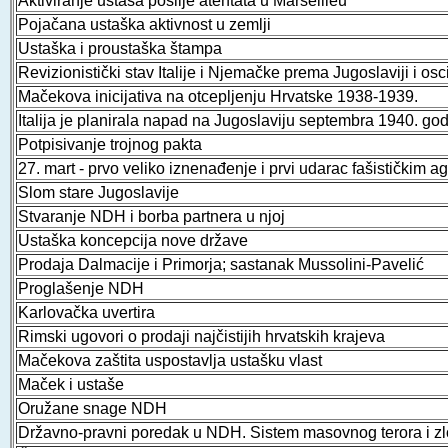
Aktiviranje ustaša poslije atentata u Marseilleu
Pojačana ustaška aktivnost u zemlji
Ustaška i proustaška štampa
Revizionistički stav Italije i Njemačke prema Jugoslaviji i osc
Mačekova inicijativa na otcepljenju Hrvatske 1938-1939.
Italija je planirala napad na Jugoslaviju septembra 1940. go
Potpisivanje trojnog pakta
27. mart - prvo veliko iznenađenje i prvi udarac fašističkim a
Slom stare Jugoslavije
Stvaranje NDH i borba partnera u njoj
Ustaška koncepcija nove države
Prodaja Dalmacije i Primorja; sastanak Mussolini-Pavelić
Proglašenje NDH
Karlovačka uvertira
Rimski ugovori o prodaji najčistijih hrvatskih krajeva
Mačekova zaštita uspostavlja ustašku vlast
Maček i ustaše
Oružane snage NDH
Državno-pravni poredak u NDH. Sistem masovnog terora i zl