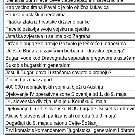
Memorandum Pavelićeve vlade zapadnim saveznicima
Kao većina tirana Pavelić je bio obična kukavica
Panika u ustaškim redovima
Pljačka zlata iz hrvatske državne banke
Pavelić ostavlja svoju vojsku na cjedilu
Ustaška zvjerstva u selima oko Zagreba
Držanje bugarske armije izazvalo je teškoće u odnosima
Učešće Bugara u završnim borbama; "dravska epopeja"
Bugari vode kod Dravograda separatne pregovore s ustaša
Sukob s bugarskim generalom
Jesu li Bugari davali ustašama savjete o proboju?
Zločin bježi na Zapad
400 000 neprijateljskih vojnika bježi u Austriju
Djelovanje IV operativne zone Slovenije od 1. do 9. maja
14. slovenska divizija ušla je u Korušku 6. maja
Djelovanje 6. i 11. slovenske NOU brigade. Susret s Löhrov
Akcije 5 slovenskih partizanskih odreda (do 9. maja)
Događaji do 9. maja u rajonu Celje-Šoštanj
Prvi kontakt s komandantom "jugoistoka" generalom Löhrom