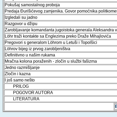
Pokušaj samostalnog proboja
Predaja Đurišićevog zamjenika. Govor pomoćnika politkome
Izgledali su jadno
Razgovor u džipu
Zarobljavanje komandanta jugoistoka generala Aleksandra 
Löhr traži kontakte sa Englezima preko Draže Mihajlovića
Pregovori s generalom Löhrom u Letuši i Topolšici
Löhrov bijeg iz prvog zarobljeništva
Definitivno u našim rukama
Mračna kolona poraženih - zločin u službi fašizma
Jedno razmišljanje
Zločin i kazna
I još samo nešto
PRILOG
POGOVOR AUTORA
LITERATURA