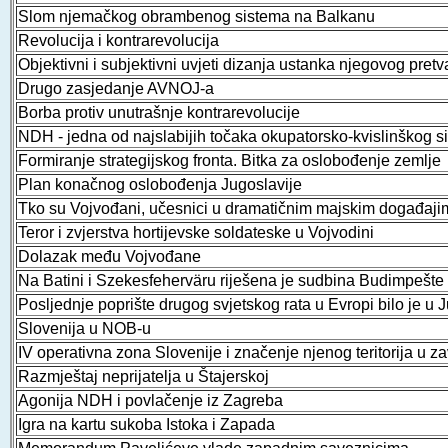
Slom njemačkog obrambenog sistema na Balkanu
Revolucija i kontrarevolucija
Objektivni i subjektivni uvjeti dizanja ustanka njegovog pret
Drugo zasjedanje AVNOJ-a
Borba protiv unutrašnje kontrarevolucije
NDH - jedna od najslabijih točaka okupatorsko-kvislinškog s
Formiranje strategijskog fronta. Bitka za oslobođenje zemlje
Plan konačnog oslobođenja Jugoslavije
Tko su Vojvođani, učesnici u dramatičnim majskim događaji
Teror i zvjerstva hortijevske soldateske u Vojvodini
Dolazak među Vojvođane
Na Batini i Szekesfeherväru riješena je sudbina Budimpešte
Posljednje poprište drugog svjetskog rata u Evropi bilo je u Ju
Slovenija u NOB-u
IV operativna zona Slovenije i značenje njenog teritorija u 
Razmještaj neprijatelja u Štajerskoj
Agonija NDH i povlačenje iz Zagreba
Igra na kartu sukoba Istoka i Zapada