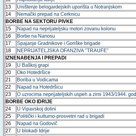
13
Uništenje belogardejskih uporišta u Notranjskom
14
Nemački prepad na Cerknicu
BORBE NA SEKTORU PIVKE
15
Napad na neprijateljsku motori zovanu kolonu
16
Borbe na Nanosu
17
Spajanje Gradnikove i Goriške brigade
18
NEPRIJATELJSKA OFANZIVA "TRAUFE"
IZNENAĐENJA I PREPADI
19
U Baškoj grapi
20
Oko Hotedršice
21
Boriba u Vodicama
22
Napad na Hotedršicu
23
O uzrocima neprijateljskih uspeh a zimi 1943/1944. go
BORBE OKO IDRIJE
24
U Vipavskoj dolini
25
Politički i kulturno-prosvetni rad u brigadi
26
Napad na Godovič
27
U blokadi Idrije