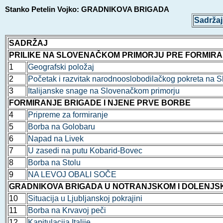
Stanko Petelin Vojko: GRADNIKOVA BRIGADA
Sadržaj
SADRŽAJ
PRILIKE NA SLOVENAČKOM PRIMORJU PRE FORMIRA
1
Geografski položaj
2
Početak i razvitak narodnooslobodilačkog pokreta na 
3
Italijanske snage na Slovenačkom primorju
FORMIRANJE BRIGADE I NJENE PRVE BORBE
4
Pripreme za formiranje
5
Borba na Golobaru
6
Napad na Livek
7
U zasedi na putu Kobarid-Bovec
8
Borba na Stolu
9
NA LEVOJ OBALI SOČE
GRADNIKOVA BRIGADA U NOTRANJSKOM I DOLENJ
10
Situacija u Ljubljanskoj pokrajini
11
Borba na Krvavoj peči
12
Kapitulacija Italije