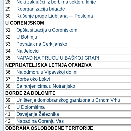
28
Neki zaključci iz borbi na sektoru Idrije
29
Reorganizacija brigade
30
Rušenje pruge Ljubljana — Postojna
U GORENJSKOM
31
Opšta situacija u Gorenjskom
32
U Bohinju
33
Povratak na Cerkljansko
34
Na Jelovici
35
NAPAD NA PRUGU U BAŠKOJ GRAPI
NEPRIJATELJSKA LETNJA OFANZIVA
36
Na odmoru u Vipavskoj dolini
37
Borbe oko Lokvi
38
Sa ranjenicima u Notranjsko
BORBE ZA DOLOMITE
39
Uništenje domobranskog garnizona u Crnom Vrhu
40
U Dolomitima
41
Osvajanje Železnika
42
Napad na Gorenju Vas
ODBRANA OSLOBOĐENE TERITORIJE