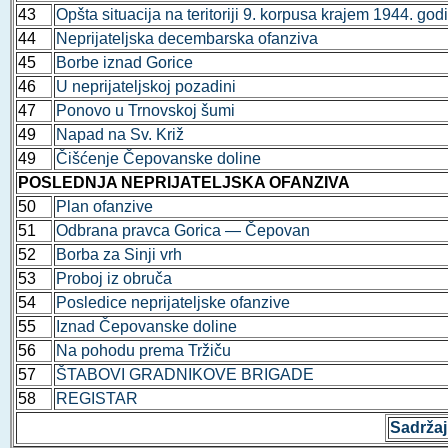
43
Opšta situacija na teritoriji 9. korpusa krajem 1944. god
44
Neprijateljska decembarska ofanziva
45
Borbe iznad Gorice
46
U neprijateljskoj pozadini
47
Ponovo u Trnovskoj šumi
49
Napad na Sv. Križ
49
Čišćenje Čepovanske doline
POSLEDNJA NEPRIJATELJSKA OFANZIVA
50
Plan ofanzive
51
Odbrana pravca Gorica — Čepovan
52
Borba za Sinji vrh
53
Proboj iz obruča
54
Posledice neprijateljske ofanzive
55
Iznad Čepovanske doline
56
Na pohodu prema Tržiču
57
ŠTABOVI GRADNIKOVE BRIGADE
58
REGISTAR
Sadržaj