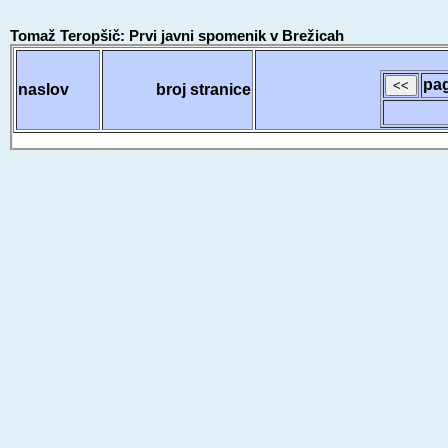
Tomaž Teropšič: Prvi javni spomenik v Brežicah
pag
naslov
broj stranice