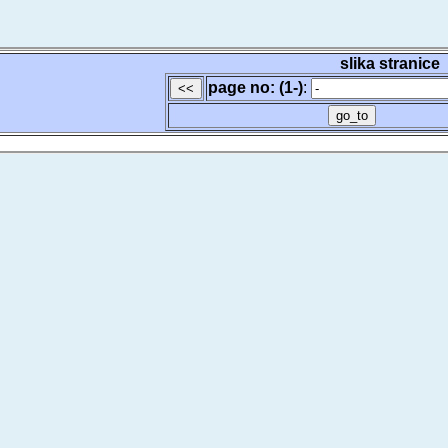
slika stranice
page no: (1-)
: