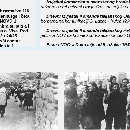
📜
Izvještaj komandanta naoružanog broda 
sektora o prebacivanju ranjenika i materijala na
puk nemačke 118.
ndenburgs i četa
📜
Dnevni izvještaj Komande talijanskog Os
 NOVJ, 1.
borbama na komunikaciji G. Lapac - Kulen Vaku
ra su stigla i
📜
Dnevni izvještaj Komande talijanskog Pe
sa o. Visa. Pod
jedinica NOV na kolone kod Visuća i na cesti 
ću 24/25.
evši osetne
📜
Pismo NOO-a Dalmacije od 5. ožujka 194
ok je 1.
novomobiliziranih boraca koji se nisu mogli uklju
 Prema
ih i ranjenih.
📜
Izvod iz zapisnika sa kotarske konferenci
Kotarski komitet
0. puka nemačke
e NOVJ i Orjenskog
📜
Izvještaj komandanta transporta početk
prebacivanju materijala sa otoka Visa na Bioko
ala Jugoslavije
📜
Zapovijest Štaba Mornarice NOV Jugosla
 1.
sektora za prebacivanje dijelova Dvadeset šest
nja njegovih
📜
Zapovijest Štaba Mornarice NOV Jugosla
u i poluostrvu
za prebacivanje snaga 26 divizije sa otoka Vis
enim ostrvima i
📜
Zapovijest Štaba Četvrtog pomorskog oba
jedinicama za prebacivanje trupa Dvadeset šest
bu NOV i POJ i
jekt na Jadranu,
📜
Izvještaj tehničke sekcije Štaba Četvrt