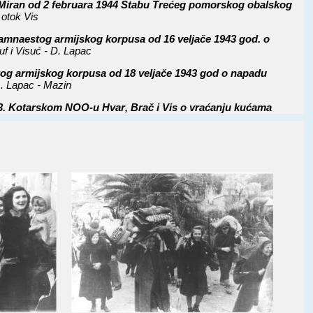
Miran od 2 februara 1944 Štabu Trećeg pomorskog obalskog
 otok Vis
amnaestog armijskog korpusa od 16 veljače 1943 god. o
f i Visuć - D. Lapac
tog armijskog korpusa od 18 veljače 1943 god o napadu
G. Lapac - Mazin
3. Kotarskom NOO-u Hvar, Brač i Vis o vraćanju kućama
čiti u partizanske jedinice
je KPH Vis održane 23. ožujka 1943. na kojoj je izabran
om aprila Štabu Četvrtog pomorskog obalskog sektora o
vo i zbjega sa Biokova na otok Vis
vije od 20 aprila 1944 Štabu Četvrtog pomorskog obalskog
e divizije sa otoka Visa na otok Korčulu
vije od 17 aprila 1944 Četvrtom pomorskom obalskom sektoru
a na otok Lastovo
lskog sektora iz prve polovine juna 1944 podređenim
e divizije sa otoka Brača na otok Vis
og pomorskog obalskog sektora od 14 avgusta 1944 Komandi