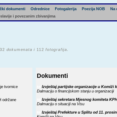
čki dokumenti
Odrednice
Fotogalerija
Poezija NOB
Na 
oslavije i povezanim zbivanjima
32
dokumenata i
112
fotografija.
Dokumenti
je tvornice
📜
Izvještaj partijske organizacije u Komiž
Dalmaciju o financijskom stanju u organizaciji
📜
Izvještaj sekretara Mjesnog komiteta KP
H održane
Dalmaciju o situaciji na Visu
📜
Izvještaj Prefekture u Splitu od 11. pros
Komiži na Visu