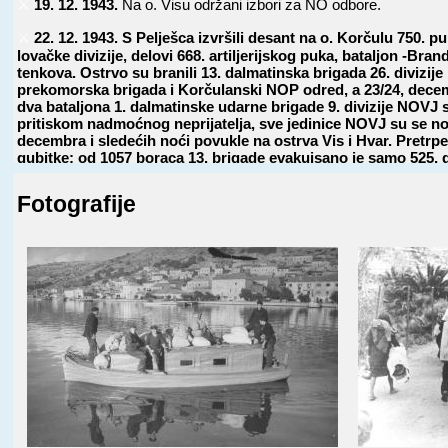
⚔️
19. 12. 1943.
Na o. Visu održani izbori za NO odbore.
⚔️
22. 12. 1943.
S Pelješca izvršili desant na o. Korčulu 750. 
lovačke divizije, delovi 668. artiljerijskog puka, bataljon -Bra
tenkova. Ostrvo su branili 13. dalmatinska brigada 26. divizije
prekomorska brigada i Korčulanski NOP odred, a 23/24, decemb
dva bataljona 1. dalmatinske udarne brigade 9. divizije NOVJ 
pritiskom nadmoćnog neprijatelja, sve jedinice NOVJ su se no
decembra i sledećih noći povukle na ostrva Vis i Hvar. Pretrp
gubitke: od 1057 boraca 13. brigade evakuisano je samo 525, d
prekomorska brigada imala oko 300 ljudi izbačenih iz stroja.
nepotpunim podacima, nemačke jedinice su imale oko 100 mrtv
Fotografije
⚔️
31. 12. 1943.
Na o. Mljet iskrcao se sa Pelješca 3. bataljon 75
118. lovačke divizije, a delovi 13. dalmatinske brigade 26. divizij
NOP odreda povukli se na o. Vis.
⚔️
0. 1. 1944.
Po odobrenju vrhovnog komandanta NOV i POJ marš
Josipa Broza Tita, na o. Vis stigao britanski Armijski komandos br.
⚔️
0. 1. 1944.
Po naređenju Štaba 8. korpusa NOVJ, posle povlače
delova na o. Vis, na ostrvima Braču, Hvaru, Korčuli, Mljetu, Lastov
Pelješcu formirani mali NOP odredi, koji su nosili nazive po istoim
poluostrvu.
⚔️
2. 1. 1944.
Štab Mornarice NOVJ uputio predlog Vrhovnom šta
Štabu 8. korpusa NOVJ da se o. Vis, kao značajan i odlučujući ob