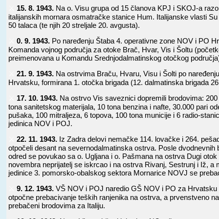
⚔️
15. 8. 1943.
Na o. Visu grupa od 15 članova KPJ i SKOJ-a razo
italijanskih mornara osmatračke stanice Hum. Italijanske vlasti Su
50 talaca (te njih 20 streljale 20. avgusta).
⚔️
0. 9. 1943.
Po naređenju Štaba 4. operativne zone NOV i PO Hr
Komanda vojnog područja za otoke Brač, Hvar, Vis i Šoltu (poč
preimenovana u Komandu Srednjodalmatinskog otočkog područja
⚔️
21. 9. 1943.
Na ostrvima Braču, Hvaru, Visu i Šolti po naređe
Hrvatsku, formirana 1. otočka brigada (12. dalmatinska brigada 26
⚔️
17. 10. 1943.
Na ostrvo Vis saveznici dopremili brodovima: 200
tona sanitetskog materijala, 10 tona benzina i nafte, 30.000 pari o
pušaka, 100 mitraljeza, 6 topova, 100 tona municije i 6 radio-stani
jedinica NOV i POJ.
⚔️
22. 11. 1943.
Iz Zadra delovi nemačke 114. lovačke i 264. pešadi
otpočeli desant na severnodalmatinska ostrva. Posle dvodnevnih
odred se povukao sa o. Ugljana i o. Pašmana na ostrva Dugi otok 
novembra neprijatelj se iskrcao i na ostrva Rivanj, Sestrunj i Iž, a
jedinice 3. pomorsko-obalskog sektora Mornarice NOVJ se prebaci
⚔️
9. 12. 1943.
VŠ NOV i POJ naredio GŠ NOV i PO za Hrvatsku
otpočne prebacivanje teških ranjenika na ostrva, a prvenstveno na 
prebačeni brodovima za Italiju.