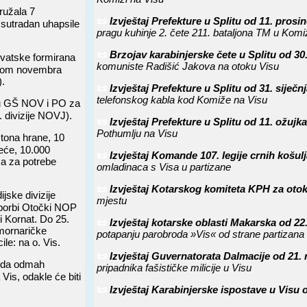
ružala 7
📜
Izvještaj Prefekture u Splitu od 11. pro
 sutradan uhapsile
pragu kuhinje 2. čete 211. bataljona TM u Komi
📜
Brzojav karabinjerske čete u Splitu od 30
vatske formirana
komuniste Radišić Jakova na otoku Visu
etkom novembra
).
📜
Izvještaj Prefekture u Splitu od 31. siječ
telefonskog kabla kod Komiže na Visu
nju GŠ NOV i PO za
. divizije NOVJ).
📜
Izvještaj Prefekture u Splitu od 11. ožuj
Pothumlju na Visu
 tona hrane, 10
deće, 10.000
📜
Izvještaj Komande 107. legije crnih košul
ca za potrebe
omladinaca s Visa u partizane
📜
Izvještaj Kotarskog komiteta KPH za oto
jske divizije
mjestu
 borbi Otočki NOP
i Kornat. Do 25.
📜
Izvještaj kotarske oblasti Makarska od 2
 mornaričke
potapanju parobroda »Vis« od strane partizana 
le: na o. Vis.
📜
Izvještaj Guvernatorata Dalmacije od 21. 
 da odmah
pripadnika fašističke milicije u Visu
Vis, odakle će biti
📜
Izvještaj Karabinjerske ispostave u Visu 