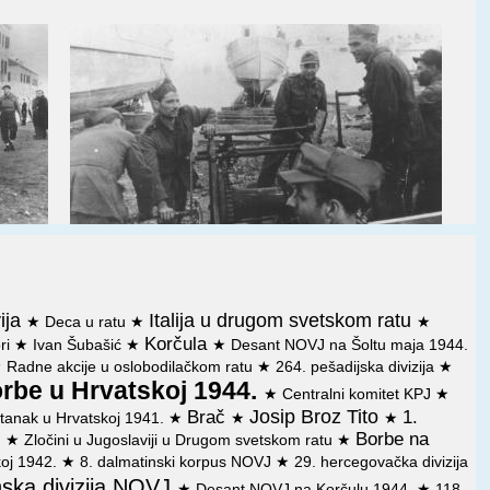
og armijskog korpusa od 22 kolovoza 1943 god. o dejstvima
isu
 1. novembra 1943. Glavnom štabu NOV i PO Hrvatske da
 Glavnom štabu Hrvatske
od 15. novembra 1943. Glavnom štabu NOV i PO Hrvatske da
omoći sa Visa
mbra 1943. Štabu Mornarice NOVJ o nalazu komisije za
štaba NOV i POJ od 25. novembra 1943. štabovima 26.
vi bolnice na Visu
vija
Italija u drugom svetskom ratu
otoka Visa od 28 novembra 1943 god. Štabu Četvrtog
★
Deca u ratu
★
★
ca i automatskog oružja
Korčula
ori
★
Ivan Šubašić
★
★
Desant NOVJ na Šoltu maja 1944.
★
Radne akcije u oslobodilačkom ratu
★
264. pešadijska divizija
★
toka Visa od 28. studenog 1943. Štabu Četvrtog pomorsko-
rbe u Hrvatskoj 1944.
atskog oružja
★
Centralni komitet KPJ
★
Josip Broz Tito
Brač
1.
tanak u Hrvatskoj 1941.
★
★
★
 štaba NOV i POJ od 1. decembra 1943. šefu delegacije
Borbe na
u
★
Zločini u Jugoslaviji u Drugom svetskom ratu
★
portovanje materijala na ostrvo Vis
koj 1942.
★
8. dalmatinski korpus NOVJ
★
29. hercegovačka divizija
od 6. decembra 1943. Glavnom štabu NOV i PO Hrvatske da
nska divizija NOVJ
★
Desant NOVJ na Korčulu 1944.
★
118.