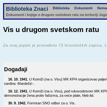
Biblioteka Znaci
Biblioteka
Dokumenti
Nema
Dokumenti i knjige o drugom svetskom ratu na teritoriji Jug
Vis u drugom svetskom ratu
Za ovaj pojam je pronađeno
72
hronoloških zapisa,
1
Događaji
⚔️
16. 10. 1941.
U Komiži (na o. Visu) MK KPH organizovao paljen
sardina -Mardešić-.
⚔️
10. 12. 1941.
U Komiži (na o. Visu), pod rukovodstvom MK KP
demonstracije žena protiv fašizma, za veće plate, hleb itd.
⚔️
30. 9. 1942.
Formiran SNO odbor za o. Vis.