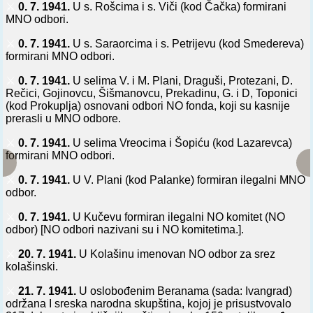
⚔️
0. 7. 1941.
U s. Rošcima i s. Viči (kod Čačka) formirani
MNO odbori.
⚔️
0. 7. 1941.
U s. Saraorcima i s. Petrijevu (kod Smedereva)
formirani MNO odbori.
⚔️
0. 7. 1941.
U selima V. i M. Plani, Draguši, Protezani, D.
Rečici, Gojinovcu, Šišmanovcu, Prekadinu, G. i D, Toponici
(kod Prokuplja) osnovani odbori NO fonda, koji su kasnije
prerasli u MNO odbore.
⚔️
0. 7. 1941.
U selima Vreocima i Šopiću (kod Lazarevca)
formirani MNO odbori.
⚔️
0. 7. 1941.
U V. Plani (kod Palanke) formiran ilegalni MNO
odbor.
⚔️
0. 7. 1941.
U Kučevu formiran ilegalni NO komitet (NO
odbor) [NO odbori nazivani su i NO komitetima.].
⚔️
20. 7. 1941.
U Kolašinu imenovan NO odbor za srez
kolašinski.
⚔️
21. 7. 1941.
U oslobođenim Beranama (sada: Ivangrad)
održana I sreska narodna skupština, kojoj je prisustvovalo