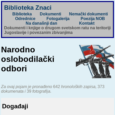
Biblioteka Znaci
Biblioteka
Dokumenti
Nemački dokumenti
Odrednice
Fotogalerija
Poezija NOB
Na današnji dan
Kontakt
Dokumenti i knjige o drugom svetskom ratu na teritoriji
Jugoslavije i povezanim zbivanjima
Narodno
oslobodilački
odbori
Za ovaj pojam je pronađeno
642
hronoloških zapisa,
373
dokumenata i
39
fotografija.
Događaji