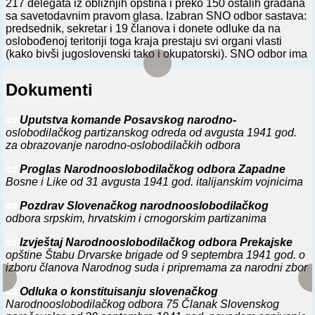
217 delegata iz obližnjih opština i preko 150 ostalih građana
sa savetodavnim pravom glasa. Izabran SNO odbor sastava:
predsednik, sekretar i 19 članova i donete odluke da na
oslobođenoj teritoriji toga kraja prestaju svi organi vlasti
(kako bivši jugoslovenski tako i okupatorski). SNO odbor ima
svu vlast u tom kraju; preuzima celokupnu državnu imovinu i
finansijska sredstva svih nadleštava i banaka u cilju borbe
Dokumenti
za oslobođenje; garantuje bezbednost, ličnu sigurnost i
imovinu građana (a ovi su obavezni da se odazivaju
njegovim zahtevima i odlukama). Odbor je imao šest sekcija:
📜
Uputstva komande Posavskog narodno-
vojno-sudsku, unutrašnju, ekonomsku, finansijsku, socijalno-
oslobodilačkog partizanskog odreda od avgusta 1941 god.
zdravstvenu i kulturno-prosvetnu.
za obrazovanje narodno-oslobodilačkih odbora
⚔️
21. 7. 1941.
U Andrijevici, na konferenciji predstavnika
📜
Proglas Narodnooslobodilačkog odbora Zapadne
sela sreza andrijevičkog, izabran SNO odbor.
Bosne i Like od 31 avgusta 1941 god. italijanskim vojnicima
⚔️
21. 7. 1941.
U oslobođenom Bijelom Polju održan zbor
📜
Pozdrav Slovenačkog narodnooslobodilačkog
ustanika i naroda. Pred oko 5.000 ljudi govorio je sekretar
odbora srpskim, hrvatskim i crnogorskim partizanima
Oblasnog komiteta KPJ za Sandžak Rifat Burdžović Tršo:
objasnio im ciljeve NOB-a i sve ih pozvao na jedinstvo i na
📜
Izvještaj Narodnooslobodilačkog odbora Prekajske
dalje učešće u borbama. Formiran je NO komitet (odbor) za
opštine Štabu Drvarske brigade od 9 septembra 1941 god. o
srez bjelopoljski.
izboru članova Narodnog suda i pripremama za narodni zbor
📜
Odluka o konstituisanju slovenačkog
⚔️
30. 7. 1941.
U Drvaru Štab gerilskih odreda za srez Bos.
Narodnooslobodilačkog odbora 75 Članak Slovenskog
Grahovo imenovao Vojno-revolucionarno veće (imalo je