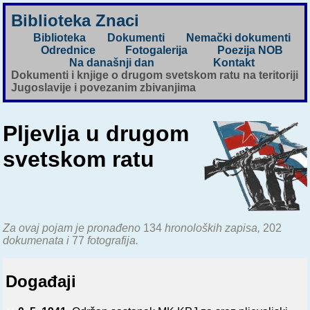
Biblioteka Znaci
Biblioteka
Dokumenti
Nemački dokumenti
Odrednice
Fotogalerija
Poezija NOB
Na današnji dan
Kontakt
Dokumenti i knjige o drugom svetskom ratu na teritoriji
Jugoslavije i povezanim zbivanjima
Pljevlja u drugom
svetskom ratu
Za ovaj pojam je pronađeno
134
hronoloških zapisa,
202
dokumenata i
77
fotografija.
Događaji