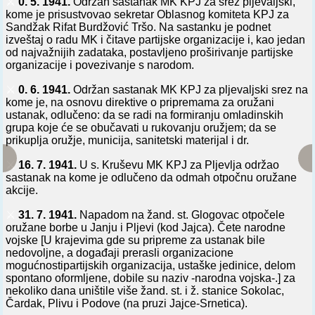
⚔️
0. 5. 1941.
Održan sastanak MK KPJ za srez pljevaljski,
kome je prisustvovao sekretar Oblasnog komiteta KPJ za
Sandžak Rifat Burdžović Tršo. Na sastanku je podnet
izveštaj o radu MK i čitave partijske organizacije i, kao jedan
od najvažnijih zadataka, postavljeno proširivanje partijske
organizacije i povezivanje s narodom.
⚔️
0. 6. 1941.
Održan sastanak MK KPJ za pljevaljski srez na
kome je, na osnovu direktive o pripremama za oružani
ustanak, odlučeno: da se radi na formiranju omladinskih
grupa koje će se obučavati u rukovanju oružjem; da se
prikuplja oružje, municija, sanitetski materijal i dr.
⚔️
16. 7. 1941.
U s. Kruševu MK KPJ za Pljevlja održao
sastanak na kome je odlučeno da odmah otpočnu oružane
akcije.
⚔️
31. 7. 1941.
Napadom na žand. st. Glogovac otpočele
oružane borbe u Janju i Pljevi (kod Jajca). Čete narodne
vojske [U krajevima gde su pripreme za ustanak bile
nedovoljne, a događaji prerasli organizacione
mogućnostipartijskih organizacija, ustaške jedinice, delom
spontano oformljene, dobile su naziv -narodna vojska-.] za
nekoliko dana uništile više žand. st. i ž. stanice Sokolac,
Čardak, Plivu i Podove (na pruzi Jajce-Srnetica).