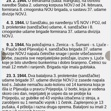
⚔️
25. 2. 1944.
U Beranama (sada: Ivangrad), na osnovu
naredbe Štaba 2. udarnog korpusa NOVJ od 24. februara,
formirana 8. crnogorska NOU brigada, u sastavu 37. udarne
divizije NOVJ.
⚔️
4. 3. 1944.
U Sandžaku, po naređenju VŠ NOV i POJ, od
3. proleterske (sandžačke) udarne, 4. sandžačke i 8.
crnogorske udarne brigade formirana 37. udarna divizija
NOVJ.
⚔️
9. 3. 1944.
Na položajima s. Zenica - s. Šumani - s. Ljuće -
s. Pauče (kod Pljevalja) 4. sandžačka brigada 37. udarne
divizije NOVJ napala četničke snage i posle višečasovne
borbe, zauzela sve neprijateljske položaje, izuzev s. Ljuće
koje je bilo utvrđeno bunkerima i dobro branjeno. Četnici su
imali 12 mrtvih i ranjenih. Brigada nije imala gubitaka.
⚔️
23. 3. 1944.
Dva bataljona 3. proleterske (sandžačke)
udarne brigade 37. udarne divizije NOVJ iz zasede napala
kod s. Jabuke nemačku auto-kolonu od 14 kamiona koja je
išla iz Pljevalja u pravcu Prijepolja. U borbi, koja je vođena
skoro ceo dan, neprijatelj je uspeo da se probije ka
Prijepolju, uz gubitke od 43 vojnika izbačena iz stroja, a
zarobljeni su 1 nemački vojnik i 1 četnik. Zaplenjeno je 13
pušaka, 4 pištolja i razna druga oprema. Bataljoni su imali 2