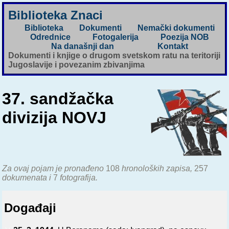
Biblioteka Znaci
Biblioteka
Dokumenti
Nemački dokumenti
Odrednice
Fotogalerija
Poezija NOB
Na današnji dan
Kontakt
Dokumenti i knjige o drugom svetskom ratu na teritoriji
Jugoslavije i povezanim zbivanjima
37. sandžačka
divizija NOVJ
Za ovaj pojam je pronađeno
108
hronoloških zapisa,
257
dokumenata i
7
fotografija.
Događaji