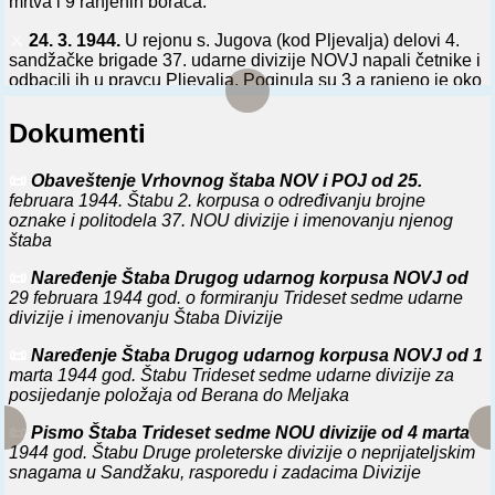
mrtva i 9 ranjenih boraca.
⚔️
24. 3. 1944.
U rejonu s. Jugova (kod Pljevalja) delovi 4.
sandžačke brigade 37. udarne divizije NOVJ napali četnike i
odbacili ih u pravcu Pljevalja. Poginula su 3 a ranjeno je oko
20 četnika. Brigada je imala 2 mrtva i 14 ranjenih boraca.
Dokumenti
⚔️
4. 4. 1944.
U rejonu s. Sljivenskog i s. Hoćevina oko 800
četnika napalo 4. sandžačku udarnu brigadu 37. udarne
divizije NOVJ, koja se pod pritiskom neprijatelja povukla na
📜
Obaveštenje Vrhovnog štaba NOV i POJ od 25.
položaj s. Kakmuže - s. Vlahovići (kod Pljevalja). Gubici
februara 1944. Štabu 2. korpusa o određivanju brojne
neprijatelja: oko 20 mrtvih i ranjenih. Brigada je imala 3
oznake i politodela 37. NOU divizije i imenovanju njenog
mrtva i 4 ranjena borca.
štaba
⚔️
11. 4. 1944.
Nemačke i četničke snage i pripadnici
📜
Naređenje Štaba Drugog udarnog korpusa NOVJ od
muslimanske milicije (oko 5000 vojnika), uz podršku
29 februara 1944 god. o formiranju Trideset sedme udarne
avijacije, preduzeli ofanzivna dejstva glavnim snagama od
divizije i imenovanju Štaba Divizije
Brodareva ka Bijelom Polju i s. Lekovini (kod Sahovića) a
📜
Naređenje Štaba Drugog udarnog korpusa NOVJ od 1
delom snaga iz Pljevalja ka s. Đurđevića Tari protiv jedinica
marta 1944 god. Štabu Trideset sedme udarne divizije za
37. udarne divizije NOVJ koje su zatvarale te pravce. Cilj
posijedanje položaja od Berana do Meljaka
neprijatelja je bio: ovladati dolinom Lima, zauzeti Kolašin i
spojiti se sa snagama koje će napadati iz Podgorice (sada:
📜
Pismo Štaba Trideset sedme NOU divizije od 4 marta
Titograd), razdvojiti 2. udarni korpus NOVJ i njegove jedinice
1944 god. Štabu Druge proleterske divizije o neprijateljskim
nabaciti na masiv pl. Sinjajevine i pl. Durmitora.
snagama u Sandžaku, rasporedu i zadacima Divizije
⚔️
12. 4. 1944.
Jače nemačke i četničke snage, podržane