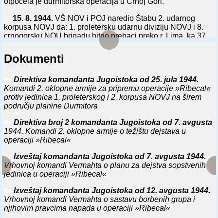
otpočela je durmitorska operacija u Crnoj Gori.
⚔️
15. 8. 1944.
VŠ NOV i POJ naredio Štabu 2. udarnog
korpusa NOVJ da: 1. proletersku udarnu diviziju NOVJ i 8.
crnogorsku NOU brigadu hitno prebaci preko r. Lima, ka 37.
udarnoj diviziji NOVJ, s tim da one manevrišu na prostoriji pl.
Zlatar - pl. Golija; da snage 2. udarnog korpusa NOVJ
Dokumenti
manevrišu na prostoriji pl. Sinjajevina - pl. Durmitor - pl.
Golija; da se 12. udarni korpus NOVJ, koji pristiže na Pivu,
ne uvlači u nove borbe, zbog velikih gubitaka, ali da se s
📜
Direktiva komandanta Jugoistoka od 25. jula 1944.
njim uspostavi radio-veza i kurirska veza, da se ranjenici 2.
Komandi 2. oklopne armije za pripremu operacije »Ribecal«
udarnog korpusa, 1. proleterske udarne divizije i 12. udarnog
protiv jedinica 1. proleterskog i 2. korpusa NOVJ na širem
korpusa NOVJ. sa aerodroma kod s. Negobuđe (blizu
području planine Durmitora
Žabljaka) avionima evakuišu u bolnice NOVJ u Italiji.
📜
Direktiva broj 2 komandanta Jugoistoka od 7. avgusta
1944. Komandi 2. oklopne armije o težištu dejstava u
⚔️
22. 8. 1944.
Na položajima Štulac-Durmitor-Sedlo jake
operaciji »Ribecal«
snage nemačke 7. SS i 1. brdske divizije napale na jedinice
9. crnogorske udarne brigade 3. udarne divizije NOVJ, te
📜
Izveštaj komandanta Jugoistoka od 7. avgusta 1944.
zauzele pomenute položaje i odbacile dva bataljona 9.
Vrhovnoj komandi Vermahta o planu za dejstva sopstvenih
crnogorske brigade na položaje Lojanik-Bolj. U toku dana
jedinica u operaciji »Ribecal«
neprijatelj je, posle višečasovne borbe, uz veće gubitke,
ovladao i tim položajima. Brigada je imala 5 mrtvih, 10
📜
Izveštaj komandanta Jugoistoka od 12. avgusta 1944.
ranjenih i 7 nestalih boraca.
Vrhovnoj komandi Vermahta o sastavu borbenih grupa i
njihovim pravcima napada u operaciji »Ribecal«