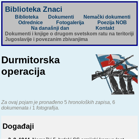
Biblioteka Znaci
Biblioteka
Dokumenti
Nemački dokumenti
Odrednice
Fotogalerija
Poezija NOB
Na današnji dan
Kontakt
Dokumenti i knjige o drugom svetskom ratu na teritoriji
Jugoslavije i povezanim zbivanjima
Durmitorska
operacija
Za ovaj pojam je pronađeno
5
hronoloških zapisa,
6
dokumenata i
1
fotografija.
Događaji