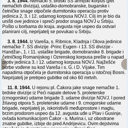
⚔️
3. 8. 1944.
Nemački 5. brdski SS armijski korpus (pet
nemačkih divizija), ustaško-domobranske, bugarske i
četničke snage otpočele durmitorsku operaciju protiv
jedinica 2, 3. i 12. udarnog korpusa NOVJ. Cilj im je bio da
uništi ove jedinice i spreči prodor snaga NOVJ u Srbiju.
Pošto u borbama do kraja. avgusta nije uspeo da ostvari
planirani cilj, neprijatelj se povukao u Srbiju.
⚔️
3. 8. 1944.
Iz Vareša, s. Ribnice, Kladnja i Olova jedinice
nemačke 7. SS divizije -Princ Eugen- i 13. SS divizije -
Handžar-, 1. i 11. ustaške brigade, domobranske 8. brigade i
četničkog Romanijskog i Ozrenskog korpusa prešle u napad
protiv jedinica 3. i 12. udarnog korpusa NOVJ. Najžešće
borbe vođene su kod Vareša i s. G. i D. Vijake. Tim
napadima otpočela je durmitorska operacija u istočnoj Bosni.
Neprijatelj je pretrpeo gubitke od oko 60 mrtvih.
⚔️
11. 8. 1944.
U rejonu pl. Čakora jake snage nemačke 1.
brdske divizije iz Peći napale delove 5. proleterske
(crnogorske) udarne brigade 3. udarne divizije NOVJ. I pored
žilavog otpora 5. proleterske udarne i 9. crnogorske udarne
brigade, neprijatelj je, iskoristivši međuprostore i maglu,
brzim prodorom uspeo da 12. avgusta uđe u Plav i Gusinje,
ovlada komunikacijom Čakor - s. Murina i, uz obostrane
znatne gubitke, izbije do pred Andrijevicu. Ovim dejstvima