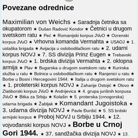
Povezane odrednice
Maximilian von Weichs
Saradnja četnika sa
★
okupatorom
Četnici u drugom
★
Dušan Radović Kondor
★
svetskom ratu
★
Peć
★
Romanijski korpus JVuO
★
Ozrenski
Vrhovna komanda Vermahta
korpus JVuO
★
★
USAOJ
★
1.
2. udarni
ustaška brigada
★
Avijacija u oslobodilačkom ratu
★
korpus NOVJ
7. SS divizija Prinz Eugen
★
★
Trebavski
1. brdska divizija Vermahta
2. oklopna
korpus JVuO
★
★
armija
★
Plav
★
Bugarska u drugom svetskom ratu
★
Kurirska
služba u ratu
★
Bolnice u oslobodilačkom ratu
★
Ranjenici u ratu
★
Borbe u Bosni i Hercegovini 1944.
★
Italija u drugom svetskom ratu
1. proleterski korpus NOVJ
★
★
Zaharije Ostojić
★
Olovo
★
Zlatiborski korpus JVuO
★
Andrijevica
★
4. grupa jurišnih korpusa
JVuO
★
Bitka za Srbiju
★
Kolašin
★
5. proterska (crnogorska)
Komandant Jugoistoka
udarna brigada
★
Žabljak
★
★
3. udarna divizija NOVJ
★
Pavle Đurišić
★
5. SS brdski
Proboj NOVJ u Srbiju 1944.
12.
armijski korpus
★
★
Borbe u Crnoj
vojvođanski korpus NOVJ
★
Gori 1944.
37. sandžačka divizija NOVJ
★
★
13.