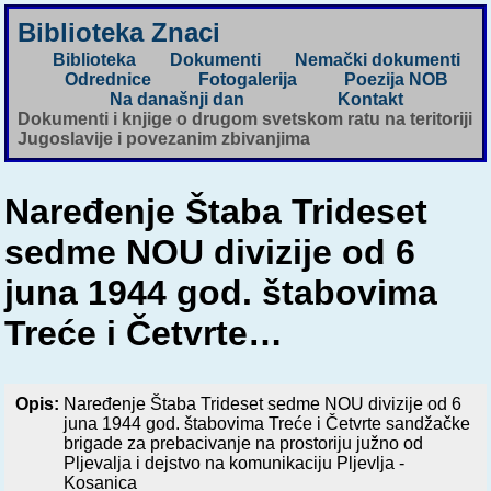
Biblioteka Znaci
Biblioteka
Dokumenti
Nemački dokumenti
Odrednice
Fotogalerija
Poezija NOB
Na današnji dan
Kontakt
Dokumenti i knjige o drugom svetskom ratu na teritoriji
Jugoslavije i povezanim zbivanjima
Naređenje Štaba Trideset
sedme NOU divizije od 6
juna 1944 god. štabovima
Treće i Četvrte…
Opis:
Naređenje Štaba Trideset sedme NOU divizije od 6
juna 1944 god. štabovima Treće i Četvrte sandžačke
brigade za prebacivanje na prostoriju južno od
Pljevalja i dejstvo na komunikaciju Pljevlja -
Kosanica