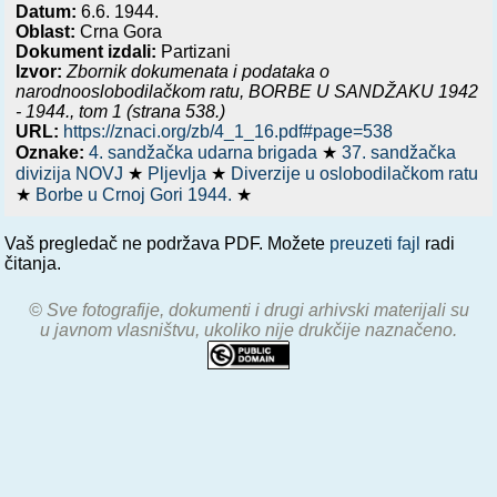
Datum:
6.6. 1944.
Oblast:
Crna Gora
Dokument izdali:
Partizani
Izvor:
Zbornik dokumenata i podataka o
narodnooslobodilačkom ratu,
BORBE U SANDŽAKU 1942
- 1944.
, tom 1 (strana 538.)
URL:
https://znaci.org/zb/4_1_16.pdf#page=538
Oznake:
4. sandžačka udarna brigada
★
37. sandžačka
divizija NOVJ
★
Pljevlja
★
Diverzije u oslobodilačkom ratu
★
Borbe u Crnoj Gori 1944.
★
Vaš pregledač ne podržava PDF. Možete
preuzeti fajl
radi
čitanja.
© Sve fotografije, dokumenti i drugi arhivski materijali su
u javnom vlasništvu, ukoliko nije drukčije naznačeno.