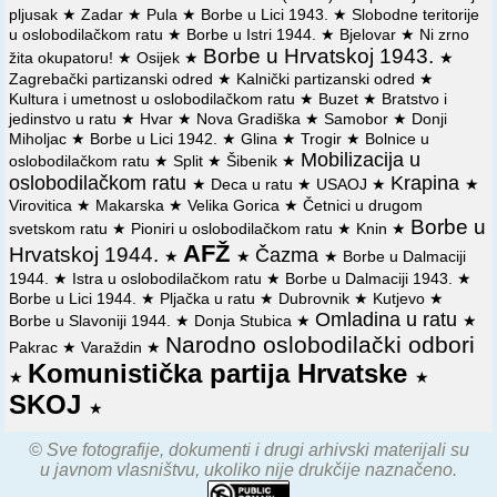
pljusak
★
Zadar
★
Pula
★
Borbe u Lici 1943.
★
Slobodne teritorije
te o drugim pitanjima
u oslobodilačkom ratu
★
Borbe u Istri 1944.
★
Bjelovar
★
Ni zrno
Borbe u Hrvatskoj 1943.
📜
Izvještaj Kotarskoga komiteta KPH Zelina Okružnome
žita okupatoru!
★
Osijek
★
★
komitetu KPH Zagreb sa sastanka komiteta na kojemu je
Zagrebački partizanski odred
★
Kalnički partizanski odred
★
razmotrena politička situacija, organizacijsko stanje i rad
Kultura i umetnost u oslobodilačkom ratu
★
Buzet
★
Bratstvo i
Partije, SKOJ-a, NOO, AFŽ, USAOH
jedinstvo u ratu
★
Hvar
★
Nova Gradiška
★
Samobor
★
Donji
Miholjac
★
Borbe u Lici 1942.
★
Glina
★
Trogir
★
Bolnice u
📜
Izvještaj Franje Črnile Okružnome komitetu KPH
Mobilizacija u
oslobodilačkom ratu
★
Split
★
Šibenik
★
Pokuplje o političkoj situaciji te radu Partije, NOO, SKOJ-a,
oslobodilačkom ratu
Krapina
★
Deca u ratu
★
USAOJ
★
★
USAOH-a, AFŽ
Virovitica
★
Makarska
★
Velika Gorica
★
Četnici u drugom
Borbe u
svetskom ratu
★
Pioniri u oslobodilačkom ratu
★
Knin
★
📜
Tabelarni pregled Povjerenstva CK KPH u Zagrebu
AFŽ
Centralnome komitetu KP Hrvatske za organizacije Partije,
Hrvatskoj 1944.
Čazma
★
★
★
Borbe u Dalmaciji
SKOJ-a, NOO, AFŽ, USAOH-a za područje Povjerenstva
1944.
★
Istra u oslobodilačkom ratu
★
Borbe u Dalmaciji 1943.
★
Borbe u Lici 1944.
★
Pljačka u ratu
★
Dubrovnik
★
Kutjevo
★
📜
Izvještaj Kotarskoga komiteta KPH Donja Stubica
Omladina u ratu
Borbe u Slavoniji 1944.
★
Donja Stubica
★
★
Okružnome komitetu KPH Zagreb o brojnom stanju i
Narodno oslobodilački odbori
Pakrac
★
Varaždin
★
socijalnom sastavu organizacija KP, SKOJ-a, NOO, AFŽ-a i
Komunistička partija Hrvatske
USAOH-a
★
★
SKOJ
📜
Izvještaj Kotarskog komiteta SKOJ-a Slav. Požega
★
Okružnom komitetu KPH Nova Gradiška o sastanku
Komiteta na kome se raspravljalo o političkoj situaciji na
© Sve fotografije, dokumenti i drugi arhivski materijali su
terenu, organizacionom stanju i radu SKOJ-a i USAOH a, o
u javnom vlasništvu, ukoliko nije drukčije naznačeno.
prosvjetnom i agitacionom radu, te o akciji omladine na