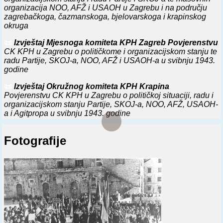
organizacija NOO, AFŽ i USAOH u Zagrebu i na području
⚔️
0. 12. 1944.
Odlukom Pedsedništva ZAVNOH-a
zagrebačkoga, čazmanskoga, bjelovarskoga i krapinskog
obrazovan Zemaljski fiskultumi odbor u Hrvatskoj, u koji su
okruga
ušli predstavnici NOVJ, USAOH-a, Odeljenja narodne
prosvete ZAVNOH-a i AFŽ-a.
📜
Izvještaj Mjesnoga komiteta KPH Zagreb Povjerenstvu
CK KPH u Zagrebu o političkome i organizacijskom stanju te
⚔️
20. 12. 1944.
U Splitu održana I konferencija Antifašističke
radu Partije, SKOJ-a, NOO, AFŽ i USAOH-a u svibnju 1943.
omladine grada Splita. Pored delegata, prisustvovali su
godine
predstavnici Gradskog odbora NOF-a, USAOH-a i omladine
Dubrovnika, Šibenika, Biokova i Zadra.
📜
Izvještaj Okružnog komiteta KPH Krapina
Povjerenstvu CK KPH u Zagrebu o političkoj situaciji, radu i
organizacijskom stanju Partije, SKOJ-a, NOO, AFŽ, USAOH-
a i Agitpropa u svibnju 1943. godine
📜
Iz diskusije delegata sjeverozapadne Hrvatske na
Fotografije
Prvoj konferenciji USAOH-a, u Otočcu, 28. i 29. lipnja 1943.
godine
📜
Iz Rezolucije Glavnog odbora USAOH-a usvojene na
Prvoj konferenciji USAOH-a, u Otočcu, 28. i 29. lipnja 1943.
godine
📜
Izvještaj Okružnoga komiteta KPH Čazma
Povjerenstvu CK KPH u Zagrebu o političkoj situaciji u
okrugu, organizacijskom stanju i radu Partije, SKOJ-a, NOO,