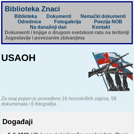
Biblioteka Znaci
Biblioteka
Dokumenti
Nemački dokumenti
Odrednice
Fotogalerija
Poezija NOB
Na današnji dan
Kontakt
Dokumenti i knjige o drugom svetskom ratu na teritoriji
Jugoslavije i povezanim zbivanjima
USAOH
Za ovaj pojam je pronađeno
16
hronoloških zapisa,
58
dokumenata i
6
fotografija.
Događaji