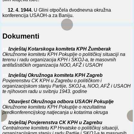
⚔️
12. 4. 1944.
U Glini otpočela dvodnevna okružna
konferencija USAOH-a za Baniju.
⚔️
0. 5. 1944.
Kod ž. st. Lepa Bukva (blizu Krapine) održana
okružna konferencija USAOH-a za okrug Krapinu. Na
Dokumenti
konferenciji je analiziran dotadašnji rad i određene su
smernice za budući rad.
📜
Izvještaj Kotarskoga komiteta KPH Žumberak
⚔️
1. 7. 1944.
U Istri je izašao prvi broj lista -Jedinstvo
Okružnome komitetu KPH Pokuplje o političkoj situaciji na
mladih- (izdavao ga Oblasni odbor USAOH-a za Istru).
terenu i radu organizacija KPH i SKOJ-a, te masovnih
antifašističkih organizacija NOO, AFŽ i USAOH
⚔️
10. 7. 1944.
Održana I sreska konferencija USAOH-a za
srez Pulu, Prisustvovalo je oko 60 omladinaca i omladinki.
📜
Izvještaj Okružnoga komiteta KPH Zagreb
Povjerenstvu CK KPH u Zagrebu o političkom i
⚔️
29. 8. 1944.
U udbinskom srezu održana II okružna
organizacijskom stanju Partije, SKOJ-a, NOO, AFŽ i USAOH
konferencija USAOH-a za Liku. Izabran je nov Okružni odbor
te njihovom radu u svibnju 1943. godine
USAOH-a.
📜
Obavijest Okružnoga odbora USAOH Pokuplje
⚔️
24. 9. 1944.
Otpočela I okružna konferencija USAOH-a za
Okružnome komitetu KPH Pokuplje o rezultatima
Zadar. Ona je trajala tri dana.
predkonferencijskog natjecanja u kotarima okruga
⚔️
7. 10. 1944.
U s. Kutjevu (kod Slav. Požege) otpočeo
📜
Izvještaj Povjerenstva CK KPH u Zagrebu
dvodnevni rad II oblasne konferencije USAOH-a za
Centralnome komitetu KP Hrvatske o političkoj situaciji,
Slavoniju. Prisustvovalo je preko 3500 omladinaca.
organizacijskom stanju i radu Partije i SKOJ-a te masovnih