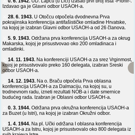
⚔️
0. 6. 1942.
UD. Lapcu (u Lici) izašao prvi broj lista -Pionir-.
Izdavao ga je Glavni odbor USAOH-a.
⚔️
28. 6. 1943.
U Otočcu otpočela dvodnevna Prva
pokrajinska konferencija antifašističke omladine Hrvatske,
na kojoj je izabran Glavni odbor USAOH-a od 26 članova.
⚔️
5. 9. 1943.
Održana prva konferencija USAOH-a za okrug
Makarska, kojoj je prisustvovao oko 200 omladinaca i
omladinki.
⚔️
14. 11. 1943.
Na konferenciji USAOH-a za srez Vrginmost,
kojoj je prisustvovalo preko 160 delegata, izabran Sreski
odbor USAOH-a.
⚔️
14. 12. 1943.
Na o. Braču otpočela Prva oblasna
konferencija USAOH-a za Dalmaciju, na kojoj su, u
trodnevnom radu, izneti rezultati NOB-a i date smernice
budućeg rada. Izabran je Oblasni odbor USAOH-a.
⚔️
0. 3. 1944.
Održana prva okružna konferencija USAOH-a
za Buzet (u Istri), na kojoj je izabran Okružni odbor.
⚔️
1. 4. 1944.
Na pl. Učki održana I oblasna konferencija
USAOH-a za Istru, kojoj je prisustvovalo oko 800 delegata iz
svih krajeva Istre.