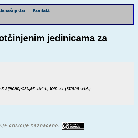
današnji dan
Kontakt
potčinjenim jedinicama za
iječanj-ožujak 1944.
, tom 21 (strana 649.)
 nije drukčije naznačeno.