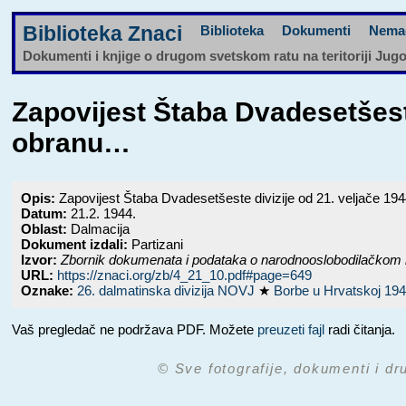
Biblioteka Znaci
Biblioteka
Dokumenti
Nema
Dokumenti i knjige o drugom svetskom ratu na teritoriji Jug
Zapovijest Štaba Dvadesetšeste
obranu…
Opis:
Zapovijest Štaba Dvadesetšeste divizije od 21. veljače 19
Datum:
21.2. 1944.
Oblast:
Dalmacija
Dokument izdali:
Partizani
Izvor:
Zbornik dokumenata i podataka o narodnooslobodilačkom 
URL:
https://znaci.org/zb/4_21_10.pdf#page=649
Oznake:
26. dalmatinska divizija NOVJ
★
Borbe u Hrvatskoj 19
Vaš pregledač ne podržava PDF. Možete
preuzeti fajl
radi čitanja.
© Sve fotografije, dokumenti i dr