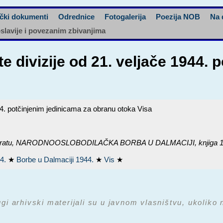
čki dokumenti
Odrednice
Fotogalerija
Poezija NOB
Na 
oslavije i povezanim zbivanjima
 divizije od 21. veljače 1944. 
44. potčinjenim jedinicama za obranu otoka Visa
ratu,
NARODNOOSLOBODILAČKA BORBA U DALMACIJI, knjiga 10: s
44.
★
Borbe u Dalmaciji 1944.
★
Vis
★
ugi arhivski materijali su u javnom vlasništvu, ukoliko