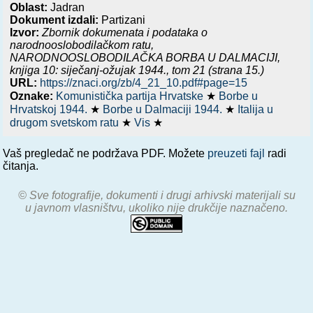
Oblast:
Jadran
Dokument izdali:
Partizani
Izvor:
Zbornik dokumenata i podataka o
narodnooslobodilačkom ratu,
NARODNOOSLOBODILAČKA BORBA U DALMACIJI,
knjiga 10: siječanj-ožujak 1944.
, tom 21 (strana 15.)
URL:
https://znaci.org/zb/4_21_10.pdf#page=15
Oznake:
Komunistička partija Hrvatske
★
Borbe u
Hrvatskoj 1944.
★
Borbe u Dalmaciji 1944.
★
Italija u
drugom svetskom ratu
★
Vis
★
Vaš pregledač ne podržava PDF. Možete
preuzeti fajl
radi
čitanja.
© Sve fotografije, dokumenti i drugi arhivski materijali su
u javnom vlasništvu, ukoliko nije drukčije naznačeno.