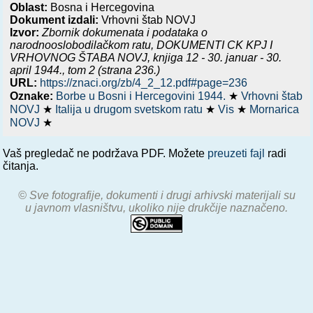
Oblast:
Bosna i Hercegovina
Dokument izdali:
Vrhovni štab NOVJ
Izvor:
Zbornik dokumenata i podataka o
narodnooslobodilačkom ratu,
DOKUMENTI CK KPJ I
VRHOVNOG ŠTABA NOVJ, knjiga 12 - 30. januar - 30.
april 1944.
, tom 2 (strana 236.)
URL:
https://znaci.org/zb/4_2_12.pdf#page=236
Oznake:
Borbe u Bosni i Hercegovini 1944.
★
Vrhovni štab
NOVJ
★
Italija u drugom svetskom ratu
★
Vis
★
Mornarica
NOVJ
★
Vaš pregledač ne podržava PDF. Možete
preuzeti fajl
radi
čitanja.
© Sve fotografije, dokumenti i drugi arhivski materijali su
u javnom vlasništvu, ukoliko nije drukčije naznačeno.