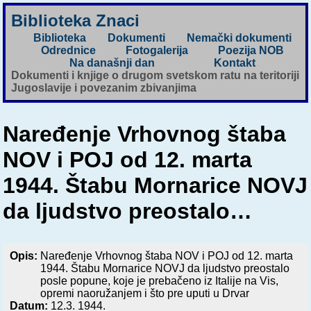
Biblioteka Znaci
Biblioteka
Dokumenti
Nemački dokumenti
Odrednice
Fotogalerija
Poezija NOB
Na današnji dan
Kontakt
Dokumenti i knjige o drugom svetskom ratu na teritoriji
Jugoslavije i povezanim zbivanjima
Naređenje Vrhovnog štaba
NOV i POJ od 12. marta
1944. Štabu Mornarice NOVJ
da ljudstvo preostalo…
Opis:
Naređenje Vrhovnog štaba NOV i POJ od 12. marta
1944. Štabu Mornarice NOVJ da ljudstvo preostalo
posle popune, koje je prebačeno iz Italije na Vis,
opremi naoružanjem i što pre uputi u Drvar
Datum:
12.3. 1944.