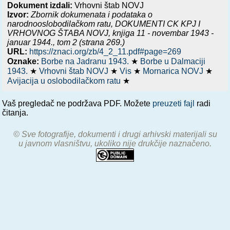
Dokument izdali:
Vrhovni štab NOVJ
Izvor:
Zbornik dokumenata i podataka o
narodnooslobodilačkom ratu,
DOKUMENTI CK KPJ I
VRHOVNOG ŠTABA NOVJ, knjiga 11 - novembar 1943 -
januar 1944.
, tom 2 (strana 269.)
URL:
https://znaci.org/zb/4_2_11.pdf#page=269
Oznake:
Borbe na Jadranu 1943.
★
Borbe u Dalmaciji
1943.
★
Vrhovni štab NOVJ
★
Vis
★
Mornarica NOVJ
★
Avijacija u oslobodilačkom ratu
★
Vaš pregledač ne podržava PDF. Možete
preuzeti fajl
radi
čitanja.
© Sve fotografije, dokumenti i drugi arhivski materijali su
u javnom vlasništvu, ukoliko nije drukčije naznačeno.