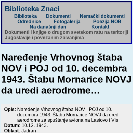
Biblioteka Znaci
Biblioteka
Dokumenti
Nemački dokumenti
Odrednice
Fotogalerija
Poezija NOB
Na današnji dan
Kontakt
Dokumenti i knjige o drugom svetskom ratu na teritoriji
Jugoslavije i povezanim zbivanjima
Naređenje Vrhovnog štaba
NOV i POJ od 10. decembra
1943. Štabu Mornarice NOVJ
da uredi aerodrome…
Opis:
Naređenje Vrhovnog štaba NOV i POJ od 10.
decembra 1943. Štabu Mornarice NOVJ da uredi
aerodrome za spuštanje aviona na Lastovo i Vis
Datum:
10.12. 1943.
Oblast:
Jadran