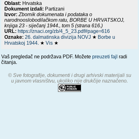
Oblast:
Hrvatska
Dokument izdali:
Partizani
Izvor:
Zbornik dokumenata i podataka o
narodnooslobodilačkom ratu,
BORBE U HRVATSKOJ,
knjiga 23 - siječanj 1944.
, tom 5 (strana 616.)
URL:
https://znaci.org/zb/4_5_23.pdf#page=616
Oznake:
26. dalmatinska divizija NOVJ
★
Borbe u
Hrvatskoj 1944.
★
Vis
★
Vaš pregledač ne podržava PDF. Možete
preuzeti fajl
radi
čitanja.
© Sve fotografije, dokumenti i drugi arhivski materijali su
u javnom vlasništvu, ukoliko nije drukčije naznačeno.