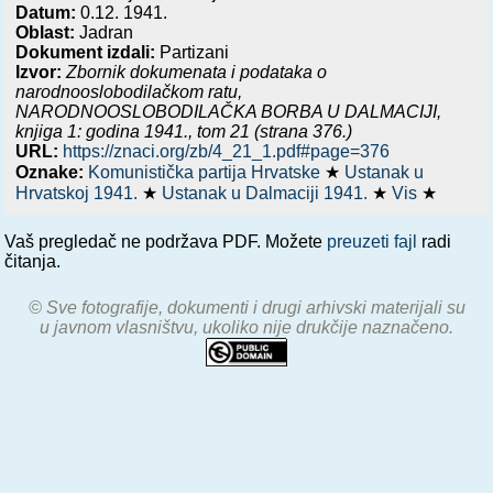
Datum:
0.12. 1941.
Oblast:
Jadran
Dokument izdali:
Partizani
Izvor:
Zbornik dokumenata i podataka o
narodnooslobodilačkom ratu,
NARODNOOSLOBODILAČKA BORBA U DALMACIJI,
knjiga 1: godina 1941.
, tom 21 (strana 376.)
URL:
https://znaci.org/zb/4_21_1.pdf#page=376
Oznake:
Komunistička partija Hrvatske
★
Ustanak u
Hrvatskoj 1941.
★
Ustanak u Dalmaciji 1941.
★
Vis
★
Vaš pregledač ne podržava PDF. Možete
preuzeti fajl
radi
čitanja.
© Sve fotografije, dokumenti i drugi arhivski materijali su
u javnom vlasništvu, ukoliko nije drukčije naznačeno.