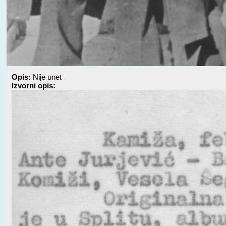
Opis:
Nije unet
Izvorni opis: