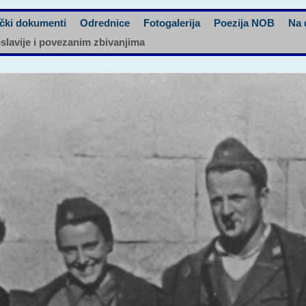
čki dokumenti
Odrednice
Fotogalerija
Poezija NOB
Na 
oslavije i povezanim zbivanjima