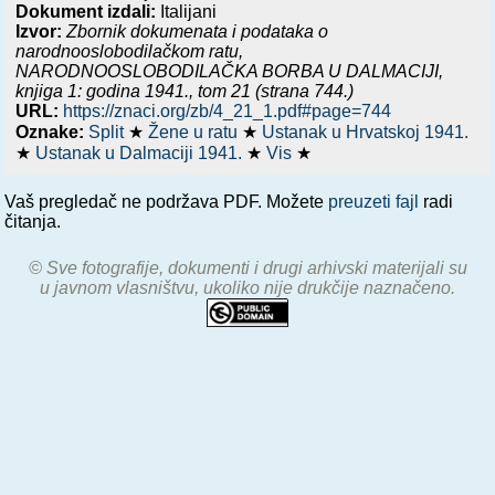
Dokument izdali:
Italijani
Izvor:
Zbornik dokumenata i podataka o
narodnooslobodilačkom ratu,
NARODNOOSLOBODILAČKA BORBA U DALMACIJI,
knjiga 1: godina 1941.
, tom 21 (strana 744.)
URL:
https://znaci.org/zb/4_21_1.pdf#page=744
Oznake:
Split
★
Žene u ratu
★
Ustanak u Hrvatskoj 1941.
★
Ustanak u Dalmaciji 1941.
★
Vis
★
Vaš pregledač ne podržava PDF. Možete
preuzeti fajl
radi
čitanja.
© Sve fotografije, dokumenti i drugi arhivski materijali su
u javnom vlasništvu, ukoliko nije drukčije naznačeno.