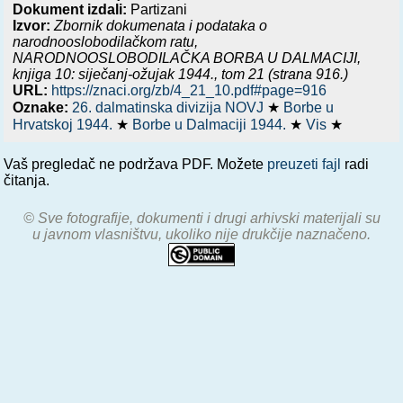
Dokument izdali:
Partizani
Izvor:
Zbornik dokumenata i podataka o
narodnooslobodilačkom ratu,
NARODNOOSLOBODILAČKA BORBA U DALMACIJI,
knjiga 10: siječanj-ožujak 1944.
, tom 21 (strana 916.)
URL:
https://znaci.org/zb/4_21_10.pdf#page=916
Oznake:
26. dalmatinska divizija NOVJ
★
Borbe u
Hrvatskoj 1944.
★
Borbe u Dalmaciji 1944.
★
Vis
★
Vaš pregledač ne podržava PDF. Možete
preuzeti fajl
radi
čitanja.
© Sve fotografije, dokumenti i drugi arhivski materijali su
u javnom vlasništvu, ukoliko nije drukčije naznačeno.