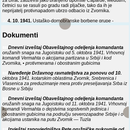
za Birač zauzevši jako branjeno uporište Caparde, Međutim,
četnici su se rasuli po gradu radi pljačke, tako da ih je
neprijatelj protivnapadom ubrzo odbacio iz Zvornika.
⚔️
4. 10. 1941.
Ustaško-dornobranske borbene grupe -
Krumenaker- i -Grum- potisnule delove Birčanskog NOP
odreda i zauzele s. Caparde (kod Zvornika).
Dokumenti
⚔️
6. 10. 1941.
Tri čete Birčanskog NOP odreda zauzele s.
Caparde i potisnule ustaško-domobransku borbenu grupu -
📜
Dnevni izveštaj Obaveštajnog odeljenja komandanta
Simić- prema Zvorniku.
oružanih snaga na Jugoistoku od 5. oktobra 1941. Vrhovnoj
komandi Vermahta o akcijama partizana u Srbiji i kod
⚔️
3. 1. 1942.
Opunomoćeni komandujući general u Srbiji
Zvornika, • protivmerama i obostranim gubicima
izdao zapovest za tzv. II neprijateljsku ofanzivu u istočnoj
Bosni protiv glavnine partizanskih snaga VŠ NOP odreda
📜
Naređenje Državnog ravnateljstva za ponovu od 10.
Jugoslavije: jednovremenim koncentričnim napadom iz
oktobra 1941. kotarskim oblastima Zvornik, Srebrenica i
Višegrada, Zvornika, Tuzle i Sarajeva, potisnuti, okružiti i
Vlasenica za preduzimanje mera protiv preseljavanja Srba iz
uništiti ih na prostoriji Vlasenica, Han-Pijesak, s. Žljebovi. Taj
Bosne u Srbiju
zadatak su dobili nemačka 342. i 718. pešadijska divizija i
jedan bataljon nemačke 714. pešadijske divizije, sedam
📜
Dnevni izveštaj Obaveštajnog odeljenja komandanta
domobranskih bataljona, šest haubičkih diviziona, dve
oružanih snaga na Jugoistoku od 11. oktobra 1941. Vrhovnoj
pionirske i jedna železnička četa i dve eskadrile izviđačke
komandi Vermahta o dejstvima sopstvenih jedinica i
avijacije. Za početak operacija određen je 15. januar.
obostranim gubicima na području severozapadne Srbije i o
akcijama ustanika na putu Zvornik — Tuzla
⚔️
15. 1. 1942.
Nemačka 342. i 718. pešadijska divizija i
📜
Izvještaj zapovjedništva Pete oružničke pukovnije od
delovi domobranskog 2. i 3. korpusa, jačine 30.000-35.000