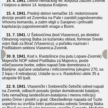
⚔️
14. 4. 1941.
Delovi nemačkog 46. korpusa zauzeli Zvornik
i Valjevo a delovi 14. korpusa Kraljevo.
⚔️
15. 4. 1941.
Prednji delovi nemačke 16. motorizovane
divizije prodrli od Zvornika na Pale i zarobili jugoslovensku
Vrhovnu komandu, a zatim stigli u Sarajevo i prihvatili
kapitulaciju jugoslovenskih snaga u Bosni.
⚔️
31. 7. 1941.
U Šekovićima (kod Vlasenice), po direktivi
Oblasnog vojnog štaba za tuzlansku oblast, formiran Sreski
vojni štab za Birač (Vlasenicu), u početku nazivan i
Podštabom sektora Vlasenica-Zvornik.
⚔️
30. 8. 1941.
Kod s. Rastošnice (na putu Lopare-Zvornik)
Majevički NOP odred Podštaba za Majevicu, posle
višečasovne borbe, odbio napad čete domobrana iz
Bijeljine. ojačane ustašama i milicionerima (ukupno 270, sa
2 topa i 4 mitraljeza). Ustaše su u s. Rastošnici ubile 35 a
uhapsile 60 ljudi.
⚔️
22. 9. 1941.
Vlasenički i Srebrenički četnički odred napali
na Zvornik, odbacili posadu (jedan domobranski bataljon,
četu nemačkog landesšicen-bataljona i mesnu miliciju)
preko Drine i prodrli u grad. Obezbeđenje napada od Tuzle
uspešno su izvršila četiri partizanska odreda Sreskog štaba