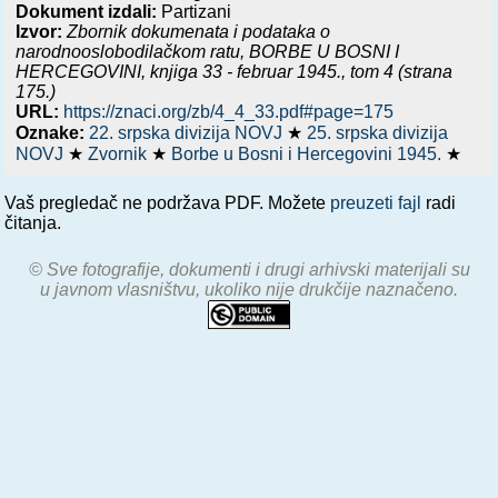
Dokument izdali:
Partizani
Izvor:
Zbornik dokumenata i podataka o
narodnooslobodilačkom ratu,
BORBE U BOSNI I
HERCEGOVINI, knjiga 33 - februar 1945.
, tom 4 (strana
175.)
URL:
https://znaci.org/zb/4_4_33.pdf#page=175
Oznake:
22. srpska divizija NOVJ
★
25. srpska divizija
NOVJ
★
Zvornik
★
Borbe u Bosni i Hercegovini 1945.
★
Vaš pregledač ne podržava PDF. Možete
preuzeti fajl
radi
čitanja.
© Sve fotografije, dokumenti i drugi arhivski materijali su
u javnom vlasništvu, ukoliko nije drukčije naznačeno.