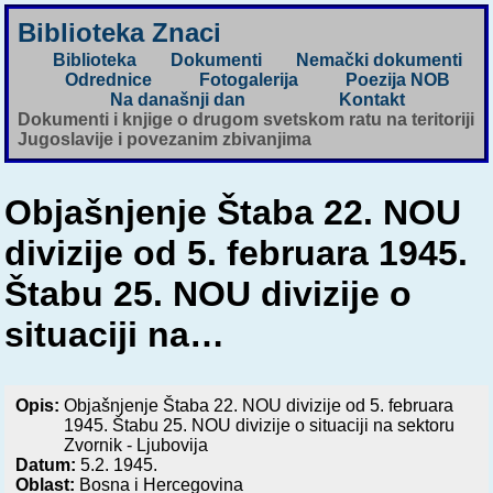
Biblioteka Znaci
Biblioteka
Dokumenti
Nemački dokumenti
Odrednice
Fotogalerija
Poezija NOB
Na današnji dan
Kontakt
Dokumenti i knjige o drugom svetskom ratu na teritoriji
Jugoslavije i povezanim zbivanjima
Objašnjenje Štaba 22. NOU
divizije od 5. februara 1945.
Štabu 25. NOU divizije o
situaciji na…
Opis:
Objašnjenje Štaba 22. NOU divizije od 5. februara
1945. Štabu 25. NOU divizije o situaciji na sektoru
Zvornik - Ljubovija
Datum:
5.2. 1945.
Oblast:
Bosna i Hercegovina