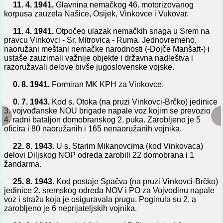
⚔️
11. 4. 1941.
Glavnina nemačkog 46. motorizovanog
korpusa zauzela Našice, Osijek, Vinkovce i Vukovar.
⚔️
11. 4. 1941.
Otpočeo ulazak nemačkih snaga u Srem na
pravcu Vinkovci - Sr. Mitrovica - Ruma. Jednovremeno,
naoružani meštani nemačke narodnosti (-Dojče Manšaft-) i
ustaše zauzimali važnije objekte i državna nadleštva i
razoružavali delove bivše jugoslovenske vojske.
⚔️
0. 8. 1941.
Formiran MK KPH za Vinkovce.
⚔️
0. 7. 1943.
Kod s. Otoka (na pruzi Vinkovci-Brčko) jedinice
3. vojvođanske NOU brigade napale voz kojim se prevozio
4. radni bataljon domobranskog 2. puka. Zarobljeno je 5
oficira i 80 naoružanih i 165 nenaoružanih vojnika.
⚔️
22. 8. 1943.
U s. Starim Mikanovcima (kod Vinkovaca)
delovi Diljskog NOP odreda zarobili 22 domobrana i 1
žandarma.
⚔️
25. 8. 1943.
Kod postaje Spačva (na pruzi Vinkovci-Brčko)
jedinice 2. sremskog odreda NOV i PO za Vojvodinu napale
voz i stražu koja je osiguravala prugu. Poginula su 2, a
zarobljeno je 6 neprijateljskih vojnika.