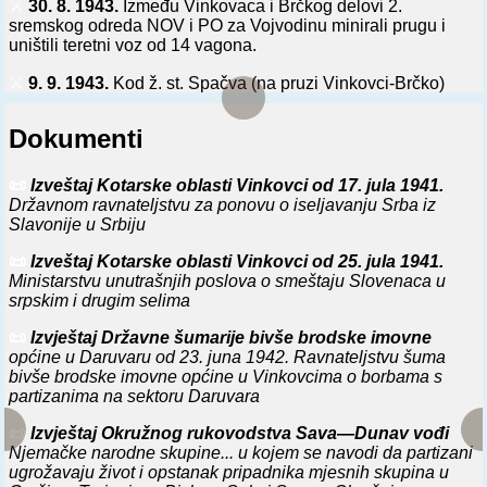
⚔️
30. 8. 1943.
Između Vinkovaca i Brčkog delovi 2.
sremskog odreda NOV i PO za Vojvodinu minirali prugu i
uništili teretni voz od 14 vagona.
⚔️
9. 9. 1943.
Kod ž. st. Spačva (na pruzi Vinkovci-Brčko)
delovi 2. sremskog NOP odreda napali oklopni i putnički voz,
te oštetili 2 lokomotive, zapalili 17 vagona i zarobili 71
Dokumenti
domobrana.
⚔️
16. 9. 1943.
U s. Bos. Raču (kod Bijeljine) ušli delovi 16.
📜
Izveštaj Kotarske oblasti Vinkovci od 17. jula 1941.
udarne divizije NOVJ, pošto se 7. četa 2. bataljona 8. puka
Državnom ravnateljstvu za ponovu o iseljavanju Srba iz
domobranske 3. lovačke brigade povukla preko reke Save u
Slavonije u Srbiju
Vinkovce.
📜
Izveštaj Kotarske oblasti Vinkovci od 25. jula 1941.
⚔️
21. 9. 1943.
Na ž. st. Stari Perkovci (na pruzi SI. Brod -
Ministarstvu unutrašnjih poslova o smeštaju Slovenaca u
Vinkovci) jedinice Diljskog NOP odreda i 1. diverzantskog
srpskim i drugim selima
bataljona 2. hrvatskog korpusa NOVJ, napale nemački
transportni voz i zapalile 14 vagona sa 16 kamiona i 5
📜
Izvještaj Državne šumarije bivše brodske imovne
putničkih automobila. Poginulo je 10, ranjeno 9 i zarobljeno
općine u Daruvaru od 23. juna 1942. Ravnateljstvu šuma
8 nemačkih vojnika, dok je Diljski NOP odred imao 1 mrtvog
bivše brodske imovne općine u Vinkovcima o borbama s
i 3 ranjena.
partizanima na sektoru Daruvara
⚔️
8. 10. 1943.
Kod s. Šidskih Banovaca Diverzantska grupa
📜
Izvještaj Okružnog rukovodstva Sava—Dunav vođi
2. sremskog NOP odreda minirala prugu Šid-Vinkovci i
Njemačke narodne skupine... u kojem se navodi da partizani
uništila lokomotivu i 6 vagona teretnog voza. Za odmazdu je
ugrožavaju život i opstanak pripadnika mjesnih skupina u