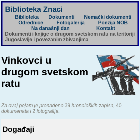
Biblioteka Znaci
Biblioteka
Dokumenti
Nemački dokumenti
Odrednice
Fotogalerija
Poezija NOB
Na današnji dan
Kontakt
Dokumenti i knjige o drugom svetskom ratu na teritoriji
Jugoslavije i povezanim zbivanjima
Vinkovci u
drugom svetskom
ratu
Za ovaj pojam je pronađeno
39
hronoloških zapisa,
40
dokumenata i
2
fotografija.
Događaji