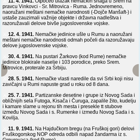
⚔️
11. 4. 1941.
Otpočeo ulazak nemačkih snaga u Srem na
pravcu Vinkovci - Sr. Mitrovica - Ruma. Jednovremeno,
naoružani meštani nemačke narodnosti (-Dojče Manšaft-) i
ustaše zauzimali važnije objekte i državna nadleštva i
razoružavali delove bivše jugoslovenske vojske.
⚔️
12. 4. 1941.
Nemačke jedinice ušle u Rumu a naoružani
meštani nemačke narodnosti odmah počeli da razoružavaju
delove jugoslovenske vojske.
⚔️
30. 4. 1941.
Na pustari Žarkovo (kod Rume) nemačke
jedinice blokirale naselje i 103 porodice, preko Srem.
Mitrovice, proterale za Srbiju.
⚔️
28. 5. 1941.
Nemačke vlasti naredile da svi Srbi koji nisu
zavičajni u Rumi napuste grad u roku od 8 dana.
⚔️
25. 7. 1941.
Partizanske desetine i grupe iz Novog Sada i
obližnijih sela Futoga, Kisača i Čuruga, zapalile žito, kudelju
i kamare slame u rejonu tih mesta i presekle tt stubove
između Novog Sada i s. Rumenke i između Novog Sada i s.
Kovilja.
⚔️
11. 9. 1941.
Na Hajdučkom bregu (na Fruškoj gori) delovi
Fruškogorskog NOP odreda odbili napad žandarma iz s.
Grgurevaca (kod Rume).