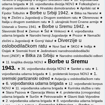
napala žand. st. u s. Šuljmu (kod Rume) i posada nanela
septembra 1943. god. svim partiskim organizacijama o
udarna brigada
★
16. vojvođanska divizija NOVJ
★
Folksdojčeri u
gubitke.
brojnom stanju i naoružanju neprijatelja u Rumi pred
drugom svetskom ratu
★
Hrvatsko domobranstvo
★
Aprilski rat
★
ofanzivu u Sremu
Borbe u Srbiji 1942.
Fjodor Tolbuhin
★
★
Bitka na Neretvi
★
⚔️
18. 3. 1942.
Na Vetrenjači (u blizini s. Grgurevaca kod
Irig
★
Zločini u Jugoslaviji u Drugom svetskom ratu
★
Obrenovac
★
Rume) Fruškogorski i Podunavski NOP odred odbili
📜
Izvod iz izveštaja političkog sekretara Sreskog
Italija u drugom svetskom ratu
★
3. ukrajinski front Crvene armije
★
koncentrične napade žandarmerijskih i ustaško-
komiteta KPJ za Rumu od 19. oktobra 1943. god. Okružnom
Borbe u Sremu 1942.
Ustanak u Sremu 1941.
★
★
domobranskih jedinica, jačine 470 vojnika, i primorali ih da
komitetu KPJ za istočni Srem o radu komandi mesta i
se povuku u polazna uporišta.
Slavonski Brod
★
Zemun
★
Šid
★
Vinkovci
★
4. vojvođanska
saradnji sa narodnooslobodilačkim odborima
udarna brigada
★
Narodni heroji Jugoslavije
★
Prozor
★
Nemački
⚔️
0. 4. 1942.
U s. Stejanovcima (kod Rume) formiran ONO
Diverzije u
📜
Izveštaj Štaba Prvog sremskog NOP odreda od 10
zločini u Jugoslaviji
★
Gornji Vakuf
★
odbor za Srem.
januara 1944 god. Glavnom štabu NOV i PO Vojvodine o
oslobodilačkom ratu
★
Novi Sad
★
SKOJ
★
Inđija
★
napadu na voz između Rume i Šapca
Osijek
★
Sremski front
★
Jedinstveni narodnooslobodilački
⚔️
20. 4. 1942.
U s. Šuijmu (kod Rume) 1. četa
Bitka za Srbiju
front (JNOF)
★
★
Narodno oslobodilački odbori
Fruškogorskog NOP odreda napala delove ustaškog
📜
Zapovest Glavnog štaba NOV i PO Vojvodine od 12
Borbe u Sremu
pripremnog bataljona i nanela im gubitke.
septembra 1944 god. Štabu Jurišnog bataljona Prateće NOU
★
11. krajiška divizija NOVJ
★
brigade Glavnog štaba Vojvodine za rušenje železničke
1943.
⚔️
0. 5. 1942.
Livanjski NOP odred zauzeo ustaško uporište
pruge između Rume i Vrdnika
★
36. vojvođanska divizija NOVJ
★
Sanitet u ratu
★
1.
u s. Rumbocima (kod Prozora) i naneo neprijatelju gubitke
1.
vojvođanska udarna brigada
★
1. proleterski korpus NOVJ
★
📜
Zapovest Štaba Jedanaeste prateće NOU brigade od
od oko 20 mrtvih i 30 zarobljenih, a zaplenio 50 pušaka.
sremski partizanski odred
★
Avijacija u oslobodilačkom ratu
18 septembra 1944 god. Jurišnom bataljonu za uništenje
6. vojvođanska udarna brigada
★
★
12. vojvođanski korpus
⚔️
pruge Ruma - Vrdnik
7. 5. 1942.
Na pruzi s. Vrdnik - s. Pavlovci (kod Rume)
NOVJ
★
11. vojvođanska udarna brigada
★
Kurirska služba u ratu
borci Podunavskog NOP odreda presekli 17 tt stubova.
★
Stara Pazova
★
Operacija Weiss
★
4. proleterska (crnogorska)
📜
Izveštaj Štaba Sedme vojvođanske brigade od 19
udarna brigada
★
Surčin
★
Petrovaradin
★
Glavni štab Vojvodine
septembra 1944 god. Operativnom otseku Glavnog štaba
⚔️
22. 5. 1942.
Grupa boraca iz Podunavskog NOP odreda
★
2. vojvođanska udarna brigada
★
8. vojvođanska udarna brigada
NOV i PO Vojvodine o rušenju železničke pruge između
prekinula tt veze između Iriga i Rume.