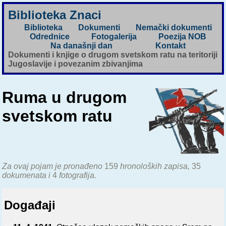
Biblioteka Znaci
Biblioteka
Dokumenti
Nemački dokumenti
Odrednice
Fotogalerija
Poezija NOB
Na današnji dan
Kontakt
Dokumenti i knjige o drugom svetskom ratu na teritoriji
Jugoslavije i povezanim zbivanjima
Ruma u drugom
svetskom ratu
Za ovaj pojam je pronađeno
159
hronoloških zapisa,
35
dokumenata i
4
fotografija.
Događaji