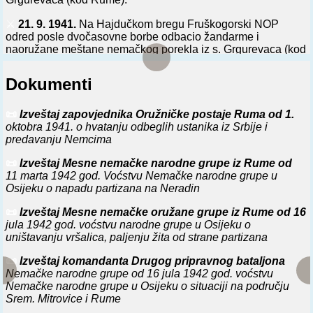
⚔️
21. 9. 1941.
Na Hajdučkom bregu Fruškogorski NOP
odred posle dvočasovne borbe odbacio žandarme i
naoružane meštane nemačkog porekla iz s. Grgurevaca (kod
Rume).
Dokumenti
⚔️
28. 9. 1941.
Na k. 401 (kod Hajdučkog brega, na Fruškoj
gori) deo Fruškogorskog NOP odreda odbio napad
žandarma iz s. Grgurevaca (kod Rume).
📜
Izveštaj zapovjednika Oružničke postaje Ruma od 1.
oktobra 1941. o hvatanju odbeglih ustanika iz Srbije i
⚔️
4. 11. 1941.
Između Srem. Mitrovice i s. Vognja i između s.
predavanju Nemcima
Martinaca i s. Kuzmina (kod Srem. Mitrovice) borci
Fruškogorskog NOP odreda i mesne desetine iz s.
📜
Izveštaj Mesne nemačke narodne grupe iz Rume od
Bešenova (kod Rume) razorili prugu.
11 marta 1942 god. Voćstvu Nemačke narodne grupe u
Osijeku o napadu partizana na Neradin
⚔️
10. 11. 1941.
U blizini s. Grgurevaca (kod Rume) grupa
partizana Fruškogorskog NOP odreda probila se iz obruča.
📜
Izveštaj Mesne nemačke oružane grupe iz Rume od 16
jula 1942 god. voćstvu narodne grupe u Osijeku o
⚔️
11. 11. 1941.
Na Krajincu (kod Rume) Fruškogorski NOP
uništavanju vršalica, paljenju žita od strane partizana
odred, odbivši napad, naneo gubitke poternom odeljenju
ustaša, žandarma i domaćih Nemaca iz s. Grgurevaca.
📜
Izveštaj komandanta Drugog pripravnog bataljona
Nemačke narodne grupe od 16 jula 1942 god. voćstvu
⚔️
0. 12. 1941.
U s. Pećincima (kod Rume) održano okružno
Nemačke narodne grupe u Osijeku o situaciji na području
partijsko savetovanje KPJ za Srem, na kome su, pored
Srem. Mitrovice i Rume
ostalog, donete odluke o daljem radu partijske organizacije,