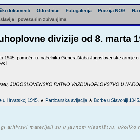
čki dokumenti
Odrednice
Fotogalerija
Poezija NOB
Na 
oslavije i povezanim zbivanjima
zduhoplovne divizije od 8. mart
marta 1945. pomoćniku načelnika Generalštaba Jugoslovenske armije 
ovci
ratu,
JUGOSLOVENSKO RATNO VAZDUHOPLOVSTVO U NARODNOOS
e u Hrvatskoj 1945.
★
Partizanska avijacija
★
Borbe u Slavoniji 1945
ugi arhivski materijali su u javnom vlasništvu, ukoliko