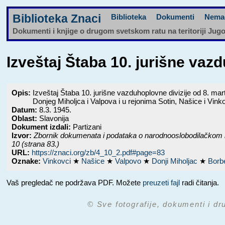
Biblioteka Znaci
Biblioteka
Dokumenti
Nema
Dokumenti i knjige o drugom svetskom ratu na teritoriji Jug
Izveštaj Štaba 10. jurišne va
Opis:
Izveštaj Štaba 10. jurišne vazduhoplovne divizije od 8. 
Donjeg Miholjca i Valpova i u rejonima Sotin, Našice i Vink
Datum:
8.3. 1945.
Oblast:
Slavonija
Dokument izdali:
Partizani
Izvor:
Zbornik dokumenata i podataka o narodnooslobodilačkom 
10 (strana 83.)
URL:
https://znaci.org/zb/4_10_2.pdf#page=83
Oznake:
Vinkovci
★
Našice
★
Valpovo
★
Donji Miholjac
★
Borb
Vaš pregledač ne podržava PDF. Možete
preuzeti fajl
radi čitanja.
© Sve fotografije, dokumenti i dr