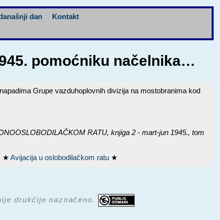
današnji dan
Kontakt
a 1945. pomoćniku načelnika…
o napadima Grupe vazduhoplovnih divizija na mostobranima kod
LOBODILAČKOM RATU, knjiga 2 - mart-jun 1945.
, tom
.
★
Avijacija u oslobodilačkom ratu
★
 nije drukčije naznačeno.