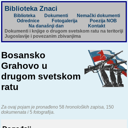
Biblioteka Znaci
Biblioteka
Dokumenti
Nemački dokumenti
Odrednice
Fotogalerija
Poezija NOB
Na današnji dan
Kontakt
Dokumenti i knjige o drugom svetskom ratu na teritoriji
Jugoslavije i povezanim zbivanjima
Bosansko
Grahovo u
drugom svetskom
ratu
Za ovaj pojam je pronađeno
58
hronoloških zapisa,
150
dokumenata i
5
fotografija.