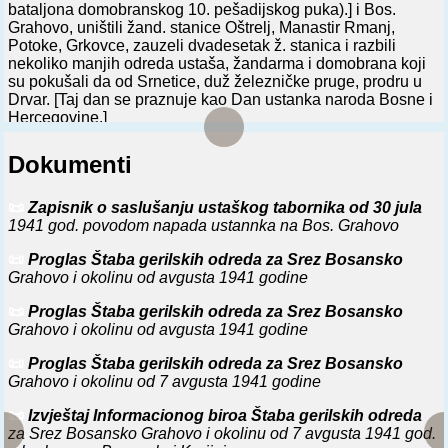
bataljona domobranskog 10. pešadijskog puka).] i Bos.
Grahovo, uništili žand. stanice Oštrelj, Manastir Rmanj,
Potoke, Grkovce, zauzeli dvadesetak ž. stanica i razbili
nekoliko manjih odreda ustaša, žandarma i domobrana koji
su pokušali da od Srnetice, duž železničke pruge, prodru u
Drvar. [Taj dan se praznuje kao Dan ustanka naroda Bosne i
Hercegovine.]
⚔️
30. 7. 1941.
U Drvaru Štab gerilskih odreda za srez Bos.
Dokumenti
Grahovo imenovao Vojno-revolucionarno veće (imalo je
karakter SNO odbora), koje su sačinjavali svi komesari
odreda, odbora (kako su se zvali izvršni organi Veća) i
📜
Zapisnik o saslušanju ustaškog tabornika od 30 jula
ustanova. Veće je imalo odbore za komunalnu politiku i za
1941 god. povodom napada ustannka na Bos. Grahovo
industriju, komesarijate za ishranu, za javnu sigurnost i
📜
Proglas Štaba gerilskih odreda za Srez Bosansko
druge. Ono je bilo prvi organ narodne vlasti u Bosni i
Grahovo i okolinu od avgusta 1941 godine
Hercegovini.
📜
Proglas Štaba gerilskih odreda za Srez Bosansko
⚔️
31. 7. 1941.
Oko 300 ustanika zauzeli žand. st. Ribnik i
Grahovo i okolinu od avgusta 1941 godine
Opštinu u s. Velijama i oslobodili 80 talaca. Istovremeno je
Prekajski gerilski odred Štaba gerilskih odreda za srez Bos.
📜
Proglas Štaba gerilskih odreda za Srez Bosansko
Grahovo i okolinu zauzeo ž. i žand. st. Mliništa (kod
Grahovo i okolinu od 7 avgusta 1941 godine
Glamoča). Time su spojene oslobođene teritorije oko Drvara
i Jajca i povezane tamošnje ustaničke jedinice.
📜
Izvještaj Informacionog biroa Štaba gerilskih odreda
za Srez Bosansko Grahovo i okolinu od 7 avgusta 1941 god.
⚔️
0. 8. 1941.
U s. Prekaji (kod Drvara), odlukom Štaba