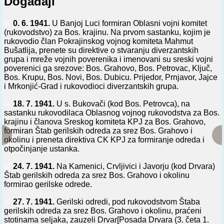
Događaji
⚔️
0. 6. 1941.
U Banjoj Luci formiran Oblasni vojni komitet
(rukovodstvo) za Bos. krajinu. Na prvom sastanku, kojim je
rukovodio član Pokrajinskog vojnog komiteta Mahmut
Bušatlija, prenete su direktive o stvaranju diverzantskih
grupa i mreže vojnih poverenika i imenovani su sreski vojni
poverenici ga srezove: Bos. Grahovo, Bos. Petrovac, Ključ,
Bos. Krupu, Bos. Novi, Bos. Dubicu. Prijedor, Prnjavor, Jajce
i Mrkonjić-Grad i rukovodioci diverzantskih grupa.
⚔️
18. 7. 1941.
U s. Bukovači (kod Bos. Petrovca), na
sastanku rukovodilaca Oblasnog vojnog rukovodstva za Bos.
krajinu i članova Sreskog komiteta KPJ za Bos. Grahovo,
formiran Štab gerilskih odreda za srez Bos. Grahovo i
okolinu i preneta direktiva CK KPJ za formiranje odreda i
otpočinjanje ustanka.
⚔️
24. 7. 1941.
Na Kamenici, Crvljivici i Javorju (kod Drvara)
Štab gerilskih odreda za srez Bos. Grahovo i okolinu
formirao gerilske odrede.
⚔️
27. 7. 1941.
Gerilski odredi, pod rukovodstvom Štaba
gerilskih odreda za srez Bos. Grahovo i okolinu, praćeni
stotinama seljaka, zauzeli Drvar[Posada Drvara (3. četa 1.