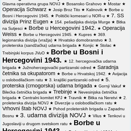
Glavna operativna grupa NOVJ
★
Bosansko Grahovo
★
Mostar
★
⚔️
0. 11. 1942.
Rasformiran 3. NOP odred 4. operativne zone
i PO Jugoslavije o upućivanju zarobljenih domobrana iz
Operacija Schwarz
NOV i PO Hrvatske. Njegovo ljudstvo je ušlo u sastav 5.
★
Josip Broz Tito
★
Kalinovik
★
Borbe u
Zepča
crnogorske i 10. hercegovačke NOU brigade kao popuna tih
7. SS
Bosni i Hercegovini 1945.
★
Politički komesari u NOR-u
★
jedinica.
📜
Izvještaj Štaba Treće NOU divizije od 20 februara 1943
divizija Prinz Eugen
★
154. pešadijska divizija Murge
★
Bitka
god. Vrhovnom štabu NOV i PO Jugoslavije o borbi jedinica
Borbe u Hercegovini 1942.
Operacija
na Sutjesci
★
★
⚔️
9. 11. 1942.
Naredbom Vrhovnog komandanta NOV i POJ
Pete crnogorske brigade kod Ostrošca i oslobođenju Rame
Weiss
★
Borbe u Hercegovini 1945.
★
Kupres
★
369.
Josipa Broza Tita formirana 3. udarna divizija NOVJ,
od strane jedinica Desete hercegovačke brigade
legionarska divizija (vražja)
★
Hrvatsko domobranstvo
★
3.
sastava: 5. crnogorska, 10. hercegovačka i 1. dalmatinska
proleterska (sandžačka) udarna brigada
★
Konjic
★
Stolac
★
NOU brigada.
📜
Izvještaj Štaba Treće NOU divizije od 24 februara 1943
Borbe u Bosni i
god. Vrhovnom štabu NOV i PO Jugoslavije o borbama
Trebinjski korpus JVuO
★
⚔️
12. 11. 1942.
Livanjski partizanski bataljon -Vojin
Desete hercegovačke brigade kod Bijele, Turije i na
Hercegovini 1943.
★
12. hercegovačka udarna
Zirojević- i Duvanjski partizanski bataljon -Mihovil Tomić-
padinama Ljubine Planine
rasformiranog 3. odreda 4, operativne zone NOV i PO
Saradnja
brigada
★
Južnohercegovački partizanski odred
★
📜
Naređenje štaba Treće NOU divizije od 3 marta 1943
Hrvatske ušli u sastav 10. hercegovačke NOU brigade kao
četnika sa okupatorom
★
Borbe u Hrvatskoj 1942.
★
Avijacija
god. štabovima Pete crnogorske i Desete hercegovačke
njen 5. bataljon.
5.
u oslobodilačkom ratu
★
3. krajiški partizanski odred
★
brigade za napad na neprijatelja kod Ostrošca
proterska (crnogorska) udarna brigada
★
Gornji Vakuf
★
⚔️
5. 12. 1942.
Po naređenju Vrhovnog komandanta NOV i
Trebinje
📜
Bilećka četnička brigada
Naređenje vrhovnog komandanta NOV i POJ druga
★
★
Nevesinjska četnička
POJ formiran Štab operativnog sektora Mrkonjić-Grad-Jajce,
Tita od 4 marta 1943 god. Štabu Desete hercegovačke NOU
brigada
★
Centralni komitet KPJ
★
Travnik
★
Bitka na Neretvi
★
2.
koji je objedinjavao dejstva po jednog bataljona 5.
brigade da pojača desno krilo Pete crnogorske NOU brigade
proleterska divizija NOVJ
★
Diverzije u oslobodilačkom ratu
★
crnogorske i 10. hercegovačke NOU brigade i dva bataljona
Vrhovni štab NOVJ
3. krajiškog NOP odreda, sa zadatkom: odbrana pravca
★
Pohod proleterskih brigada u Zapadnu
📜
Naređenje Vrhovnog komandanta NOV i POJ druga
Jajce-Mrkonjić-Grad.
3. udarna divizija NOVJ
Bosnu
★
★
Vilus
★
Tenkovi u
Tita od 4. ožujka 1943. Štabu Desete hercegovačke NOU
Borbe u
brigade da pojača desno krilo Pete crnogorske NOU brigade
Jugoslaviji u drugom svetskom ratu
★
⚔️
26. 12. 1942.
Prva dalmatinska i 10. hercegovačka udarna
brigada 3. udarne divizije NOVJ zauzela Turbe (kod
Hercegovini 1943.