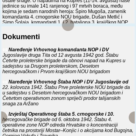
ostale snage. U napadima na Kupres (11-14. avgusta) naše
jedinice su imale 141 ranjenog i 97 mrtvih boraca, među
kojima je sedam narodnih heroja: Špiro Mugoša, zamenik
komandanta 4. crnogorske NOU brigade, Dušan Metlić i
Simo Šolaja, komandanti 1. i 2. bataljona 3. krajiškog NOP
odreda, Mašo Brguljan i Sekula Popović, politički komesari
četa, Jelica Mašković Jeja, desetar, i Đuro Petrović,
Dokumenti
puškomitraljezac - svi iz 4. crnogorske NOU brigade. Gubici
neprijatelja su bili 72 mrtva i 115 ranjenih.
📜
Naređenje Vrhovnog komandanta NOP i DV
⚔️
22. 8. 1942.
Formiran Operativni štab južne grupe brigada
Jugoslavije druga Tita od 12 avgusta 1942 god. Štabu
(1. proleterska, 1. dalmatinska i 10. hercegovačka NOU
Četvrte proleterske brigade da obnovi napad na Kupres u
brigada i 5. krajiški i Južnodalmatinski NOP odred) sa
sadejstvu sa Drugom proleterskom, Desetom
zadatkom da objedini komandu u predelu Livno, Duvno,
hercegovačkom i Prvom krajiškom NOU brigadom
Aržano i zatvori pravce od Imotskog, Sinja, Bos. Grahova i
📜
Naređenje Vrhovnog Štaba NOP i DV Jugoslavije od
Mostara.
22. kolovoza 1942. Štabu Prve proleterske NOU brigade da
⚔️
u sadejstvu s Desetom hercegovačkom NOU brigadom i
14. 9. 1942.
Po naređenju Vrhovni štab NOP i DV
Jugoslavije, u cilju razvijanja dejstava prema Bugojnu,
Četvrtom operativnom zonom spriječi prodor talijanskih
Travniku i Fojnici, formiran Operativni štab Udarne grupe
snaga za Aržano
brigada (5. crnogorska i 10. hercegovačka NOU brigada i
📜
Izvještaj Operativnog štaba 5. crnogorske i 10.
mesne jedinice 3. krajiškog NOP odreda).
hercegovačke brigade od 6. oktobra 1942. Štabu 4.
operativne zone NOP odreda Hrvatske o koncentraciji
⚔️
19. 9. 1942.
Delovi 5. crnogorske i 10. hercegovačke NOU
četnika na prostoriji Mostar–Konjic i o akcijama kod Bugojna,
brigade u kraćoj borbi razbili posadu od oko 300 domobrana,
Gornjeg Vakufa i Travnika