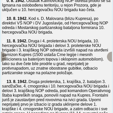
⚔️
0. 8. 1942.
Ostatak Kalinovičkog NOP odreda probio se sa
Igmana na oslobođenu teritoriju, u rejon Prozora, gde je
uključen u 10. hercegovačku NOU brigadu kao četa.
⚔️
10. 8. 1942.
Kod s. D. Malovana (blizu Kupresa), po
direktivi VŠ NOP i DV Jugoslavije, od Hercegovačkog NOP
odreda i Mostarskog partizanskog bataljona formirana 10.
hercegovačka NOU brigada.
⚔️
11. 8. 1942.
Druga i 4. proleterska NOU brigada, 10.
hercegovačka NOU brigada i delovi 3. proleterske NOU
brigade i 3. krajiškog NOP odreda izvršili napad na utvrđeni
garnizon Kupres (1500 ustaša Crne legije i mesnih
milicionera sa baterijom topova i oklopnim automobilom).
Iako su dve čete bile prodrle u grad, neprijatelj je
protivnapadom, uz znatne obostrane gubitke, odbacio
partizanske snage na polazne položaje.
⚔️
13. 8. 1942.
Druga proleterska, 1. krajiška, 2. bataljon 3.
sandžačke, 4. crnogorska i 10. hercegovačka NOU brigada i
delovi 3. krajiškog NOP odreda, pod komandom Operativnog
štaba kupreških snaga, ponovili napad na Kupres. Frontalni
juriš je zaustavljen pred rovovima na ivici grada. Uporni
neprijatelj prvo je izbacio iz grada uklinjene delove 1.
krajiške i 4. crnogorske NOU brigade, a zatim odbacio i sve