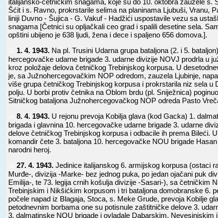
italijansko-četničkim snagama, koje su do 10. oktobra zauzele s. S
Šćit i s. Ravno, prokrstarile selima na planinama Ljubuši, Vranu, Pa
liniji Duvno - Šujica - G. Vakuf - Hadžići uspostavile vezu sa us
snagama [Četnici su opljačkali ceo grad i spalili desetine sela. S
opštini ubijeno je 638 ljudi, žena i dece i spaljeno 656 domova.].
⚔️
1. 4. 1943.
Na pl. Trusini Udarna grupa bataljona (2. i 5. bataljon
hercegovačke udarne brigade 3. udarne divizije NOVJ prodrla u j
kroz položaje delova četničkog Trebinjskog korpusa. U desetod
je, sa Južnohercegovačkim NOP odredom, zauzela Ljubinje, napala
više grupa četničkog Trebinjskog korpusa i prokrstarila niz sela 
polju. U borbi protiv četnika na Oblom brdu (pl. Sniježnica) pogin
Sitničkog bataljona Južnohercegovačkog NOP odreda Pasto Vreča,
⚔️
8. 4. 1943.
U rejonu prevoja Kobilja glava (kod Gacka) 1. dalm
brigada i glavnina 10. hercegovačke udarne brigade 3. udarne divi
delove četničkog Trebinjskog korpusa i odbacile ih prema Bileći. U
komandir čete 3. bataljona 10. hercegovačke NOU brigade Hasan 
narodni heroj.
⚔️
27. 4. 1943.
Jedinice italijanskog 6. armijskog korpusa (ostaci ra
Murđe-, divizija -Marke- bez jednog puka, po jedan ojačani puk divi
Emilija-, te 73. legija crnih košulja divizije -Sasari-), sa četničkim
Trebinjskim i Nikšićkim korpusom i tri bataljona domobranske 6. pe
počele napad iz Blagaja, Stoca, s. Meke Grude, prevoja Kobilje gla
petodnevnim borbama one su potisnule zaštitničke delove 3. udarn
3. dalmatinske NOU brigade i ovladale Dabarskim, Nevesinjskim 