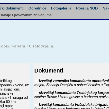
čki dokumenti
Odrednice
Fotogalerija
Poezija NOB
Na 
oslavije i povezanim zbivanjima
dokumenata i
0
fotografija.
Dokumenti
etničkog
📜
Izveštaj zamenika komandanta operativnih
majoru Zahariju Ostojiću o pobuni četnika u Po
apadnih kolona, uz
i avijacijom,
📜
slzveštaj komandanta Trebinjskog korpus
alijanske
istočne Bosne i Hercegovine o borbama proti
rtizanskih snaga od
 Oko 60 km
📜
Izveštaj komandanta Vučedolske brigade 
iji otpor
četnika i Nemaca u borbama protiv jedinica NO