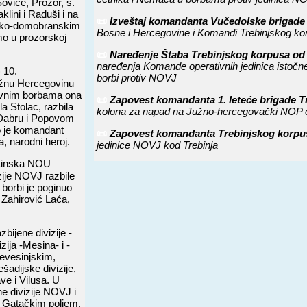
oviće, Prozor, s.
klini i Raduši i na
📜
Izveštaj komandanta Vučedolske brigade 
taško-domobranskim
Bosne i Hercegovine i Komandi Trebinjskog korpu
amo u prozorskoj
📜
Naređenje Štaba Trebinjskog korpusa od 
naređenja Komande operativnih jedinica istočn
) 10.
borbi protiv NOVJ
užnu Hercegovinu
nevnim borbama ona
📜
Zapovest komandanta 1. leteće brigade 
 Stolac, razbila
kolona za napad na Južno-hercegovački NOP 
u Dabru i Popovom
uo je komandant
📜
Zapovest komandanta Trebinjskog korpus
 narodni heroj.
jedinice NOVJ kod Trebinja
atinska NOU
zije NOVJ razbile
 borbi je poginuo
Zahirović Laća,
zbijene divizije -
zija -Mesina- i -
 Nevesinjskim,
šadijske divizije,
ve i Vilusa. U
e divizije NOVJ i
i Gatačkim poljem.