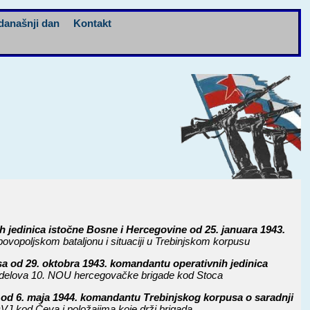
današnji dan
Kontakt
 jedinica istočne Bosne i Hercegovine od 25. januara 1943.
povopoljskom bataljonu i situaciji u Trebinjskom korpusu
a od 29. oktobra 1943. komandantu operativnih jedinica
v delova 10. NOU hercegovačke brigade kod Stoca
od 6. maja 1944. komandantu Trebinjskog korpusa o saradnji
VJ kod Čeva i položajima koje drži brigada