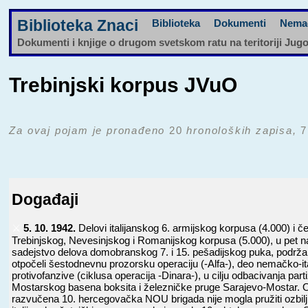
Biblioteka Znaci
Biblioteka
Dokumenti
Nema
Dokumenti i knjige o drugom svetskom ratu na teritoriji Jug
Trebinjski korpus JVuO
Za ovaj pojam je pronađeno
20
hronoloških zapisa,
7
Događaji
⚔️
5. 10. 1942.
Delovi italijanskog 6. armijskog korpusa (4.000) i č
Trebinjskog, Nevesinjskog i Romanijskog korpusa (5.000), u pet n
sadejstvo delova domobranskog 7. i 15. pešadijskog puka, podržan
otpočeli šestodnevnu prozorsku operaciju (-Alfa-), deo nemačko-it
protivofanzive (ciklusa operacija -Dinara-), u cilju odbacivanja pa
Mostarskog basena boksita i železničke pruge Sarajevo-Mostar.
razvučena 10. hercegovačka NOU brigada nije mogla pružiti ozbiljn