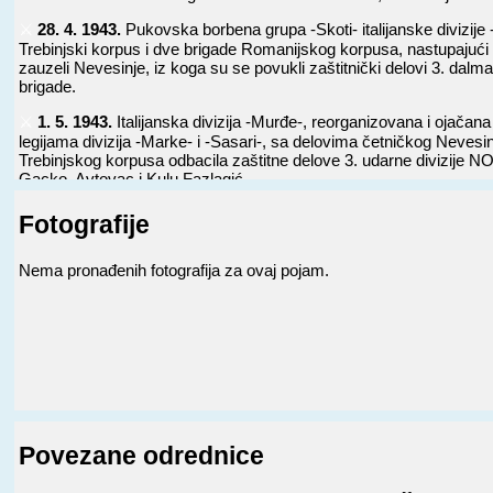
⚔️
28. 4. 1943.
Pukovska borbena grupa -Skoti- italijanske divizije 
Trebinjski korpus i dve brigade Romanijskog korpusa, nastupajući 
zauzeli Nevesinje, iz koga su se povukli zaštitnički delovi 3. dal
brigade.
⚔️
1. 5. 1943.
Italijanska divizija -Murđe-, reorganizovana i ojačana
legijama divizija -Marke- i -Sasari-, sa delovima četničkog Nevesin
Trebinjskog korpusa odbacila zaštitne delove 3. udarne divizije N
Gacko, Avtovac i Kulu Fazlagić.
⚔️
2. 8. 1943.
Kod s. Ivice (blizu Ljubinja) 10. hercegovačka NOU b
Fotografije
delove Ljubinjske brigade četničkog Trebinjskog korpusa i zauzela 
⚔️
9. 8. 1943.
U Ljubinju 10. hercegovačka NOU brigada odbila na
Nema pronađenih fotografija za ovaj pojam.
četnika Trebinjskog korpusa i nanela im gubitke od 15 mrtvih i ranj
imala 5 mrtvih i 7 ranjenih.
⚔️
17. 8. 1943.
U južnoj Hercegovini i susednom primorskom p
neprijateljske snage (dva bataljona nemačke 7. SS divizije -Pr
bataljona italijanskih divizija -Mesina- i -Marke-, jedan batal
pešadijske divizije i tri brigade četničkog Trebinjskog korpusa
operaciju čišćenja -Gama- u cilju uništenja 10. hercegovačke
Trećeg dana, posle više pokušaja, višestruko nadmoćni neprija
Povezane odrednice
u rejonu s. Zvijerine (kod Bileće) okruži 10. brigadu, ali se ona
manevrom, bez gubitaka izvukla prema Gacku.