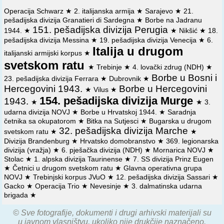
Operacija Schwarz
★
2. italijanska armija
★
Sarajevo
★
21.
pešadijska divizija Granatieri di Sardegna
★
Borbe na Jadranu
151. pešadijska divizija Perugia
1944.
★
★
Nikšić
★
18.
pešadijska divizija Messina
★
19. pešadijska divizija Venecija
★
6.
Italija u drugom
italijanski armijski korpus
★
svetskom ratu
★
Trebinje
★
4. lovački zdrug (NDH)
★
Borbe u Bosni i
23. pešadijska divizija Ferrara
★
Dubrovnik
★
Hercegovini 1943.
Borbe u Hercegovini
★
Vilus
★
154. pešadijska divizija Murge
1943.
★
★
3.
udarna divizija NOVJ
★
Borbe u Hrvatskoj 1944.
★
Saradnja
četnika sa okupatorom
★
Bitka na Sutjesci
★
Bugarska u drugom
32. pešadijska divizija Marche
svetskom ratu
★
★
Divizija Brandenburg
★
Hrvatsko domobranstvo
★
369. legionarska
divizija (vražja)
★
6. pješačka divizija (NDH)
★
Mornarica NOVJ
★
Stolac
★
1. alpska divizija Taurinense
★
7. SS divizija Prinz Eugen
★
Četnici u drugom svetskom ratu
★
Glavna operativna grupa
NOVJ
★
Trebinjski korpus JVuO
★
12. pešadijska divizija Sassari
★
Gacko
★
Operacija Trio
★
Nevesinje
★
3. dalmatinska udarna
brigada
★
© Sve fotografije, dokumenti i drugi arhivski materijali su
u javnom vlasništvu, ukoliko nije drukčije naznačeno.