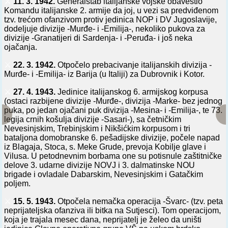
⚔️
11. 3. 1942.
Generalštab italijanske vojske obavestio
Komandu italijanske 2. armije da joj, u vezi sa predviđenom
tzv. trećom ofanzivom protiv jedinica NOP i DV Jugoslavije,
dodeljuje divizije -Murđe- i -Emilija-, nekoliko pukova za
divizije -Granatijeri di Sardenja- i -Peruđa- i još neka
ojačanja.
⚔️
22. 3. 1942.
Otpočelo prebacivanje italijanskih divizija -
Murđe- i -Emilija- iz Barija (u Italiji) za Dubrovnik i Kotor.
⚔️
27. 4. 1943.
Jedinice italijanskog 6. armijskog korpusa
(ostaci razbijene divizije -Murđe-, divizija -Marke- bez jednog
puka, po jedan ojačani puk divizija -Mesina- i -Emilija-, te 73.
legija crnih košulja divizije -Sasari-), sa četničkim
Nevesinjskim, Trebinjskim i Nikšićkim korpusom i tri
bataljona domobranske 6. pešadijske divizije, počele napad
iz Blagaja, Stoca, s. Meke Grude, prevoja Kobilje glave i
Vilusa. U petodnevnim borbama one su potisnule zaštitničke
delove 3. udarne divizije NOVJ i 3. dalmatinske NOU
brigade i ovladale Dabarskim, Nevesinjskim i Gatačkim
poljem.
⚔️
15. 5. 1943.
Otpočela nemačka operacija -Švarc- (tzv. peta
neprijateljska ofanziva ili bitka na Sutjesci). Tom operacijom,
koja je trajala mesec dana, neprijatelj je želeo da uništi