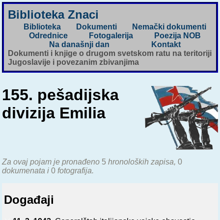
Biblioteka Znaci
Biblioteka
Dokumenti
Nemački dokumenti
Odrednice
Fotogalerija
Poezija NOB
Na današnji dan
Kontakt
Dokumenti i knjige o drugom svetskom ratu na teritoriji
Jugoslavije i povezanim zbivanjima
155. pešadijska
divizija Emilia
Za ovaj pojam je pronađeno
5
hronoloških zapisa,
0
dokumenata i
0
fotografija.
Događaji