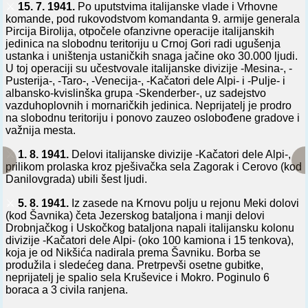
⚔️
15. 7. 1941.
Po uputstvima italijanske vlade i Vrhovne
komande, pod rukovodstvom komandanta 9. armije generala
Pircija Birolija, otpočele ofanzivne operacije italijanskih
jedinica na slobodnu teritoriju u Crnoj Gori radi ugušenja
ustanka i uništenja ustaničkih snaga jačine oko 30.000 ljudi.
U toj operaciji su učestvovale italijanske divizije -Mesina-, -
Pusterija-, -Taro-, -Venecija-, -Kačatori dele Alpi- i -Pulje- i
albansko-kvislinška grupa -Skenderber-, uz sadejstvo
vazduhoplovnih i mornaričkih jedinica. Neprijatelj je prodro
na slobodnu teritoriju i ponovo zauzeo oslobođene gradove i
važnija mesta.
⚔️
1. 8. 1941.
Delovi italijanske divizije -Kačatori dele Alpi-,
prilikom prolaska kroz pješivačka sela Zagorak i Cerovo (kod
Danilovgrada) ubili šest ljudi.
⚔️
5. 8. 1941.
Iz zasede na Krnovu polju u rejonu Meki dolovi
(kod Šavnika) četa Jezerskog bataljona i manji delovi
Drobnjačkog i Uskočkog bataljona napali italijansku kolonu
divizije -Kačatori dele Alpi- (oko 100 kamiona i 15 tenkova),
koja je od Nikšića nadirala prema Šavniku. Borba se
produžila i sledećeg dana. Pretrpevši osetne gubitke,
neprijatelj je spalio sela Kruševice i Mokro. Poginulo 6
boraca a 3 civila ranjena.