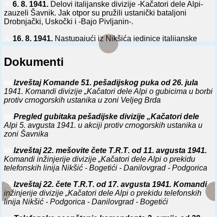
⚔️
6. 8. 1941.
Delovi italijanske divizije -Kačatori dele Alpi-
zauzeli Šavnik. Jak otpor su pružili ustanički bataljoni
Drobnjački, Uskočki i -Bajo Pivljanin-.
⚔️
16. 8. 1941.
Nastupajući iz Nikšića jedinice italijanske
divizije -Kačatori dele Alpi- ušle u Žabljak.
Dokumenti
⚔️
29. 8. 1941.
Jedan bataljon italijanske divizije -Kačatori
dele Alpi- sa pravca Vilusa i motorizovani delovi italijanske
divizije -Marke- iz Trebinja deblokirali domobranski garnizon
📜
Izveštaj Komande 51. pešadijskog puka od 26. jula
u Bileći. Tim je ujedno počela italijanska reokupacija tzv.
1941. Komandi divizije „Kačatori dele Alpi o gubicima u borbi
druge zone.
protiv crnogorskih ustanika u zoni Veljeg Brda
⚔️
13. 2. 1942.
Kod vodovoda u s. Dolu (kod Stoca) Stolački
📜
Pregled gubitaka pešadijske divizije „Kačatori dele
bataljon Operativnog štaba NOP odreda za Hercegovinu
Alpi 5. avgusta 1941. u akciji protiv crnogorskih ustanika u
razoružao italijansku stražu, a zatim razbio jednu
zoni Šavnika
kombinovanu četu 1. bataljona 52. puka italijanske divizije -
📜
Izveštaj 22. mešovite čete T.R.T. od 11. avgusta 1941.
Kačatori dele Alpi-, koja je na kamionima intervenisala iz
Komandi inžinjerije divizije „Kačatori dele Alpi o prekidu
Stoca.
telefonskih linija Nikšić - Bogetići - Danilovgrad - Podgorica
⚔️
7. 5. 1942.
Gatački bataljon Severnohercegovačkog NOP
📜
Izveštaj 22. čete T.R.T. od 17. avgusta 1941. Komandi
odreda i delovi 4. udarnog bataljona Operativnog štaba NOP
inžinjerije divizije „Kačatori dele Alpi o prekidu telefonskih
odreda za Hercegovinu i južnu Dalmaciju, u
linija Nikšić - Podgorica - Danilovgrad - Bogetići
trinaestočasovnoj borbi, odbili napad ojačanog 52. puka
italijanske divizije -Kačatori dele Alpi- i četničkog Gatačkog