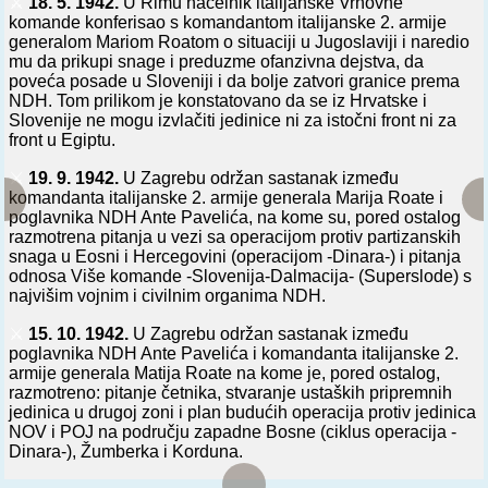
⚔️
18. 5. 1942.
U Rimu načelnik italijanske Vrhovne
komande konferisao s komandantom italijanske 2. armije
generalom Mariom Roatom o situaciji u Jugoslaviji i naredio
mu da prikupi snage i preduzme ofanzivna dejstva, da
poveća posade u Sloveniji i da bolje zatvori granice prema
NDH. Tom prilikom je konstatovano da se iz Hrvatske i
Slovenije ne mogu izvlačiti jedinice ni za istočni front ni za
front u Egiptu.
⚔️
19. 9. 1942.
U Zagrebu održan sastanak između
komandanta italijanske 2. armije generala Marija Roate i
poglavnika NDH Ante Pavelića, na kome su, pored ostalog
razmotrena pitanja u vezi sa operacijom protiv partizanskih
snaga u Eosni i Hercegovini (operacijom -Dinara-) i pitanja
odnosa Više komande -Slovenija-Dalmacija- (Superslode) s
najvišim vojnim i civilnim organima NDH.
⚔️
15. 10. 1942.
U Zagrebu održan sastanak između
poglavnika NDH Ante Pavelića i komandanta italijanske 2.
armije generala Matija Roate na kome je, pored ostalog,
razmotreno: pitanje četnika, stvaranje ustaških pripremnih
jedinica u drugoj zoni i plan budućih operacija protiv jedinica
NOV i POJ na području zapadne Bosne (ciklus operacija -
Dinara-), Žumberka i Korduna.