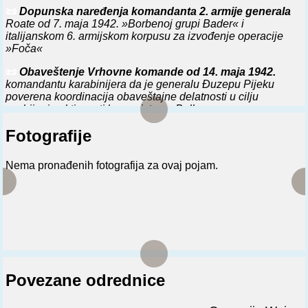
📜
Dopunska naređenja komandanta 2. armije generala
Roate od 7. maja 1942. »Borbenoj grupi Bader« i
italijanskom 6. armijskom korpusu za izvođenje operacije
»Foča«
📜
Obaveštenje Vrhovne komande od 14. maja 1942.
komandantu karabinijera da je generalu Đuzepu Pijeku
poverena koordinacija obaveštajne delatnosti u cilju
suzbijanja aktivnosti komunista na Balkanu
📜
Uputstvo komandanta Druge talijanske armije Maria
Fotografije
Roatte od 19 travnja 1942 god. o postupku s uhvaćenim
partizanima i njihovim pomagačima
Nema pronađenih fotografija za ovaj pojam.
📜
Pismo Maria Roatte od 27 svibnja 1942 god. o slanju
pojačanja na područje sjeverne Dalmacije
📜
Uputstvo generala Maria Roatte od 2 lipnja 1942 god.
o rasporedu i odbrani izolovanih talijanskih posada
📜
Pismo guvernera Dalmacije od 4. lipnja 1942. generalu
Roatti u povodu formiranja antikomunističke milicije
Povezane odrednice
📜
Obavještenje generala Maria Roatte od 9 lipnja 1942
god. o slanju pojačanja u sjevernu Dalmaciju i o naoružanju