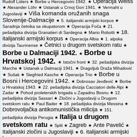
Operacija Weiss
Rudolf Lüters
★
Borbe u Hercegovini 1942.
★
t.zv. antikomunističke milicije
★
Alexander Löhr
★
Ustanak u Crnoj Gori 1941.
★
Vermaht u
📜
Obavještenje generala Marija Roatte od 9. lipnja 1942.
Viša komanda oružanih snaga
Jugoslaviji
★
guverneru Dalmacije o slanju pojačanja u sjevernu
Slovenije-Dalmacije
★
5. italijanski armijski korpus
★
Dalmaciju i o naoružanju tzv. antikomunističke milicije
Saradnja četnika sa okupatorom
★
Operacija Foča
★
21.
18.
pešadijska divizija Granatieri di Sardegna
★
Mario Robotti
★
📜
Brzojav guvernera Dalmacije od 9. lipnja 1942.
italijanski armijski korpus
★
Operacija Albia
★
1. alpska
generalu Roatti o pogoršanoj situaciji u Bukovici i poduzetim
Četnici u drugom svetskom ratu
mjerama
divizija Taurinense
★
★
Borbe u
Borbe u Dalmaciji 1942.
★
📜
Brzojav guvernera Dalmacije od 23. lipnja 1942.
Hrvatskoj 1942.
generalu Roatti u povodu naoružanja četničkog odreda
★
Istočni front
★
32. pešadijska divizija
Bianko
Marche
★
Ustanak u Dalmaciji 1941.
★
Dragoljub Draža Mihailović
Borbe u
★
Sušak
★
Siegfried Kasche
★
Operacija Trio
★
📜
Izvod iz izveštaja Više komande oružanih snaga
Bosni i Hercegovini 1942.
★
Dobrosav Jevđević
★
Borbe
»Slonenija-Dalmacija« od 28. juna 1942. Generalštabu
u Hrvatskoj 1943.
★
22. pešadijska divizija Cacciatori delle Alpi
★
kopnene vojske o operativnoj delatnosti podređenih jedinica
Zadar
★
Pohod proleterskih brigada u Zapadnu Bosnu
★
12.
u toku maja
pešadijska divizija Sassari
★
Zločini u Jugoslaviji u Drugom
📜
Izveštaj komandanta Više komande oružanih snaga
svetskom ratu
★
Paul Bader
★
18. pešadijska divizija Messina
★
»Slovenija- Dalmacija« od 23. jula 1942. Vrhovnoj komandi
Dobrovoljačka antikomunistička milicija
★
151.
o operacijama, vojno-političkoj situaciji u Dalmaciji i o
Italija u drugom
pešadijska divizija Perugia
★
potrebi da se nadležnost za obezbeđenje javnog poretka na
svetskom ratu
Zagreb
Ante Pavelić
toj teritoriji poveri vojnim vlastima
★
Split
★
★
★
Italijanski zločini u Jugoslaviji
6. italijanski armijski
★
📜
Prijedlog Komande Osamnaestog armijskog korpusa