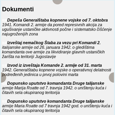
Dokumenti
📜
Depeša Generalštaba kopnene vojske od 7. oktobra
1941. Komandi 2. armije da pored represivnih akcija za
ugušivanje ustaničke aktivnosti počne i sistematsko čišćenje
najugroženijih zona
📜
Izveštaj nemačkog Štaba za vezu pri Komandi 2.
italijanske armije od 26. januara 1942. o gledištima
komandanta ove armije za likvidiranje glavnih ustaničkih
žarišta na teritoriji Jugoslavije
📜
Izvod iz izveštaja Komande 2. armije od 31. marta
1942. Generalštabu kopnene vojske o operativnoj delatnosti
podređenih jedinica u prvoj polovini marta
📜
Dopunsko uputstvo komandanta Druge talijanske
armije Marija Roatte od 7. travnja 1942. o uništenju kuća i
čitavih sela okupiranog teritorija
📜
Dopunsko uputstvo komandanta Druge talijanske
armije Maria Roatte od 7 travnja 1942 god. o uništenju kuća i
čitavih sela okupiranog teritorija