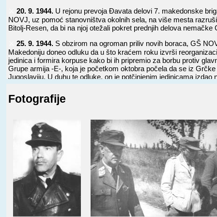
⚔️
20. 9. 1944.
U rejonu prevoja Đavata delovi 7. makedonske briga
NOVJ, uz pomoć stanovništva okolnih sela, na više mesta razruši
Bitolj-Resen, da bi na njoj otežali pokret prednjih delova nemačke 
⚔️
25. 9. 1944.
S obzirom na ogroman priliv novih boraca, GŠ NO
Makedoniju doneo odluku da u što kraćem roku izvrši reorganizaci
jedinica i formira korpuse kako bi ih pripremio za borbu protiv gl
Grupe armija -E-, koja je početkom oktobra počela da se iz Grčke 
Jugoslaviju. U duhu te odluke, on je potčinjenim jedinicama izdao 
potrebna uputstva.
Fotografije
⚔️
6. 10. 1944.
Delovi nemačke Grupe armija -E- odbacili snage O
NOV i POJ IA Kosovo i Metohiju, ovladali Bujanovcem i Preševom i
⚔️
14. 10. 1944.
U s. Stari Trg (kod Kosovske Mitroviće) stigao n
armija -E- koji se dotada nalazio u Grčkoj.
⚔️
14. 10. 1944.
U Kraljevu, od rasformiranog nemačkog Štaba ge
Miler-, formiran Štab 34. armijskog korpusa i stavljen pod komand
E-.
⚔️
27. 10. 1944.
U s. Miloševom Dolu i na pl. Jadovniku 3. prolet
udarna brigada 37. udarne divizije NOVJ i Zlatarski NOP odred vodi
jedinica nemačke Grupe armija -E-, delova SDK i četnika koji su se
Sjenice do Prijepolja. Posle oštre borbe neprijatelj se probio prema 