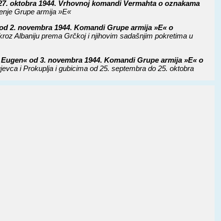
27. oktobra 1944. Vrhovnoj komandi Vermahta o oznakama
čenje Grupe armija »E«
 od 2. novembra 1944. Komandi Grupe armija »E« o
 kroz Albaniju prema Grčkoj i njihovim sadašnjim pokretima u
nc Eugen« od 3. novembra 1944. Komandi Grupe armija »E« o
ujevca i Prokuplja i gubicima od 25. septembra do 25. oktobra
lm Miler« od 6. novembra 1944. Komandi Grupe armija »E« o
. oktobra 1944. godine
1. novembra 1944. komandantu Jugoistoka o postignutom
je prema Foči za zajednička dejstva protiv jedinica NOV i POJ
 novembra 1944. Komandi Grupe armija »E« za dejstva posle
tivnom području 5. SS-brdskog kopusa
d 16. novembra 1944. upućena komandama grupe armija »E« i
u Hrvatskoj i odnosima prema ustašama
 28. novembra 1944. komandama 21. brdskog armijskog
potrebu za proboj iz okruženja 21. korpusa pravcem Kolašin —