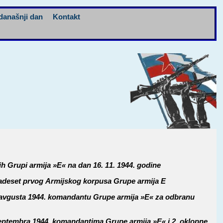
današnji dan
Kontakt
ih Grupi armija »E« na dan 16. 11. 1944. godine
adeset prvog Armijskog korpusa Grupe armija E
avgusta 1944. komandantu Grupe armija »E« za odbranu
eptembra 1944. komandantima Grupe armija »E« i 2. oklopne