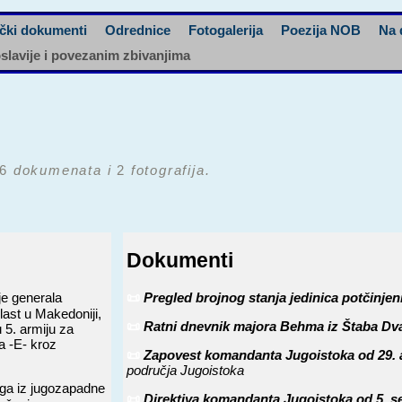
čki dokumenti
Odrednice
Fotogalerija
Poezija NOB
Na 
oslavije i povezanim zbivanjima
6
dokumenata i
2
fotografija.
Dokumenti
e generala
📜
Pregled brojnog stanja jedinica potčinjen
last u Makedoniji,
📜
Ratni dnevnik majora Behma iz Štaba Dv
5. armiju za
a -E- kroz
📜
Zapovest komandanta Jugoistoka od 29. 
područja Jugoistoka
ga iz jugozapadne
📜
Direktiva komandanta Jugoistoka od 5. s