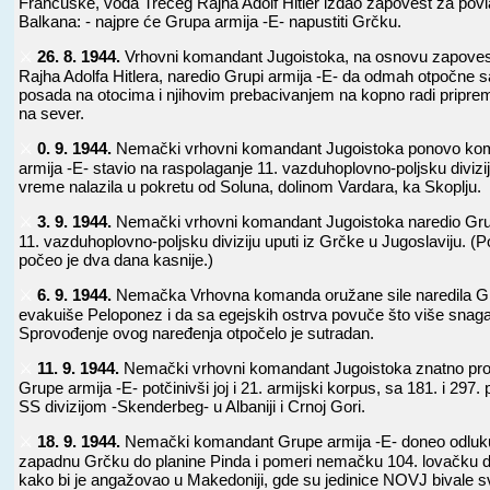
Francuske, vođa Trećeg Rajha Adolf Hitler izdao zapovest za pov
Balkana: - najpre će Grupa armija -E- napustiti Grčku.
⚔️
26. 8. 1944.
Vrhovni komandant Jugoistoka, na osnovu zapoves
Rajha Adolfa Hitlera, naredio Grupi armija -E- da odmah otpočne s
posada na otocima i njihovim prebacivanjem na kopno radi pripre
na sever.
⚔️
0. 9. 1944.
Nemački vrhovni komandant Jugoistoka ponovo ko
armija -E- stavio na raspolaganje 11. vazduhoplovno-poljsku divizij
vreme nalazila u pokretu od Soluna, dolinom Vardara, ka Skoplju.
⚔️
3. 9. 1944.
Nemački vrhovni komandant Jugoistoka naredio Grup
11. vazduhoplovno-poljsku diviziju uputi iz Grčke u Jugoslaviju. (Po
počeo je dva dana kasnije.)
⚔️
6. 9. 1944.
Nemačka Vrhovna komanda oružane sile naredila Gru
evakuiše Peloponez i da sa egejskih ostrva povuče što više snag
Sprovođenje ovog naređenja otpočelo je sutradan.
⚔️
11. 9. 1944.
Nemački vrhovni komandant Jugoistoka znatno proš
Grupe armija -E- potčinivši joj i 21. armijski korpus, sa 181. i 297.
SS divizijom -Skenderbeg- u Albaniji i Crnoj Gori.
⚔️
18. 9. 1944.
Nemački komandant Grupe armija -E- doneo odluku
zapadnu Grčku do planine Pinda i pomeri nemačku 104. lovačku di
kako bi je angažovao u Makedoniji, gde su jedinice NOVJ bivale sv