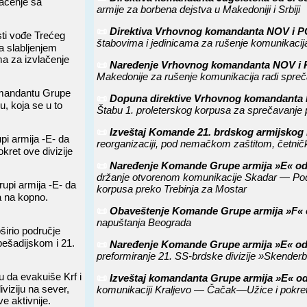
lačenje sa
armije za borbena dejstva u Makedoniji i Srbiji
📜
Direktiva Vrhovnog komandanta NOV i PO
ti vođe Trećeg
štabovima i jedinicama za rušenje komunikacija
a slabljenjem
ma za izvlačenje
📜
Naređenje Vrhovnog komandanta NOV i P
Makedonije za rušenje komunikacija radi spre
mandantu Grupe
📜
Dopuna direktive Vrhovnog komandanta N
u, koja se u to
Štabu 1. proleterskog korpusa za sprečavanje 
📜
Izveštaj Komande 21. brdskog armijskog
i armija -E- da
reorganizaciji, pod nemačkom zaštitom, četni
kret ove divizije
📜
Naređenje Komande Grupe armija »E« od 
držanje otvorenom komunikacije Skadar — Podg
pi armija -E- da
korpusa preko Trebinja za Mostar
a na kopno.
📜
Obaveštenje Komande Grupe armija »F« od 
napuštanja Beograda
irio područje
 pešadijskom i 21.
📜
Naređenje Komande Grupe armija »E« od 
preformiranje 21. SS-brdske divizije »Skend
 da evakuiše Krf i
📜
Izveštaj komandanta Grupe armija »E« od
viziju na sever,
komunikaciji Kraljevo — Čačak—Užice i pokre
e aktivnije.