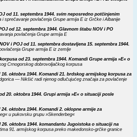
J od 11. septembra 1944. svim neposredno potčinjenim
 i sprečavanje povlačenja Grupe armija E iz Grčke i Albanije
OJ od 12. septembra 1944. Glavnom štabu NOV i PO
čavanja povlačenja Grupe armija E
OV i POJ od 11. septembra dostavljena 15. septembra 1944.
povlačenja Grupe armija E iz zemlje
 korpusa od 23. septembra 1944. Komandi Grupe armija »E« o
čkog Crnogorskog dobrovoljačkog korpusa
16. oktobra 1944. Komandi 21. brdskog armijskog korpusa za
orica — Nikšić radi njenog odlučujućeg značaja za povlačenje
20. oktobra 1944. Grupi armija »E« o situaciji posle
24. oktobra 1944. Komandi 2. oklopne armije za
erbeg« u pukovsku grupu »Skenderbeg«
 26. oktobra 1944. komandantu Jugoistoka o situaciji na
tima 91. armijskog korpusa preko makedonsko-grčke granice