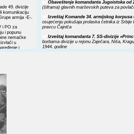
📜
Obaveštenje komandanta Jugoistoka od 
de 49. divizije
(šiframa) glavnih marševskih puteva za povla
li komunikaciju
📜
Izveštaj Komande 34. armijskog korpusa
Grupe armija -E-.
osujećenju pokušaja prolaska četnika iz Srbije
V i PO za
pravcu Čajniča
ju i popunu
📜
Izveštaj komandanta 7. SS-divizije »Pri
avnine nemačke
borbama divizije u rejonu Zaječara, Niša, Krag
izvlači u
1944. godine
naređenje i
📜
Izveštaj Komande korpusa »Fridrih Vilhe
gubicima svojih potčinjenih jedinica od 1. do 28
perativnog štaba
 ugrozili Vranje.
📜
Izveštaj Komande Grupe armija »E« od 1
sporazumu sa četnicima koji se povlače iz Srbi
emački Štab grupe
📜
Direktiva komandanta Jugoistoka od 13.
preuzimanja komande, 15. novembra, na opera
neralne komande -
u Grupe armija -
📜
Informacija Komande Grupe armija »F« o
2. oklopne armije o vojno-političkoj situaciji 
erska (sandžačka)
📜
Direktiva Komande Grupe armija »E« od
li borbu protiv
korpusa i 91. armijskog korpusa za naročitu u
 probijali od
Mojkovac — Prijepolje — Pljevlja
Prijepolju.