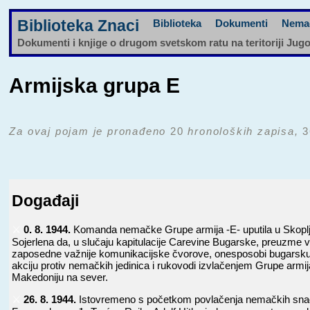
Biblioteka Znaci
Biblioteka
Dokumenti
Nema
Dokumenti i knjige o drugom svetskom ratu na teritoriji Jug
Armijska grupa E
Za ovaj pojam je pronađeno
20
hronoloških zapisa,
3
Događaji
⚔️
0. 8. 1944.
Komanda nemačke Grupe armija -E- uputila u Skoplj
Sojerlena da, u slučaju kapitulacije Carevine Bugarske, preuzme v
zaposedne važnije komunikacijske čvorove, onesposobi bugarsku 
akciju protiv nemačkih jedinica i rukovodi izvlačenjem Grupe armij
Makedoniju na sever.
⚔️
26. 8. 1944.
Istovremeno s početkom povlačenja nemačkih sna