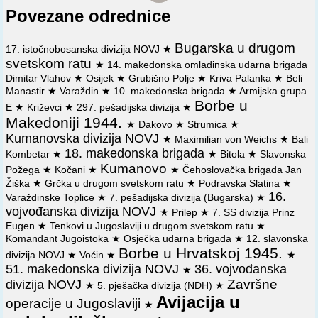
napadala je nemačke transporte i obezbeđenja na
Povezane odrednice
komunikaciji Kumanovo - Kriva Palanka, a 18. makedonska
NO brigada na komunikaciji Kumanovo-Preševo.
Bugarska u drugom
17. istočnobosanska divizija NOVJ
★
⚔️
9. 10. 1944.
Na komunikaciji Kumanovo-Preševo delovi
svetskom ratu
★
14. makedonska omladinska udarna brigada
nemačke 11. vazduhoplovno-poljske divizije i balisti, koji su
Dimitar Vlahov
★
Osijek
★
Grubišno Polje
★
Kriva Palanka
★
Beli
težili da se probiju za Vranje, napali 18. makedonsku brigadu
Manastir
★
Varaždin
★
10. makedonska brigada
★
Armijska grupa
Kumanovske divizije NOVJ. Brigada je, posle oštrih
Borbe u
višečasovnih borbi, uspela da održi svoje položaje.
E
★
Križevci
★
297. pešadijska divizija
★
Makedoniji 1944.
★
Đakovo
★
Strumica
★
⚔️
12. 10. 1944.
Posle pregrupisavanja bugarska 1. armija (1.
Kumanovska divizija NOVJ
★
Maximilian von Weichs
★
Bali
i 2. pešadijska divizija) otpočela napad na ojačani puk
18. makedonska brigada
Kombetar
★
★
Bitola
★
Slavonska
nemačke 11. vazduhoplovno-poljske divizije u rejonu
Kumanovo
Požega
★
Kočani
★
★
Čehoslovačka brigada Jan
Stražina (između Krive Palanke i Kumanova).
Žiška
★
Grčka u drugom svetskom ratu
★
Podravska Slatina
★
⚔️
15. 10. 1944.
U Krivoj Palanci zamenik komandanta GŠ
16.
Varaždinske Toplice
★
7. pešadijska divizija (Bugarska)
★
NOV i PO za Makedoniju i komandant bugarske 1. armije
vojvođanska divizija NOVJ
★
Prilep
★
7. SS divizija Prinz
dogovorili se o koordiniranju zajedničkih dejstava na
Eugen
★
Tenkovi u Jugoslaviji u drugom svetskom ratu
★
odsecima Kriva Palanka - Kumanovo i Kumanovo-Vranje.
Komandant Jugoistoka
★
Osječka udarna brigada
★
12. slavonska
Pored ostalog, sačinjen je plan za ovlađivanje stracinskim
Borbe u Hrvatskoj 1945.
divizija NOVJ
★
Voćin
★
★
položajima, na kojima su se branili delovi nemačke 11.
51. makedonska divizija NOVJ
36. vojvođanska
★
vazduhoplovno-poljske divizije, i regulisano je snabdevanje
Završne
divizija NOVJ
bugarskih vojnika.
★
5. pješačka divizija (NDH)
★
Avijacija u
operacije u Jugoslaviji
★
⚔️
18. 10. 1944.
Posle sedmodnevnih oštrih borbi protiv