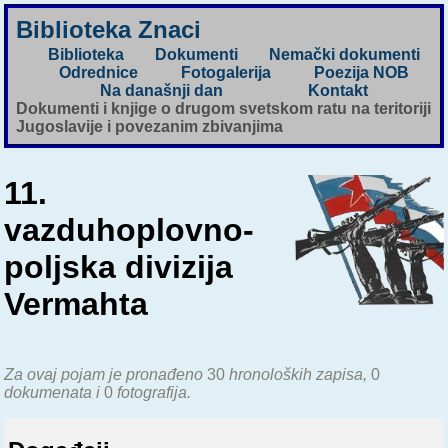
Biblioteka Znaci
Biblioteka
Dokumenti
Nemački dokumenti
Odrednice
Fotogalerija
Poezija NOB
Na današnji dan
Kontakt
Dokumenti i knjige o drugom svetskom ratu na teritoriji
Jugoslavije i povezanim zbivanjima
11.
vazduhoplovno-
poljska divizija
Vermahta
Za ovaj pojam je pronađeno
30
hronoloških zapisa,
0
dokumenata i
0
fotografija.