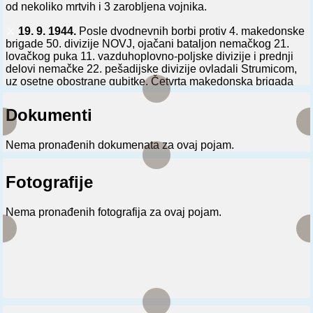
od nekoliko mrtvih i 3 zarobljena vojnika.
⚔️
19. 9. 1944.
Posle dvodnevnih borbi protiv 4. makedonske
brigade 50. divizije NOVJ, ojačani bataljon nemačkog 21.
lovačkog puka 11. vazduhoplovno-poljske divizije i prednji
delovi nemačke 22. pešadijske divizije ovladali Strumicom,
uz osetne obostrane gubitke. Četvrta makedonska brigada
povukla se ka pl. Ograždenu.
Dokumenti
⚔️
21. 9. 1944.
Kod Kočana i s. Zrnovaca 14. makedonska
brigada 50. divizije NOVJ napala delove nemačkog 21.
lovačkog puka 11 vazduhoplovno-poljske divizije zarobivši
Nema pronađenih dokumenata za ovaj pojam.
pri tom 33 italijanska fašistička vojnika i zaplenivši 33 konja.
Fotografije
⚔️
7. 10. 1944.
Na krivorečkom pravcu otpočela zajednička
dejstva bugarske 1. armije i 17. i 18. makedonske brigade
Kumanovske divizije NOVJ protiv delova nemačke U.
Nema pronađenih fotografija za ovaj pojam.
vazduhoplovno-poljske divizije.
⚔️
8. 10. 1944.
Posle dvodnevnih borbi protiv delova
nemačke 11. vazduhoplovno-poljske divizije, jačine do
bataljona, bugarska 2. pešadijska divizija oslobodila Krivu
Palanku. Na grad je napadao 9. pešadijski puk, dok su
ostale snage divizije vršile obuhvat sa severa i juga. Za to
vreme 17. makedonska brigada Kumanovske divizije NOVJ