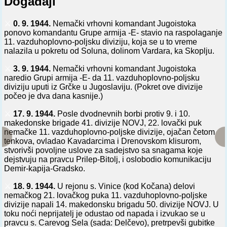
Događaji
⚔️
0. 9. 1944.
Nemački vrhovni komandant Jugoistoka
ponovo komandantu Grupe armija -E- stavio na raspolaganje
11. vazduhoplovno-poljsku diviziju, koja se u to vreme
nalazila u pokretu od Soluna, dolinom Vardara, ka Skoplju.
⚔️
3. 9. 1944.
Nemački vrhovni komandant Jugoistoka
naredio Grupi armija -E- da 11. vazduhoplovno-poljsku
diviziju uputi iz Grčke u Jugoslaviju. (Pokret ove divizije
počeo je dva dana kasnije.)
⚔️
17. 9. 1944.
Posle dvodnevnih borbi protiv 9. i 10.
makedonske brigade 41. divizije NOVJ, 22. lovački puk
nemačke 11. vazduhoplovno-poljske divizije, ojačan četom
tenkova, ovladao Kavadarcima i Drenovskom klisurom,
stvorivši povoljne uslove za sadejstvo sa snagama koje
dejstvuju na pravcu Prilep-Bitolj, i oslobodio komunikaciju
Demir-kapija-Gradsko.
⚔️
18. 9. 1944.
U rejonu s. Vinice (kod Kočana) delovi
nemačkog 21. lovačkog puka 11. vazduhoplovno-poljske
divizije napali 14. makedonsku brigadu 50. divizije NOVJ. U
toku noći neprijatelj je odustao od napada i izvukao se u
pravcu s. Carevog Sela (sada: Delčevo), pretrpevši gubitke