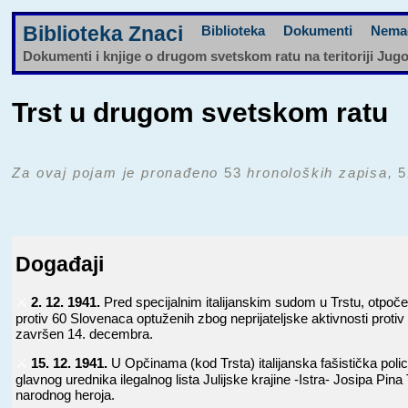
Biblioteka Znaci
Biblioteka
Dokumenti
Nema
Dokumenti i knjige o drugom svetskom ratu na teritoriji Jug
Trst u drugom svetskom ratu
Za ovaj pojam je pronađeno
53
hronoloških zapisa,
5
Događaji
⚔️
2. 12. 1941.
Pred specijalnim italijanskim sudom u Trstu, otpoče
protiv 60 Slovenaca optuženih zbog neprijateljske aktivnosti protiv
završen 14. decembra.
⚔️
15. 12. 1941.
U Opčinama (kod Trsta) italijanska fašistička polici
glavnog urednika ilegalnog lista Julijske krajine -Istra- Josipa Pin
narodnog heroja.