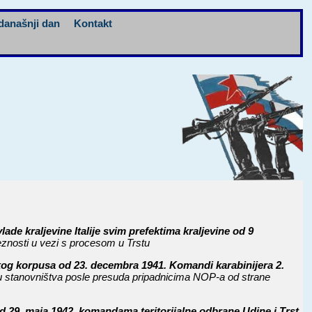
današnji dan
Kontakt
ade kraljevine Italije svim prefektima kraljevine od 9
znosti u vezi s procesom u Trstu
kog korpusa od 23. decembra 1941. Komandi karabinijera 2.
ženju stanovništva posle presuda pripadnicima NOP-a od strane
 29. maja 1942. komandama teritorijalne odbrane Udine i Trst