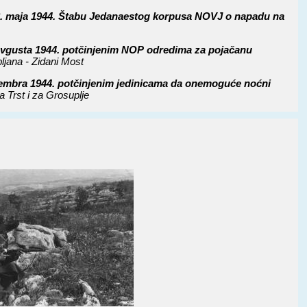
 28. maja 1944. Štabu Jedanaestog korpusa NOVJ o napadu na
avgusta 1944. potčinjenim NOP odredima za pojačanu
bljana - Zidani Most
ptembra 1944. potčinjenim jedinicama da onemoguće noćni
 Trst i za Grosuplje
ra 1944. Vrhovnom štabu NOV i POJ o dogovoru sa 11.
i 11. korpusa na rušenju železničke pruge Ljubljana - Trst
abu NOV i PO Slovenije od 9. oktobra 1944. Mornaričkoj
a pomorskih stručnjaka iz Trsta za rad na organizovanju pomorskog
1945. Glavnom štabu Slovenije za sadejstvo i osiguranje
anzivnim dejstvima prema Istri i Trstu
45. Štabu 4. armije za nastupanje prema Istri i Trstu
45. Štabu 4. armije o stavljanju 29. divizije pod njenu
 prema Trstu
divizije JA od 24. aprila 1945. Štabu divizije o aktivnosti 3.