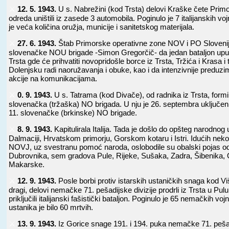
⚔️
12. 5. 1943.
U s. Nabrežini (kod Trsta) delovi Kraške čete Pr
odreda uništili iz zasede 3 automobila. Poginulo je 7 italijanskih vo
je veća količina oružja, municije i sanitetskog materijala.
⚔️
27. 6. 1943.
Štab Primorske operativne zone NOV i PO Slovenij
slovenačke NOU brigade -Simon Gregorčič- da jedan bataljon uput
Trsta gde će prihvatiti novopridošle borce iz Trsta, Tržića i Krasa i 
Dolenjsku radi naoružavanja i obuke, kao i da intenzivnije preduz
akcije na komunikacijama.
⚔️
0. 9. 1943.
U s. Tatrama (kod Divače), od radnika iz Trsta, form
slovenačka (tržaška) NO brigada. U nju je 26. septembra uključen 
11. slovenačke (brkinske) NO brigade.
⚔️
8. 9. 1943.
Kapitulirala Italija. Tada je došlo do opšteg narodnog
Dalmaciji, Hrvatskom primorju, Gorskom kotaru i Istri. Idućih neko
NOVJ, uz svestranu pomoć naroda, oslobodile su obalski pojas od
Dubrovnika, sem gradova Pule, Rijeke, Sušaka, Zadra, Šibenika, 
Makarske.
⚔️
12. 9. 1943.
Posle borbi protiv istarskih ustaničkih snaga kod Vi
dragi, delovi nemačke 71. pešadijske divizije prodrli iz Trsta u Pul
priključili italijanski fašistički bataljon. Poginulo je 65 nemačkih voj
ustanika je bilo 60 mrtvih.
⚔️
13. 9. 1943.
Iz Gorice snage 191. i 194. puka nemačke 71. pešad