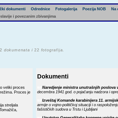
čki dokumenti
Odrednice
Fotogalerija
Poezija NOB
Na 
oslavije i povezanim zbivanjima
2
dokumenata i
22
fotografija.
Dokumenti
o veliki proces
📜
Naredjenje ministra unutrašnjih poslova vl
decembra 1941 god. o pojačanju nadzora i opre
 režima. Proces je
📜
Izveštaj Komande karabinijera 11. armijs
armije o vojno-političkoj situaciji i o raspolo
ja streljala
fašističkih sudova u Trstu i Ljubljani
a Tomažiča,
📜
Uputstvo Generalštaba kopnene vojske od