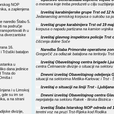
o merama koje treba preduzeti u cilju suzbijanja
imorskog NOP
jnika, a zaplenjena
📜
Izveštaj karabinijerske grupe Trst od 12 
Jedanaestog armiskog korpusa o sukobu sa par
e naredio Štabu 5.
📜
Izveštaj grupe karabinijera Trst od 19 m
i na područje
korpusa o napadu partizana na kamion vojnika
transportovati ih u
ima diverzantske
📜
Izveštaj glavnog inspektora policije Trst
čišćenja doline Soče
irana 16.
📜
Naredba Štaba Primorske operativne zon
i Tržaški bataljon
Gregorčič za odlazak bataljona na teritoriju Trs
📜
Izveštaj Obaveštajnog centra brigade Lj
 ustanka u
centra Četrnaeste divizije o situaciji na sektoru
liko dana jedinice
 Trsta do
📜
Dnevni izveštaj Obaveštajnog odeljenja 
Omiša i
situaciji na sektorima Metlika-Karlovac i Trst - 
📜
Izveštaj o situaciji na liniji Trst - Ljublj
šnjana i u Limskoj
u, gde su im se
📜
Dnevni izveštaj Obaveštajnog centra Gla
nika, a na strani
neprijatelja na sektoru Rakek - Ilirska Bistrica -
📜
Izveštaj Štaba Istarskog NOP odreda od
ijske divizije,
teretni voz na pruzi Trst-Rijeka kod Rodika