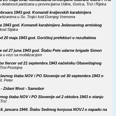
 delatnosti partizana u provincijama Udine, Gorica, Trst i Rijeka
februara 1943 god. Komandi kraljevskih karabinijera
tizanima u Sv. Trojici kod Gornjeg Vremena
aja 1943 god. Komandi karabinijera Jedanaestog armiskog
 kod Stjaka
 od 20 maja 1943 god. Goričkoj prefekturi o rezultatima
e od 27 juna 1943 god. Štabu Pete udarne brigade Simon
ta u vezi sa mobilizacijom
ubo fiercer od 21 septembra 1943 načelniku Obaveštajnog
 Trst-Postojna
Glavnog štaba NOV i PO Slovenije od 30 septembra 1943 o
Št. Peter
ana - Zidani Most - Samobor
vnog štaba NOV i PO Slovenije od 2 oktobra 1943 o stanju
 Trst
 16. januara 1944. Štabu Sedmog korpusa NOVJ o napadu na