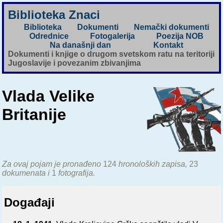
Biblioteka Znaci
Biblioteka
Dokumenti
Nemački dokumenti
Odrednice
Fotogalerija
Poezija NOB
Na današnji dan
Kontakt
Dokumenti i knjige o drugom svetskom ratu na teritoriji
Jugoslavije i povezanim zbivanjima
Vlada Velike
Britanije
Za ovaj pojam je pronađeno
124
hronoloških zapisa,
23
dokumenata i
1
fotografija.
Događaji