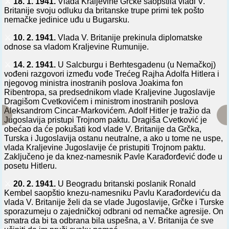
⚔️
18. 1. 1941.
Vlada Kraljevine Grčke saopštila vladi V.
Britanije svoju odluku da britanske trupe primi tek pošto
nemačke jedinice uđu u Bugarsku.
⚔️
10. 2. 1941.
Vlada V. Britanije prekinula diplomatske
odnose sa vladom Kraljevine Rumunije.
⚔️
14. 2. 1941.
U Salcburgu i Berhtesgadenu (u Nemačkoj)
vođeni razgovori između vođe Trećeg Rajha Adolfa Hitlera i
njegovog ministra inostranih poslova Joakima fon
Ribentropa, sa predsednikom vlade Kraljevine Jugoslavije
Dragišom Cvetkovićem i ministrom inostranih poslova
Aleksandrom Cincar-Markovićem. Adolf Hitler je tražio da
Jugoslavija pristupi Trojnom paktu. Dragiša Cvetković je
obećao da će pokušati kod vlade V. Britanije da Grčka,
Turska i Jugoslavija ostanu neutralne, a ako u tome ne uspe,
vlada Kraljevine Jugoslavije će pristupiti Trojnom paktu.
Zaključeno je da knez-namesnik Pavle Karađorđević dođe u
posetu Hitleru.
⚔️
20. 2. 1941.
U Beogradu britanski poslanik Ronald
Kembel saopštio knezu-namesniku Pavlu Karađordeviću da
vlada V. Britanije želi da se vlade Jugoslavije, Grčke i Turske
sporazumeju o zajedničkoj odbrani od nemačke agresije. On
smatra da bi ta odbrana bila uspešna, a V. Britanija će sve