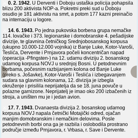
⚔️
0. 2. 1942.
U Derventi i Doboju ustaška policija pohapsila
blizu 200 aktivista NOP-a. Pokretni preki sud u Doboju
osudio je 181 aktivistu na smrt, a potom 177 kazni preinačio
na internaciju u logore.
⚔️
14. 6. 1943.
Po jedna pukovska borbena grupa nemačke
114. lovačke i 373. legionarske i domobranske 4. pešadijske
divizije, te glavnina četničkog Srednjobosanskog korpusa
(ukupno 10.000-12.000 vojnika) iz Banje Luke, Kotor-Varoši,
Teslića, Dervente i Prnjavora počeli koncentričan napad
(operacija -Pfingsten-) na 12. udarnu diviziju 2. bosanskog
udarnog korpusa NOVJ u srednjoj Bosni. U petodnevnim
borbama, počesnim razbijanjem kolona od Banje Luke
(preko s. Jošavke), Kotor-Varoši i Teslića i izbegavanjem
sudara sa glavnim kolonama, 12. divizija je izbegla
okruženje i prisilila neprijatelja da se 18. juna povuče u
polazne garnizone. Neprijatelj je imao oko 200 izbačenih iz
stroja, a uništen mu je i jedan avion.
⚔️
17. 7. 1943.
Dvanaesta divizija 2. bosanskog udarnog
korpusa NOVJ napala četnički Motajički odred, ojačan
manjim domobranskim i nemačkim delovima. Posle
petodnevnih borbi ona ga je razbila i oslobodila prostrano
područje između Prnjavora, r. Vrbasa, r. Save i Dervente.