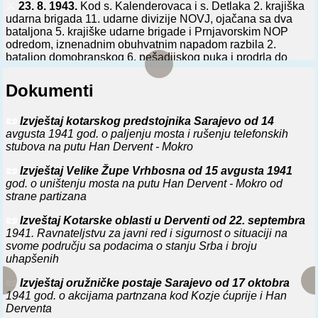
⚔️
23. 8. 1943.
Kod s. Kalenderovaca i s. Detlaka 2. krajiška
udarna brigada 11. udarne divizije NOVJ, ojačana sa dva
bataljona 5. krajiške udarne brigade i Prnjavorskim NOP
odredom, iznenadnim obuhvatnim napadom razbila 2.
bataljon domobranskog 6. pešadijskog puka i prodrla do
Dervente. Angažovanjem ojačanog 2. jurišnog bataljona iz
Sl. Broda domobranski puk je održao mesto. Neprijatelj je
Dokumenti
imao 9 mrtvih, 17 ranjenih i 118 zarobljenih, a jedinice 11.
divizije 4 mrtva i 3 ranjena. Zaplenjeno: 2 mitraljeza, 6
puškomitraljeza i 160 pušaka
📜
Izvještaj kotarskog predstojnika Sarajevo od 14
avgusta 1941 god. o paljenju mosta i rušenju telefonskih
⚔️
3. 1. 1944.
S linije Derventa-Teslić-Sarajevo-Konjic-
stubova na putu Han Dervent - Mokro
Jablanica i iz Banje Luke glavnina nemačkog 5. SS
📜
Izvještaj Velike Župe Vrhbosna od 15 avgusta 1941
brdskog armijskog korpusa i delovi nemačkog 15. i 69.
god. o uništenju mosta na putu Han Dervent - Mokro od
korpusa otpočeli operaciju u cilju odbacivanja 1.
strane partizana
proleterskog udarnog i 5. udarnog korpusa NOVJ sa
glavne komunikacije Slav. Brod - Sarajevo - Mostar.
📜
Izveštaj Kotarske oblasti u Derventi od 22. septembra
Trebalo je brzim prodorom razbiti njihove jedinice i izbiti
1941. Ravnateljstvu za javni red i sigurnost o situaciji na
u dolinu r. Vrbasa, odakle odmah produžiti dejstva
svome području sa podacima o stanju Srba i broju
glavninom ka Livanjskom i Duvanjskom polju, a slabijim
uhapšenih
delovima, preko Kozare, ka dolini Une. Operacija je
trajala do 24. januara.
📜
Izvještaj oružničke postaje Sarajevo od 17 oktobra
1941 god. o akcijama partnzana kod Kozje ćuprije i Han
⚔️
9. 4. 1944.
Na pruzi Derventa-Doboj delovi 11. udarne
Derventa
divizije 5. udarnog korpusa NOVJ srušili 1,5 km pruge, ubili