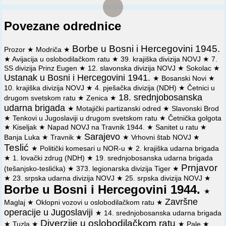
domobranske 6. posadne brigade i jedna artiljerijska baterija
📜
Izvještaj zamjenika komandanta i zamjenika političkog
(svega oko 1500 vojnika). Gubici neprijatelja: 24 mrtva, 9
komesara Prve brigade Prve proleterske divizije od 27
ranjenih i 44 nestala, a gubici jedinica NOVJ 19 mrtvih, 45
januara 1943 god. Štabu brigade o borbama protiv
Povezane odrednice
ranjenih i 20 nestalih.
neprijatelja na sektoru Miškovci - Trstenci i o brojnom stanju
neprijatelja u Derventi
Borbe u Bosni i Hercegovini 1945.
⚔️
2. 7. 1944.
Saveznička avijacija bombardovala Derventu.
Prozor
★
Modriča
★
Poginulo je oko 300 a ranjeno 200 neprijateljskih vojnika.
📜
Izvještaj Štaba Prve proleterske divizije od 28 Januara
★
Avijacija u oslobodilačkom ratu
★
39. krajiška divizija NOVJ
★
7.
1943 god. Vrhovnom štabu NOV i PO Jugoslavije o borbama
SS divizija Prinz Eugen
★
12. slavonska divizija NOVJ
★
Sokolac
★
⚔️
8. 9. 1944.
Osamnaesta srednjobosanska udarna brigada
sa neprijateljskom kolonom kod Dervente i Teslića
Ustanak u Bosni i Hercegovini 1941.
★
Bosanski Novi
★
53. udarne divizije NOVJ zauzela Derventu, gde joj se
10. krajiška divizija NOVJ
★
4. pješačka divizija (NDH)
★
Četnici u
predao domobranski 6. pešadijski puk Zaplenjeno: 10
📜
Izvod iz dnevnog izvještaja komandanta njemačkih
18. srednjobosanska
drugom svetskom ratu
★
Zenica
★
topova raznog kalibra, 15 minobacača, 12 mitraljeza, 100 p.
trupa u Hrvatskoj od 23 avgusta 1943 god. o akcijama
udarna brigada
★
Motajički partizanski odred
★
Slavonski Brod
mitraljeza, 1600 pušaka, 186 automata, 269 pištolja, 600.000
jedinica NOV oko Banja Luke, Tuzle, Travnika i Dervente
★
Tenkovi u Jugoslaviji u drugom svetskom ratu
★
Četnička golgota
metaka, 1 radio-stanica, 2 telefonske centrale, 33 telefona, 3
★
Kiseljak
★
Napad NOVJ na Travnik 1944.
★
Sanitet u ratu
★
vagona cigareta, 2 vagona đuvana u listu, 4000 litara
📜
Dnevni izvještaj Glavnostožernog ureda oružanih
Sarajevo
Banja Luka
★
Travnik
★
★
Vrhovni štab NOVJ
★
benzina, 3000 litara nafte, 2000 litara gasa, 1 vagon
snaga NDH od 21 novembra 1943 god. o situaciji na
Teslić
sanitetskog materijala i mnogo druge ratne opreme.
području Prijedora, Travnika, Dervente i Tuzle
★
Politički komesari u NOR-u
★
2. krajiška udarna brigada
★
1. lovački zdrug (NDH)
★
19. srednjobosanska udarna brigada
📜
Naređenje Štaba Jedanaeste NOU divizije od 27
⚔️
12. 9. 1944.
Domobranski školski bataljon iz s. Vinske
Prnjavor
(tešanjsko-teslićka)
★
373. legionarska divizija Tiger
★
novembra 1943 god. potčinjenim jedinicama za napad na
zauzeo Derventu, koju su branili delovi 18. srednjobosanske
★
23. srpska udarna divizija NOVJ
★
25. srpska divizija NOVJ
★
komunikacije Derventa - Doboj
udarne brigade 53. udarne divzije NOVJ.
Borbe u Bosni i Hercegovini 1944.
★
📜
Obavještenje Štaba Jedanaeste NOU divizije od 30
⚔️
25. 9. 1944.
Iz Dervente krenula nemačka borbena grupa -
Završne
Maglaj
★
Oklopni vozovi u oslobodilačkom ratu
★
novembra 1943 god. Štabu Dvanaeste krajiške brigade o
Rudno- da deblokira svoje snage u Banjoj Luci.
operacije u Jugoslaviji
★
14. srednjobosanska udarna brigada
predviđenim akcijama i o jačini neprijateljskih snaga na
Diverzije u oslobodilačkom ratu
★
Tuzla
★
★
Pale
★