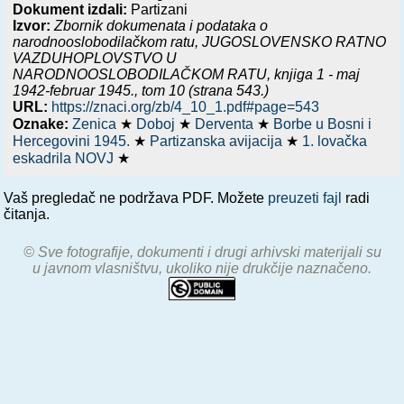
Dokument izdali:
Partizani
Izvor:
Zbornik dokumenata i podataka o
narodnooslobodilačkom ratu,
JUGOSLOVENSKO RATNO
VAZDUHOPLOVSTVO U
NARODNOOSLOBODILAČKOM RATU, knjiga 1 - maj
1942-februar 1945.
, tom 10 (strana 543.)
URL:
https://znaci.org/zb/4_10_1.pdf#page=543
Oznake:
Zenica
★
Doboj
★
Derventa
★
Borbe u Bosni i
Hercegovini 1945.
★
Partizanska avijacija
★
1. lovačka
eskadrila NOVJ
★
Vaš pregledač ne podržava PDF. Možete
preuzeti fajl
radi
čitanja.
© Sve fotografije, dokumenti i drugi arhivski materijali su
u javnom vlasništvu, ukoliko nije drukčije naznačeno.