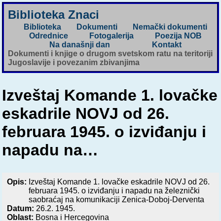
Biblioteka Znaci
Biblioteka
Dokumenti
Nemački dokumenti
Odrednice
Fotogalerija
Poezija NOB
Na današnji dan
Kontakt
Dokumenti i knjige o drugom svetskom ratu na teritoriji
Jugoslavije i povezanim zbivanjima
Izveštaj Komande 1. lovačke
eskadrile NOVJ od 26.
februara 1945. o izviđanju i
napadu na…
Opis:
Izveštaj Komande 1. lovačke eskadrile NOVJ od 26.
februara 1945. o izviđanju i napadu na železnički
saobraćaj na komunikaciji Zenica-Doboj-Derventa
Datum:
26.2. 1945.
Oblast:
Bosna i Hercegovina