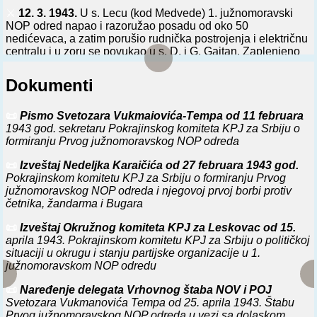
⚔️
12. 3. 1943.
U s. Lecu (kod Medvede) 1. južnomoravski
NOP odred napao i razoružao posadu od oko 50
nedićevaca, a zatim porušio rudnička postrojenja i električnu
centralu i u zoru se povukao u s. D. i G. Gajtan. Zaplenjeno
je: 1 mitraljez, 39 pušaka, veća količina eksploziva, 2
putnička automobila, 2 kamiona, motocikl i veća količina
Dokumenti
namirnica. U taj odred je stupilo oko 60 rudarskih radnika.
⚔️
13. 3. 1943.
Dve ojačane bugarske -lovne rote- (jedinice
📜
Pismo Svetozara Vukmaiovića-Tempa od 11 februara
obučene za borbu protiv partizana - oko 500 vojnika), 2. četa
1943 god. sekretaru Pokrajinskog komiteta KPJ za Srbiju o
nemačkog 3. policijskog bataljona i Okružni odred SDS iz
formiranju Prvog južnomoravskog NOP odreda
Leskovca preduzeli napad na 1. južnomoravski NOP odred
na pl. Radanu. Odred je u borbi kod Jovovića livada potpuno
📜
Izveštaj Nedeljka Karaičića od 27 februara 1943 god.
razbio bugarske jedinice i naneo im gubitke od oko 70 mrtvih
Pokrajinskom komitetu KPJ za Srbiju o formiranju Prvog
(među kojima 5 oficira) i veći broj ranjenih. Zaplenjeno je 2
južnomoravskog NOP odreda i njegovoj prvoj borbi protiv
minobacača, 6 mitraljeza, 80 pušaka i veća količina
četnika, žandarma i Bugara
municije. Poginuo je politički komesar 1. južnomoravskog
📜
Izveštaj Okružnog komiteta KPJ za Leskovac od 15.
NOP odreda Radovan Kovačević Maksim, narodni heroj.
aprila 1943. Pokrajinskom komitetu KPJ za Srbiju o političkoj
Ostale neprijateljske snage, saznavši za poraz bugarskih
situaciji u okrugu i stanju partijske organizacije u 1.
jedinica, nisu stupile u borbu i povratile se u polazne
južnomoravskom NOP odredu
garnizone.
📜
Naređenje delegata Vrhovnog štaba NOV i POJ
⚔️
14. 3. 1943.
Glavnina bugarske 7. pešadijske divizije
Svetozara Vukmanovića Tempa od 25. aprila 1943. Štabu
otpočela napad na 1. južnomoravski NOP odred u Jablanici.
Prvog južnomoravskog NOP odreda u vezi sa dolaskom