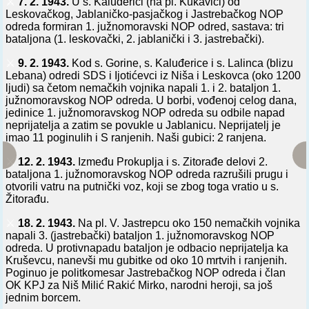
⚔️
7. 2. 1943.
U s. Kaluđerici (na pl. Kukavici) od
Leskovačkog, Jablaničko-pasjačkog i Jastrebačkog NOP
odreda formiran 1. južnomoravski NOP odred, sastava: tri
bataljona (1. leskovački, 2. jablanički i 3. jastrebački).
⚔️
9. 2. 1943.
Kod s. Gorine, s. Kaluđerice i s. Lalinca (blizu
Lebana) odredi SDS i Ijotićevci iz Niša i Leskovca (oko 1200
ljudi) sa četom nemačkih vojnika napali 1. i 2. bataljon 1.
južnomoravskog NOP odreda. U borbi, vođenoj celog dana,
jedinice 1. južnomoravskog NOP odreda su odbile napad
neprijatelja a zatim se povukle u Jablanicu. Neprijatelj je
imao 11 poginulih i S ranjenih. Naši gubici: 2 ranjena.
⚔️
12. 2. 1943.
Između Prokuplja i s. Zitorađe delovi 2.
bataljona 1. južnomoravskog NOP odreda razrušili prugu i
otvorili vatru na putnički voz, koji se zbog toga vratio u s.
Žitorađu.
⚔️
18. 2. 1943.
Na pl. V. Jastrepcu oko 150 nemačkih vojnika
napali 3. (jastrebački) bataljon 1. južnomoravskog NOP
odreda. U protivnapadu bataljon je odbacio neprijatelja ka
Kruševcu, nanevši mu gubitke od oko 10 mrtvih i ranjenih.
Poginuo je politkomesar Jastrebačkog NOP odreda i član
OK KPJ za Niš Milić Rakić Mirko, narodni heroji, sa još
jednim borcem.