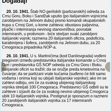
Događaji
⚔️
20. 10. 1941.
Štab NO gerilskih (partizanskih) odreda za
Crnu Goru, Boku i Sandžak uputio (po italijanskim vojnicima
zarobljenim na Jelinom dubu) pismo komandi okupatorskih
trupa u Crnoj Gori, u kome zahteva: obustavu paljevina,
pljački i interniranja nevinog stanovništva; povratak
interniranih, u protivnom - biće streljan svaki zarobljeni
italijanski vojnik; razmena 20 italijanskih oficira, podoficira,
karabinijera i šofera, zarobljenih na Jelinom dubu, za 20
Crnogoraca pripadnika NOP-a.
⚔️
26. 10. 1941.
U s. Martinićima (kod Danilovgrada) vođeni
pregovori između predstavnika italijanske komande u Crnoj
Gori i predstavnika GŠ NOP odreda za Crnu Goru i Boku.
Italijanski oficiri su tražili: da se oružje preda kmetovima na
čuvanje; da se partizani vrate kućama (suđeno će biti samo
vođama i onima koji su ubijali italijanske vojnike); ako im se
zahtevi odbiju, oni će za svakog ubijenog italijanskog
vojnika streljati 100 Crnogoraca. Predstavnici GŠ odbili su te
zahteve i izjavili da će za svakog nevino ubijenog Crnogorca
ubiti 10 italijanskih vojnika. Postignut je sporazum o razmeni
20 zarobljenih italijanskih vojnika za 17 interniranih
Crnogoraca.