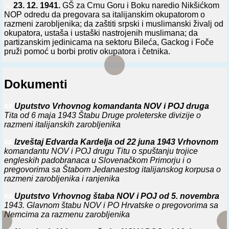
⚔️
23. 12. 1941.
GŠ za Crnu Goru i Boku naredio Nikšićkom
NOP odredu da pregovara sa italijanskim okupatorom o
razmeni zarobljenika; da zaštiti srpski i muslimanski živalj od
okupatora, ustaša i ustaški nastrojenih muslimana; da
partizanskim jedinicama na sektoru Bileća, Gackog i Foče
pruži pomoć u borbi protiv okupatora i četnika.
⚔️
1. 1. 1942.
GŠ NOP odreda za Crnu Goru i Boku uputio
Štabu Nikšićkog NOP odreda direktivno pismo u kome je
Dokumenti
istaknuto da prema italijanskim zarobljenim vojnicima treba
postupati čovečno, da im treba obezbediti ishranu, i da,
ujedno, treba ispitivati mogućnosti razmene zarobljenih
📜
Uputstvo Vrhovnog komandanta NOV i POJ druga
italijanskih vojnika za zatvorene ili internirane pripadnike
Tita od 6 maja 1943 Štabu Druge proleterske divizije o
NOP-a.
razmeni italijanskih zarobljenika
📜
Izveštaj Edvarda Kardelja od 22 juna 1943 Vrhovnom
⚔️
1. 3. 1942.
U Cetinju izvršena razmena 32 italijanska
komandantu NOV i POJ drugu Titu o spuštanju trojice
zarobljena vojnika i oficira za 32 internirana i uhapšena
engleskih padobranaca u Slovenačkom Primorju i o
pripadnika NOP-a.
pregovorima sa Štabom Jedanaestog italijanskog korpusa o
⚔️
razmeni zarobljenika i ranjenika
0. 8. 1942.
Štab 4. operativne zone NOP odreda Hrvatske
uputio Štabu 5. krajiškog NOP odreda pismo o potrebi da se
📜
Uputstvo Vrhovnog štaba NOV i POJ od 5. novembra
onesposobi put Grahovo-Livno i o razmeni italijanskih
1943. Glavnom štabu NOV i PO Hrvatske o pregovorima sa
zarobljenika za grupu rodoljuba u italijanskim zatvorima.
Nemcima za razmenu zarobljenika
⚔️
3. 5. 1943.
GŠ NOV i PO za Crnu Goru i Boku uputio