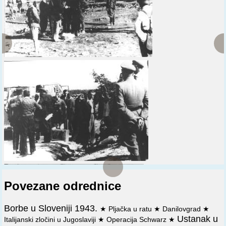
neprijateljske vojske i o razmeni zarobljenika.
Povezane odrednice
Borbe u Sloveniji 1943.
★
Pljačka u ratu
★
Danilovgrad
★
Ustanak u
Italijanski zločini u Jugoslaviji
★
Operacija Schwarz
★