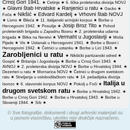
Crnoj Gori 1941.
★
Cetinje
★
6. lička proleterska divizija NOVJ
Glavni štab Hrvatske
Ranjenici u ratu
★
★
★
Gacko
★
Nikšić
Edvard Kardelj
Vrhovni štab NOVJ
Foča
★
★
★
★
Livno
★
Bileća
★
11. italijanski armijski korpus
★
Borbe u
Josip Broz Tito
Hercegovini 1942.
★
Posušje
★
★
Pohod
proleterskih brigada u Zapadnu Bosnu
★
2. proleterska udarna
Vermaht u Jugoslaviji
brigada
★
Bitka na Neretvi
★
★
Moša
Pijade
★
Vis
★
Ustanak u Hercegovini 1941.
★
Borbe u Bosni i
Hercegovini 1942.
★
Četnici u ustanku
★
Borbe u Lici 1943.
★
Zarobljenici u ratu
★
Nikšićki partizanski odred
★
Gospić
★
Britanija i Jugoslavija
★
Borbe u Crnoj Gori 1943.
★
AVNOJ
★
2. proleterska divizija NOVJ
★
Borbe u Hrvatskoj 1944.
★
Dezerteri u ratu
★
Mornarica NOVJ
★
Četnici u drugom svetskom
ratu
★
Streljanja u oslobodilačkom ratu
★
14. pešadijska divizija
Italija u
Isonzo
★
6. slavonski korpus NOVJ
★
Pokolj u Foči
★
drugom svetskom ratu
★
Borbe u Hrvatskoj 1942.
★
Borbe u Crnoj Gori 1942.
★
Borbe u Hrvatskoj 1943.
★
Borbe u
Sloveniji 1944.
★
Srb
★
© Sve fotografije, dokumenti i drugi arhivski materijali su
u javnom vlasništvu, ukoliko nije drukčije naznačeno.