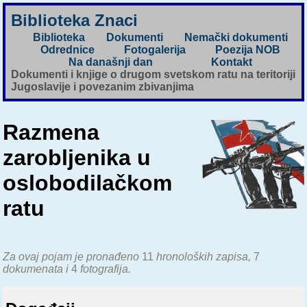
Biblioteka Znaci
Biblioteka
Dokumenti
Nemački dokumenti
Odrednice
Fotogalerija
Poezija NOB
Na današnji dan
Kontakt
Dokumenti i knjige o drugom svetskom ratu na teritoriji
Jugoslavije i povezanim zbivanjima
Razmena
zarobljenika u
oslobodilačkom
ratu
Za ovaj pojam je pronađeno
11
hronoloških zapisa,
7
dokumenata i
4
fotografija.