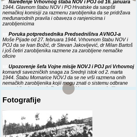
📜
Naređenje Vrhovnog štaba NOV i POJ od 16. januara
italijanskoj komandi u Nikšiću zahtev za pregovore oko
1944. Glavnom štabu NOV i PO Hrvatske da saopšti
razmene italijanskih zarobljenika za internirce i tražio da se
nemačkoj komisiji za razmenu zarobljenika da se pridržava
doturi hrana za 500 italijanskih vojnika zarobljenih na
međunarodnih pravila i obaveza o ranjenicima i
Javorku.
zarobljenicima
⚔️
22. 6. 1943.
Član VŠ NOV i POJ Edvard Kardelj izvestio
📜
Poruka potpredsednika Predsedništva AVNOJ-a
vrhovnog komandanta NOV i POJ Josipa Broza Tita o
Moše Pijade od 27. februara 1944. Vrhovnom štabu NOV i
spuštanju trojice engleskih padobranaca u Slovenačkom
POJ da se Ivan Božić, dr Stevan Jakovljević, dr Milan Bartoš
primorju i o pregovorima predstavnika GŠ NOV i PO za
i još četiri zarobljenika razmene za zarobljene nemačke
Sloveniju sa Štabom italijanskog 11. armijskog korpusa o
oficire
razmeni zarobljenika i ranjenika.
📜
Upozorenje šefa Vojne misije NOVJ i POJ pri Vrhovnoj
⚔️
0. 8. 1943.
U blizini Dolenjskih Toplica, na inicijativu
komandi savezničkih snaga za Srednji istok od 2. marta
komandanta italijanske divizije -Izonco-, održana dva
1944. Štabu Mornarice NOVJ da se ne vrši razmena onih
sastanka sa predstavnicima GŠ NOV i PO za Sloveniju, na
nemačkih zarobljenika kojii mogu znati o sistemu odbrane
kojima se raspravljalo o razmeni zarobljenika, ali sporazum
ostrva Visa i o postojećim pomorskim vezama s Italijom
nije postignut.
Fotografije
📜
Obaveštenje Edvarda Kardelja od 1. oktobra 1944.
⚔️
27. 10. 1943.
VŠ NOV i POJ odobrio Glavnom štabu NOV
Vrhovnom komandantu NOV i POJ o hapšenju slovenačkog
i PO za Hrvatsku da iz sastava 6. korpusa NOVJ uputi po
pesnika Otona Župančića s molbom da se dozvoli njegova
jednu brigadu u Bosnu i Žumberak i da s nemačkim
razmena za zarobljenog nemačkog generala
predstavnicima pregovara o razmeni zarobljenika.
⚔️
7. 7. 1944.
GŠ NOV i PO za Sloveniju izdao jedinicama
uputstvo o postupku s ratnim zarobljenicima i dezerterima iz