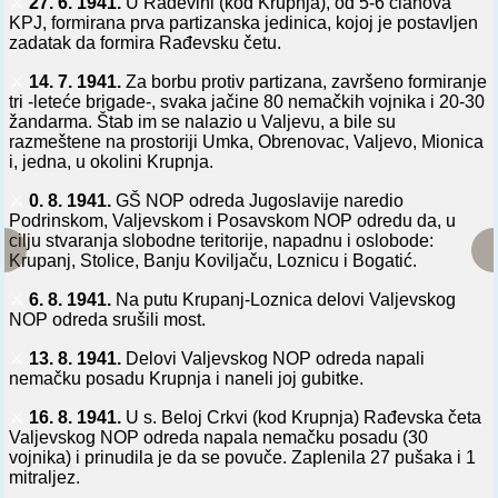
⚔️
27. 6. 1941.
U Rađevini (kod Krupnja), od 5-6 članova
KPJ, formirana prva partizanska jedinica, kojoj je postavljen
zadatak da formira Rađevsku četu.
⚔️
14. 7. 1941.
Za borbu protiv partizana, završeno formiranje
tri -leteće brigade-, svaka jačine 80 nemačkih vojnika i 20-30
žandarma. Štab im se nalazio u Valjevu, a bile su
razmeštene na prostoriji Umka, Obrenovac, Valjevo, Mionica
i, jedna, u okolini Krupnja.
⚔️
0. 8. 1941.
GŠ NOP odreda Jugoslavije naredio
Podrinskom, Valjevskom i Posavskom NOP odredu da, u
cilju stvaranja slobodne teritorije, napadnu i oslobode:
Krupanj, Stolice, Banju Koviljaču, Loznicu i Bogatić.
⚔️
6. 8. 1941.
Na putu Krupanj-Loznica delovi Valjevskog
NOP odreda srušili most.
⚔️
13. 8. 1941.
Delovi Valjevskog NOP odreda napali
nemačku posadu Krupnja i naneli joj gubitke.
⚔️
16. 8. 1941.
U s. Beloj Crkvi (kod Krupnja) Rađevska četa
Valjevskog NOP odreda napala nemačku posadu (30
vojnika) i prinudila je da se povuče. Zaplenila 27 pušaka i 1
mitraljez.