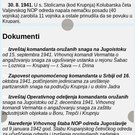
⚔️
30. 8. 1941.
U s. Stolicama (kod Krupnja) Kolubarska četa
Valjevskog NOP odreda napala nemačku posadu (40
vojnika) zarobila 11 vojnika a ostale prinudila da se povuku u
Krupanj.
⚔️
0. 9. 1941.
U s. Stolicama (kod Krupnja) formirana Prateća
Dokumenti
četa Vrhovnog štaba NOP odreda Jugoslavije.
⚔️
3. 9. 1941.
Valjevski NOP odred i četnički odredi Zečevića
📜
Izveštaj komandanta oružanih snaga na Jugoistoku
i Martinovića, posle trodnevnih borbi, zauzeli Krupanj, koji je
od 15. septembra 1941. Vrhovnoj komandi Vermahta o
branilo oko 500 nemačkih vojnika. Zarobljeno 124, ubijeno 9
angažovanju snaga za ugušivanje ustanka u rejonu Šabac
a ranjeno 30 nemačkih vojnika. Zaplenjeno: 22 mitraljeza, 8
— Loznica — Krupanj — r. Sava — r. Drina
automata, 7 minobacača, 40 pušaka, 10 pištolja, sanduk
bombi, 300.000 metaka, 2 radio-stanice, 1 hirurška stanica,
📜
Zapovest opunomoćenog komandanta u Srbiji od 16.
12 motornih vozila, 2 magacina hrane, 200 pari odela i dr.
oktobra 1941. potčinjenim jedinicama za uništenje
Naši gubici: 6 mrtvih i 12 ranjenih. U Krupnju formirani SNO
partizanskih snaga na području Krupnja i u dolini Jadra
odbor i Komanda grada.
📜
Izveštaj Operativnog odeljenja komandanta oružanih
⚔️
4. 9. 1941.
U Krupnju SNO odbor objavio dekret
snaga na Jugoistoku od 2. decembra 1941. Vrhovnoj
građanima: da se u svim selima izaberu NO odbori, formira
komandi Vermahta o angažovanju snaga za zaštitu
Narodna straža, preuzme inventar i imovina Opštinske
industrijskih objekata u Boru, Trepči i Krupnju
uprave, žand. stanice i Sreskog načelstva, obrazuje odbor
radničke kontrole u fabrici antimona, formira opančarska
📜
Naređenje Vrhovnog štaba NOP odreda Jugoslavije
radionica i dr.
od 9 januara 1942 god. Štabu Krupanjskog četničkog odreda
za učvršćenje odreda i izvršenje postavljenih zadataka