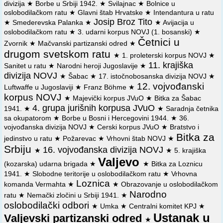
divizija
★
Borbe u Srbiji 1942.
★
Svilajnac
★
Bolnice u
⚔️
20. 12. 1941.
U Brezovicama (kod Krupnja) Valjevski NOP
oslobodilačkom ratu
★
Glavni štab Hrvatske
★
Intendantura u ratu
odred, u borbi protiv nemačkih vojnika i nedićevaca ubio 22 i
Josip Broz Tito
★
Smederevska Palanka
★
★
Avijacija u
ranio 12 neprijateljskih vojnika.
oslobodilačkom ratu
★
3. udarni korpus NOVJ (1. bosanski)
★
Četnici u
⚔️
14. 1. 1942.
U s. Komiriću (kod Krupnja), u borbi protiv
Zvornik
★
Mačvanski partizanski odred
★
četnika poginuo zamenik komandanta Rađevskog bataljona
drugom svetskom ratu
★
1. proleterski korpus NOVJ
★
Valjevskog NOP odreda Živan Marković Žića, narodni heroj.
11. krajiška
Sanitet u ratu
★
Narodni heroji Jugoslavije
★
divizija NOVJ
★
Šabac
★
17. istočnobosanska divizija NOVJ
★
⚔️
15. 9. 1944.
VŠ NOV i POJ naredio Štabu 3. udarnog
12. vojvođanski
korpusa NOVJ da se 11. udarna divizija hitno prebaci preko
Luftwaffe u Jugoslaviji
★
Franz Böhme
★
r. Drine i otpočne dejstvo opštim pravcem Zvornik-Krupanj.
korpus NOVJ
★
Majevički korpus JVuO
★
Bitka za Šabac
4. grupa jurišnih korpusa JVuO
1941.
★
★
Saradnja četnika
⚔️
17. 9. 1944.
Vrhovni komandant NOV i POJ Josip Broz
sa okupatorom
★
Borbe u Bosni i Hercegovini 1944.
★
36.
Tito naredio Štabu 1. proleterskog udarnog korpusa NOVJ
vojvođanska divizija NOVJ
★
Cerski korpus JVuO
★
Bratstvo i
da jednu diviziju orijentiše ka 12. udarnom korpusu NOVJ,
Bitka za
jedinstvo u ratu
★
Požarevac
★
Vrhovni štab NOVJ
★
da bi se zajedničkim dejstvima stvorilo čvrsto uporište u
Srbiju
zapadnoj Srbiji. Ujedno ga obaveštava: da će se te noći
16. vojvođanska divizija NOVJ
★
★
5. krajiška
preko r. Drine prebaciti 1.1. udarna divizija NOVJ, pa će tako
Valjevo
(kozarska) udarna brigada
★
★
Bitka za Loznicu
12. udarni korpus, sa tri divizije, postepeno nadirati preko
1941.
★
Slobodne teritorije u oslobodilačkom ratu
★
Vrhovna
Krupnja ka pl. Ceru i Posavini; da će se na prostoriju pl.
Loznica
Medvednik - Sokolske planine uputiti 2-3 divizije iz sastava
komanda Vermahta
★
★
Obrazovanje u oslobodilačkom
1. armijske grupe NOVJ.
Narodno
ratu
★
Nemački zločini u Srbiji 1941.
★
oslobodilački odbori
★
Umka
★
Centralni komitet KPJ
★
⚔️
17. 9. 1944.
Dve brigade 11. udarne divizije 12. udarnog
Ustanak u
Valjevski partizanski odred
korpusa NOVJ slomile otpor jednog bataljona SDS i zauzele
★