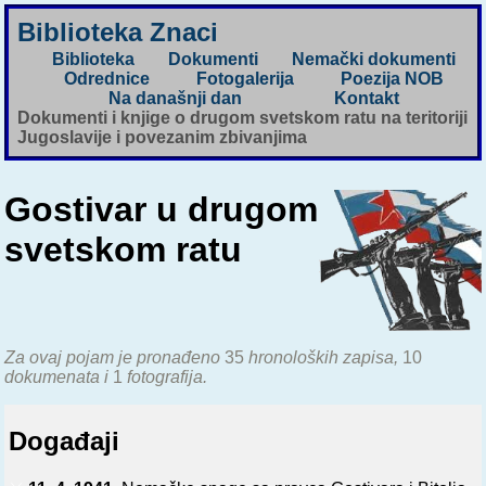
Biblioteka Znaci
Biblioteka
Dokumenti
Nemački dokumenti
Odrednice
Fotogalerija
Poezija NOB
Na današnji dan
Kontakt
Dokumenti i knjige o drugom svetskom ratu na teritoriji
Jugoslavije i povezanim zbivanjima
Gostivar u drugom
svetskom ratu
Za ovaj pojam je pronađeno
35
hronoloških zapisa,
10
dokumenata i
1
fotografija.
Događaji