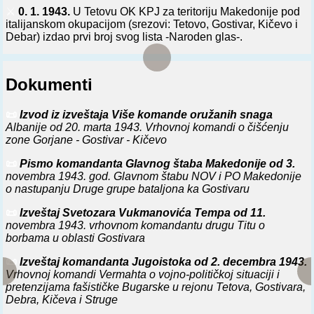
⚔️
0. 1. 1943.
U Tetovu OK KPJ za teritoriju Makedonije pod
italijanskom okupacijom (srezovi: Tetovo, Gostivar, Kičevo i
Debar) izdao prvi broj svog lista -Naroden glas-.
⚔️
0. 3. 1943.
U Makedoniji formirana tri oblasna komiteta
KPM: Prvi za srezove: Tetovo, Gostivar, Kičevo, Debar i rejon
Dokumenti
Debarca; Drugi - za srezove: Prilep, Bitolj, Kruševo, Ohrid,
Resen i Strugu; Treći - za srezove: Veles, Kavadarci, Negotin
(na Vardaru) i Đevđelija.
📜
Izvod iz izveštaja Više komande oružanih snaga
Albanije od 20. marta 1943. Vrhovnoj komandi o čišćenju
⚔️
21. 3. 1943.
U s. Novom Selu (kod Gostivara) formiran
zone Gorjane - Gostivar - Kičevo
Mavrovski NOP odred -Korab-, u koji je ušlo ljudstvo iz
mavrovskog kraja i deo boraca bivšeg Kruševskog NOP
📜
Pismo komandanta Glavnog štaba Makedonije od 3.
odreda -Pitu Guli-.
novembra 1943. god. Glavnom štabu NOV i PO Makedonije
o nastupanju Druge grupe bataljona ka Gostivaru
⚔️
0. 7. 1943.
U s. Vidranima i s. Judovu (kod Kičeva), s.
Beličici, s. Sretkovu i s. Mavrovu (kod Gostivara) i s.
📜
Izveštaj Svetozara Vukmanovića Tempa od 11.
Tresonču i s. Selcu (kod Debra) Kičevsko-mavrovski NOP
novembra 1943. vrhovnom komandantu drugu Titu o
odred prihvatao nove borce u svoje redove, a kod ž. st.
borbama u oblasti Gostivara
Preseka (na pruzi Ohrid-Kičevo) pokidao tt linije u dužini od
2 km.
📜
Izveštaj komandanta Jugoistoka od 2. decembra 1943.
Vrhovnoj komandi Vermahta o vojno-političkoj situaciji i
⚔️
0. 8. 1943.
U s. Vrutoku (kod Gostivara) 1. NOP odred
pretenzijama fašističke Bugarske u rejonu Tetova, Gostivara,
(mavrovski) 1. operativne zone NOV i PO Makedonije napao
Debra, Kičeva i Struge
karabinijersku stanicu. Posle tročasovne borbe 10