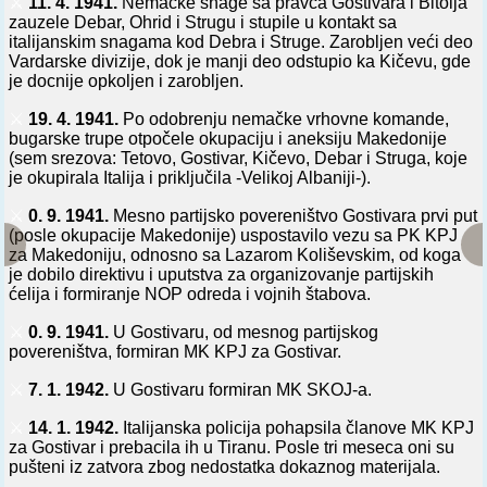
⚔️
11. 4. 1941.
Nemačke snage sa pravca Gostivara i Bitolja
zauzele Debar, Ohrid i Strugu i stupile u kontakt sa
italijanskim snagama kod Debra i Struge. Zarobljen veći deo
Vardarske divizije, dok je manji deo odstupio ka Kičevu, gde
je docnije opkoljen i zarobljen.
⚔️
19. 4. 1941.
Po odobrenju nemačke vrhovne komande,
bugarske trupe otpočele okupaciju i aneksiju Makedonije
(sem srezova: Tetovo, Gostivar, Kičevo, Debar i Struga, koje
je okupirala Italija i priključila -Velikoj Albaniji-).
⚔️
0. 9. 1941.
Mesno partijsko povereništvo Gostivara prvi put
(posle okupacije Makedonije) uspostavilo vezu sa PK KPJ
za Makedoniju, odnosno sa Lazarom Koliševskim, od koga
je dobilo direktivu i uputstva za organizovanje partijskih
ćelija i formiranje NOP odreda i vojnih štabova.
⚔️
0. 9. 1941.
U Gostivaru, od mesnog partijskog
povereništva, formiran MK KPJ za Gostivar.
⚔️
7. 1. 1942.
U Gostivaru formiran MK SKOJ-a.
⚔️
14. 1. 1942.
Italijanska policija pohapsila članove MK KPJ
za Gostivar i prebacila ih u Tiranu. Posle tri meseca oni su
pušteni iz zatvora zbog nedostatka dokaznog materijala.